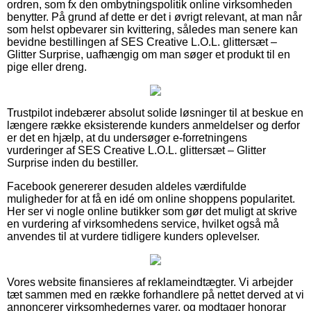
ordren, som fx den ombytningspolitik online virksomheden
benytter. På grund af dette er det i øvrigt relevant, at man når
som helst opbevarer sin kvittering, således man senere kan
bevidne bestillingen af SES Creative L.O.L. glittersæt –
Glitter Surprise, uafhængig om man søger et produkt til en
pige eller dreng.
Trustpilot indebærer absolut solide løsninger til at beskue en
længere række eksisterende kunders anmeldelser og derfor
er det en hjælp, at du undersøger e-forretningens
vurderinger af SES Creative L.O.L. glittersæt – Glitter
Surprise inden du bestiller.
Facebook genererer desuden aldeles værdifulde
muligheder for at få en idé om online shoppens popularitet.
Her ser vi nogle online butikker som gør det muligt at skrive
en vurdering af virksomhedens service, hvilket også må
anvendes til at vurdere tidligere kunders oplevelser.
Vores website finansieres af reklameindtægter. Vi arbejder
tæt sammen med en række forhandlere på nettet derved at vi
annoncerer virksomhedernes varer, og modtager honorar