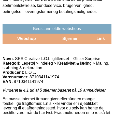
sortimentstørrelse, kundeservice, brugervenlighed,
betingelser, leveringsformer og betalingsmuligheder.
Bedst anmeldte webshops
Webshop
Stjerner
Link
Navn:
SES Creative L.O.L. glittersæt – Glitter Surprise
Kategori:
Legetøj > Indeleg > Kreativitet & læring > Maling,
støbning & dekoration
Producent:
L.O.L.
Varenummer:
8710341141974
EAN:
8710341141974
Vurderet til
4.1
ud af 5 stjerner baseret på
19
anmeldelser
En masse internet firmaer giver efterhånden mange
forskellige fragtformer. En sikker vinder er i øjeblikket
levering til et afhentningssted, hvor du selv kan hente de
bestilte varer når du har lyst. Fragtmuligheden er jo ret så let