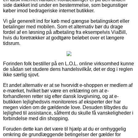
side dækket ind under en bestemmelse, som begunstiger
køber imod bedrageriske internet butikker.
Vi går generelt ind for køb med gængse betalingskort eller
betalinger med mobilen. Som et alternativ bør du drage
fordel af en løsning på afbetaling fra eksempelvis ViaBill,
hvis du foretrækker at godtgøre beløbet over et længere
tidsrum.
Forinden folk bestiller på en L.O.L. online virksomhed kunne
de sådan set studere dens handelsvilkår, det er dog i reglen
ikke særlig sjovt.
Et andet alternativ er at se hvorvidt e-shoppen er medlem af
e-mærket, hvilket bør være en erklæring om at e-
forhandleren retter sig efter dansk lovgivning, og at e-
butikken lejlighedsvis monitoreres af eksperter der har
megen viden om de gældende love. Desuden tilbydes du
lejlighed til assistance, såfremt du skulle få vanskeligheder i
forbindelse med din shopping.
Foruden dette kan det være til hjælp at du er omhyggelig
omkring de grundlæggende betingelser der gælder for