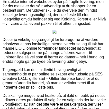
En række internet webshops byder på fragtfri levering, men
for det meste er det så nødvendigt at du shopper for en
bestemt sum. Derudover skulle du overveje den mindst
kostelige leveringsmulighed, der i de fleste tilfælde –
ligegyldigt om du befinder sig ved Kolding, Korsør eller Nivå
– vil være at få leveret pakken til et afhentningssted.
Det er jo virkelig let gængeligt for forbrugerne at vurdere
prisniveauet hos forskellige internet varehuse, og til tak har
mange L.O.L. online forretninger fundet det nødvendigt at
reducere salgspriserne på mange af deres varer – til
juniorer, lige så vel som til herrer og damer – helt i bund, og
endda nogle gange byde på levering uden gebyr.
Til gengæld kan det imidlertid blive gavnligt at
sammenholde et par online selskaber efter udsalg på SES
Creative L.O.L. glittersæt – Glitter Surprise forud for at du
gennemfører din handel, så man er velinformeret til at
indhente den prisbilligste pris.
Du skal lige meget hvad huske på, at ifald en butik på nettet
udlover deres produkter til salg for en salgspris der kan virke
uforståeligt lav, kan det ofte være et karakteristika der viser
en falsk internet handler. Kortbetalinger er på den anden