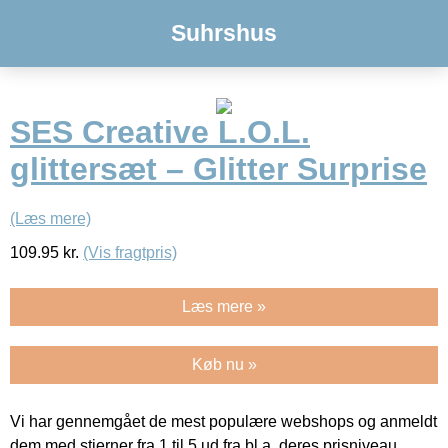
Suhrshus
SES Creative L.O.L.
glittersæt – Glitter Surprise
(Læs mere)
109.95
kr.
(Vis fragtpris)
Læs mere »
Køb nu »
Vi har gennemgået de mest populære webshops og anmeldt
dem med stjerner fra 1 til 5 ud fra bl.a. deres prisniveau,