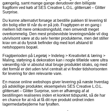
gængelig, samt mange gange derudover den billigste
fragtform ved køb af SES Creative L.O.L. glittersæt – Glitter
Surprise.
Du kunne alternativt forsøge at bestille pakken til levering til
din bolig eller til når du er på job. Fragttypen er en gang i
mellem lidt mere omkostningsfuld, men omvendt meget
overkommelig. Den mest prisbevidste leveringsmåde vil dog
utvivlsomt være at du selv henter produkterne, men det stiller
krav om at du fysisk befinder dig med kort afstand til
netshoppens bopæl.
Fragtperioden på Legetøj > Indeleg > Kreativitet & læring >
Maling, støbning & dekoration kan i nogle tilfælde være ultra
væsentlig når vi absolut skal bruge produktet straks, og med
det formål er det uden tvivl centralt at vi finder tidshorisonten
for levering for den relevante vare.
En masse online webshops giver levering på næste hverdag
på adskillige produkter, eksempelvis SES Creative L.O.L.
glittersæt – Glitter Surprise, som er afhængig af at
bestillingen realiseres inden et konkret tidspunkt, så de har
en chance for at nå at få dit nye produkt ordnet inden
lagermedarbejderne har fyraften.