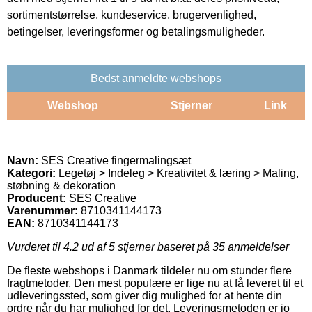
sortimentstørrelse, kundeservice, brugervenlighed,
betingelser, leveringsformer og betalingsmuligheder.
Bedst anmeldte webshops
Webshop
Stjerner
Link
Navn:
SES Creative fingermalingsæt
Kategori:
Legetøj > Indeleg > Kreativitet & læring > Maling,
støbning & dekoration
Producent:
SES Creative
Varenummer:
8710341144173
EAN:
8710341144173
Vurderet til
4.2
ud af 5 stjerner baseret på
35
anmeldelser
De fleste webshops i Danmark tildeler nu om stunder flere
fragtmetoder. Den mest populære er lige nu at få leveret til et
udleveringssted, som giver dig mulighed for at hente din
ordre når du har mulighed for det. Leveringsmetoden er jo