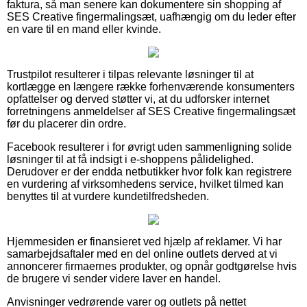
faktura, så man senere kan dokumentere sin shopping af
SES Creative fingermalingsæt, uafhængig om du leder efter
en vare til en mand eller kvinde.
Trustpilot resulterer i tilpas relevante løsninger til at
kortlægge en længere række forhenværende konsumenters
opfattelser og derved støtter vi, at du udforsker internet
forretningens anmeldelser af SES Creative fingermalingsæt
før du placerer din ordre.
Facebook resulterer i for øvrigt uden sammenligning solide
løsninger til at få indsigt i e-shoppens pålidelighed.
Derudover er der endda netbutikker hvor folk kan registrere
en vurdering af virksomhedens service, hvilket tilmed kan
benyttes til at vurdere kundetilfredsheden.
Hjemmesiden er finansieret ved hjælp af reklamer. Vi har
samarbejdsaftaler med en del online outlets derved at vi
annoncerer firmaernes produkter, og opnår godtgørelse hvis
de brugere vi sender videre laver en handel.
Anvisninger vedrørende varer og outlets på nettet