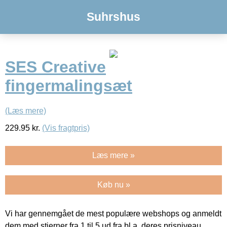
Suhrshus
SES Creative
fingermalingsæt
(Læs mere)
229.95
kr.
(Vis fragtpris)
Læs mere »
Køb nu »
Vi har gennemgået de mest populære webshops og anmeldt
dem med stjerner fra 1 til 5 ud fra bl.a. deres prisniveau,