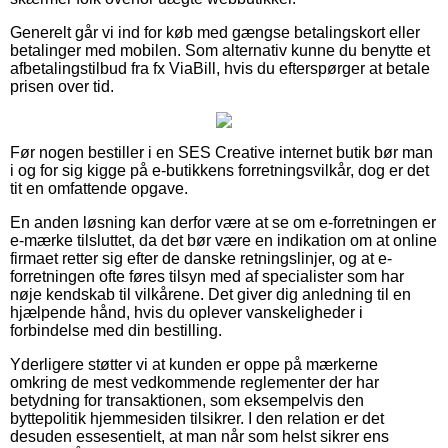
Generelt går vi ind for køb med gængse betalingskort eller
betalinger med mobilen. Som alternativ kunne du benytte et
afbetalingstilbud fra fx ViaBill, hvis du efterspørger at betale
prisen over tid.
Før nogen bestiller i en SES Creative internet butik bør man
i og for sig kigge på e-butikkens forretningsvilkår, dog er det
tit en omfattende opgave.
En anden løsning kan derfor være at se om e-forretningen er
e-mærke tilsluttet, da det bør være en indikation om at online
firmaet retter sig efter de danske retningslinjer, og at e-
forretningen ofte føres tilsyn med af specialister som har
nøje kendskab til vilkårene. Det giver dig anledning til en
hjælpende hånd, hvis du oplever vanskeligheder i
forbindelse med din bestilling.
Yderligere støtter vi at kunden er oppe på mærkerne
omkring de mest vedkommende reglementer der har
betydning for transaktionen, som eksempelvis den
byttepolitik hjemmesiden tilsikrer. I den relation er det
desuden essesentielt, at man når som helst sikrer ens