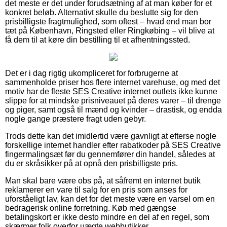
det meste er det under forudsætning af at man køber for et
konkret beløb. Alternativt skulle du beslutte sig for den
prisbilligste fragtmulighed, som oftest – hvad end man bor
tæt på København, Ringsted eller Ringkøbing – vil blive at
få dem til at køre din bestilling til et afhentningssted.
Det er i dag rigtig ukompliceret for forbrugerne at
sammenholde priser hos flere internet varehuse, og med det
motiv har de fleste SES Creative internet outlets ikke kunne
slippe for at mindske prisniveauet på deres varer – til drenge
og piger, samt også til mænd og kvinder – drastisk, og endda
nogle gange præstere fragt uden gebyr.
Trods dette kan det imidlertid være gavnligt at efterse nogle
forskellige internet handler efter rabatkoder på SES Creative
fingermalingsæt før du gennemfører din handel, således at
du er skråsikker på at opnå den prisbilligste pris.
Man skal bare være obs på, at såfremt en internet butik
reklamerer en vare til salg for en pris som anses for
uforståeligt lav, kan det for det meste være en varsel om en
bedragerisk online forretning. Køb med gængse
betalingskort er ikke desto mindre en del af en regel, som
skærmer folk overfor uægte webbutikker.