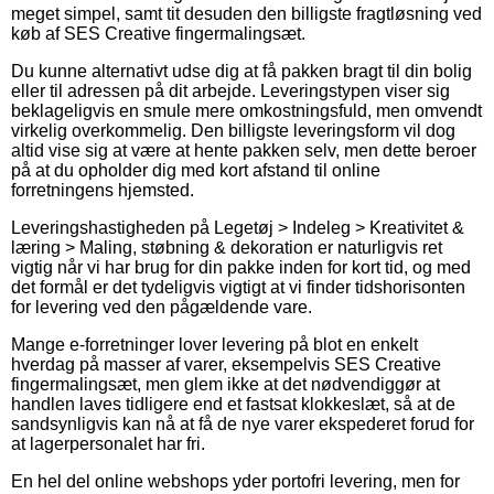
meget simpel, samt tit desuden den billigste fragtløsning ved
køb af SES Creative fingermalingsæt.
Du kunne alternativt udse dig at få pakken bragt til din bolig
eller til adressen på dit arbejde. Leveringstypen viser sig
beklageligvis en smule mere omkostningsfuld, men omvendt
virkelig overkommelig. Den billigste leveringsform vil dog
altid vise sig at være at hente pakken selv, men dette beroer
på at du opholder dig med kort afstand til online
forretningens hjemsted.
Leveringshastigheden på Legetøj > Indeleg > Kreativitet &
læring > Maling, støbning & dekoration er naturligvis ret
vigtig når vi har brug for din pakke inden for kort tid, og med
det formål er det tydeligvis vigtigt at vi finder tidshorisonten
for levering ved den pågældende vare.
Mange e-forretninger lover levering på blot en enkelt
hverdag på masser af varer, eksempelvis SES Creative
fingermalingsæt, men glem ikke at det nødvendiggør at
handlen laves tidligere end et fastsat klokkeslæt, så at de
sandsynligvis kan nå at få de nye varer ekspederet forud for
at lagerpersonalet har fri.
En hel del online webshops yder portofri levering, men for