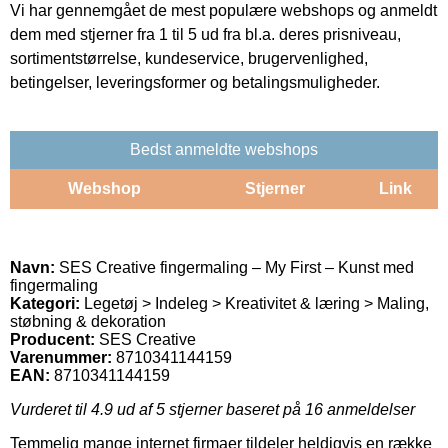
Vi har gennemgået de mest populære webshops og anmeldt
dem med stjerner fra 1 til 5 ud fra bl.a. deres prisniveau,
sortimentstørrelse, kundeservice, brugervenlighed,
betingelser, leveringsformer og betalingsmuligheder.
Bedst anmeldte webshops
Webshop
Stjerner
Link
Navn:
SES Creative fingermaling – My First – Kunst med
fingermaling
Kategori:
Legetøj > Indeleg > Kreativitet & læring > Maling,
støbning & dekoration
Producent:
SES Creative
Varenummer:
8710341144159
EAN:
8710341144159
Vurderet til
4.9
ud af 5 stjerner baseret på
16
anmeldelser
Temmelig mange internet firmaer tildeler heldigvis en række