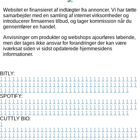
Websitet er finansieret af indtægter fra annoncer. Vi har tætte
samarbejder med en samling af internet virksomheder og
introducerer firmaernes tilbud, og tager kommission når du
gennemfører en handel.
Anvisninger om produkter og webshops ajourføres løbende,
men der tages ikke ansvar for forandringer der kan være
iværksat siden vi sidst opdaterede hjemmesidens
informationer.
BITLY:
1
1
1
1
1
1
1
1
1
1
1
1
1
1
1
1
1
1
1
1
1
1
1
1
1
1
1
1
1
1
1
1
1
1
1
1
1
1
1
1
1
1
1
1
1
1
1
1
1
1
1
1
1
1
1
1
1
1
1
1
1
1
1
1
1
1
1
1
1
1
1
1
1
1
1
1
1
1
1
1
1
1
1
1
1
1
1
1
1
1
1
1
1
1
1
1
1
1
1
1
SPOTIFY:
1
1
1
1
1
1
1
1
1
1
1
1
1
1
1
1
1
1
1
1
1
1
1
1
1
1
1
1
1
1
1
1
1
1
1
1
1
1
1
1
1
1
1
1
1
1
1
1
1
1
1
1
1
1
1
1
1
1
1
1
1
1
1
1
1
1
1
1
1
1
1
1
1
1
1
1
1
1
1
1
1
1
1
1
1
1
1
1
1
1
1
1
1
1
1
1
1
1
1
1
CUTTLY BIO:
1
1
1
1
1
1
1
1
1
1
1
1
1
1
1
1
1
1
1
1
1
1
1
1
1
1
1
1
1
1
1
1
1
1
1
1
1
1
1
1
1
1
1
1
1
1
1
1
1
1
1
1
1
1
1
1
1
1
1
1
1
1
1
1
1
1
1
1
1