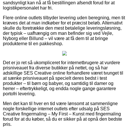
sandsynligt kan nå at få bestillingen afsendt forud for at
logistikpersonalet har fri.
Flere online outlets tilbyder levering uden beregning, men tit
kræves det at man indkøber for et præcist beløb. Alternativt
skulle du foretrække den mest betalelige leveringsløsning,
der typisk – uafhængig om man befinder sig ved Vejle,
Nyborg eller Billund – vil være at få dem til at bringe
produkterne til en pakkeshop.
Det er jo ret så ukompliceret for internetbrugere at vurdere
prisniveauet fra diverse butikker på nettet, og så har
adskillige SES Creative online forhandlere været tvunget til
at sænke prisniveauet på specielt deres bedst i test
produkter – til børn og babyer, og samtidig til damer og
herrer – eftertrykkeligt, og endda nogle gange garantere
portofri levering.
Men det kan til hver en tid være lønsomt at sammenligne
nogle forskellige internet outlets efter udsalg på SES
Creative fingermaling – My First – Kunst med fingermaling
forud for at du køber, så du er sikker på at opnå den bedste
pris.