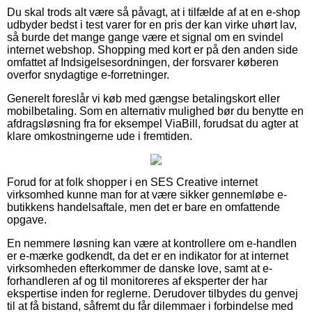
Du skal trods alt være så påvagt, at i tilfælde af at en e-shop
udbyder bedst i test varer for en pris der kan virke uhørt lav,
så burde det mange gange være et signal om en svindel
internet webshop. Shopping med kort er på den anden side
omfattet af Indsigelsesordningen, der forsvarer køberen
overfor snydagtige e-forretninger.
Generelt foreslår vi køb med gængse betalingskort eller
mobilbetaling. Som en alternativ mulighed bør du benytte en
afdragsløsning fra for eksempel ViaBill, forudsat du agter at
klare omkostningerne ude i fremtiden.
Forud for at folk shopper i en SES Creative internet
virksomhed kunne man for at være sikker gennemløbe e-
butikkens handelsaftale, men det er bare en omfattende
opgave.
En nemmere løsning kan være at kontrollere om e-handlen
er e-mærke godkendt, da det er en indikator for at internet
virksomheden efterkommer de danske love, samt at e-
forhandleren af og til monitoreres af eksperter der har
ekspertise inden for reglerne. Derudover tilbydes du genvej
til at få bistand, såfremt du får dilemmaer i forbindelse med