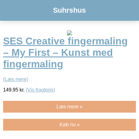
Suhrshus
SES Creative fingermaling
– My First – Kunst med
fingermaling
(Læs mere)
149.95
kr.
(Vis fragtpris)
Læs mere »
Køb nu »