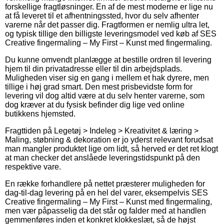
forskellige fragtløsninger. En af de mest moderne er lige nu
at få leveret til et afhentningssted, hvor du selv afhenter
varerne når det passer dig. Fragtformen er nemlig ultra let,
og typisk tillige den billigste leveringsmodel ved køb af SES
Creative fingermaling – My First – Kunst med fingermaling.
Du kunne omvendt planlægge at bestille ordren til levering
hjem til din privatadresse eller til din arbejdsplads.
Muligheden viser sig en gang i mellem et hak dyrere, men
tillige i høj grad smart. Den mest prisbevidste form for
levering vil dog altid være at du selv henter varerne, som
dog kræver at du fysisk befinder dig lige ved online
butikkens hjemsted.
Fragttiden på Legetøj > Indeleg > Kreativitet & læring >
Maling, støbning & dekoration er jo yderst relevant forudsat
man mangler produktet lige om lidt, så herved er det ret klogt
at man checker det anslåede leveringstidspunkt på den
respektive vare.
En række forhandlere på nettet præsterer muligheden for
dag-til-dag levering på en hel del varer, eksempelvis SES
Creative fingermaling – My First – Kunst med fingermaling,
men vær påpasselig da det står og falder med at handlen
gemmenføres inden et konkret klokkeslæt, så de højst