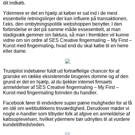
dit indkøb.
Ydermere er det en hjælp at køber er sat ind i de mest
essentielle retningslinjer der kan influere på transaktionen,
f.eks. den ombytningspolitik webshoppen benytter. I den
forbindelse er det på samme måde essesentielt, at man
stadigvæk gemmer sin faktura, så man i fremtiden vil kunne
vidne om sin ordre af SES Creative fingermaling – My First –
Kunst med fingermaling, hvad end du skal købe til en herre
eller dame.
Trustpilot indebærer fuldt ud fortræffelige chancer for at
granske en række eksisterende brugeres domme og af den
grund er det en hjælp, at du tjekker internet firmaets
anmeldelser af SES Creative fingermaling – My First –
Kunst med fingermaling forinden du handler.
Facebook fører til endvidere super pæne muligheder for at få
en idé om webbutikkens troværdighed. Derudover møder vi
nogle e-handler som tilbyder folk at afgive en anmeldelse af
købsoplevelsen, hvilket ydermere bør udnyttes til at vurdere
kundetilfredsheden.