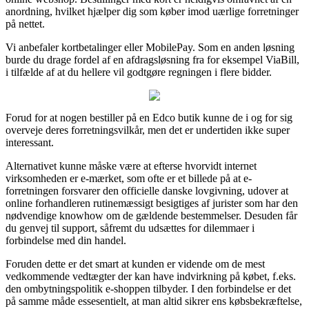
anordning, hvilket hjælper dig som køber imod uærlige forretninger
på nettet.
Vi anbefaler kortbetalinger eller MobilePay. Som en anden løsning
burde du drage fordel af en afdragsløsning fra for eksempel ViaBill,
i tilfælde af at du hellere vil godtgøre regningen i flere bidder.
Forud for at nogen bestiller på en Edco butik kunne de i og for sig
overveje deres forretningsvilkår, men det er undertiden ikke super
interessant.
Alternativet kunne måske være at efterse hvorvidt internet
virksomheden er e-mærket, som ofte er et billede på at e-
forretningen forsvarer den officielle danske lovgivning, udover at
online forhandleren rutinemæssigt besigtiges af jurister som har den
nødvendige knowhow om de gældende bestemmelser. Desuden får
du genvej til support, såfremt du udsættes for dilemmaer i
forbindelse med din handel.
Foruden dette er det smart at kunden er vidende om de mest
vedkommende vedtægter der kan have indvirkning på købet, f.eks.
den ombytningspolitik e-shoppen tilbyder. I den forbindelse er det
på samme måde essesentielt, at man altid sikrer ens købsbekræftelse,