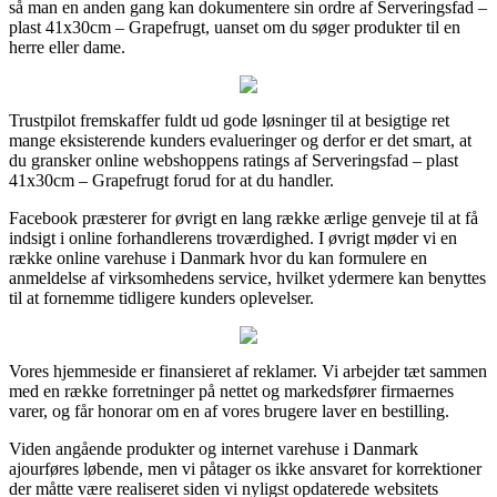
så man en anden gang kan dokumentere sin ordre af Serveringsfad –
plast 41x30cm – Grapefrugt, uanset om du søger produkter til en
herre eller dame.
Trustpilot fremskaffer fuldt ud gode løsninger til at besigtige ret
mange eksisterende kunders evalueringer og derfor er det smart, at
du gransker online webshoppens ratings af Serveringsfad – plast
41x30cm – Grapefrugt forud for at du handler.
Facebook præsterer for øvrigt en lang række ærlige genveje til at få
indsigt i online forhandlerens troværdighed. I øvrigt møder vi en
række online varehuse i Danmark hvor du kan formulere en
anmeldelse af virksomhedens service, hvilket ydermere kan benyttes
til at fornemme tidligere kunders oplevelser.
Vores hjemmeside er finansieret af reklamer. Vi arbejder tæt sammen
med en række forretninger på nettet og markedsfører firmaernes
varer, og får honorar om en af vores brugere laver en bestilling.
Viden angående produkter og internet varehuse i Danmark
ajourføres løbende, men vi påtager os ikke ansvaret for korrektioner
der måtte være realiseret siden vi nyligst opdaterede websitets