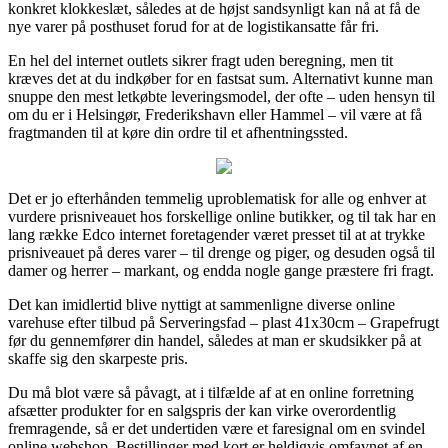
konkret klokkeslæt, således at de højst sandsynligt kan nå at få de
nye varer på posthuset forud for at de logistikansatte får fri.
En hel del internet outlets sikrer fragt uden beregning, men tit
kræves det at du indkøber for en fastsat sum. Alternativt kunne man
snuppe den mest letkøbte leveringsmodel, der ofte – uden hensyn til
om du er i Helsingør, Frederikshavn eller Hammel – vil være at få
fragtmanden til at køre din ordre til et afhentningssted.
Det er jo efterhånden temmelig uproblematisk for alle og enhver at
vurdere prisniveauet hos forskellige online butikker, og til tak har en
lang række Edco internet foretagender været presset til at at trykke
prisniveauet på deres varer – til drenge og piger, og desuden også til
damer og herrer – markant, og endda nogle gange præstere fri fragt.
Det kan imidlertid blive nyttigt at sammenligne diverse online
varehuse efter tilbud på Serveringsfad – plast 41x30cm – Grapefrugt
før du gennemfører din handel, således at man er skudsikker på at
skaffe sig den skarpeste pris.
Du må blot være så påvagt, at i tilfælde af at en online forretning
afsætter produkter for en salgspris der kan virke overordentlig
fremragende, så er det undertiden være et faresignal om en svindel
online webshop. Bestillinger med kort er heldigvis omfavnet af en