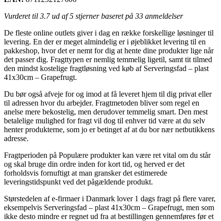
Vurderet til
3.7
ud af 5 stjerner baseret på
33
anmeldelser
De fleste online outlets giver i dag en række forskellige løsninger til
levering. En der er meget almindelig er i øjeblikket levering til en
pakkeshop, hvor det er nemt for dig at hente dine produkter lige når
det passer dig. Fragttypen er nemlig temmelig ligetil, samt tit tilmed
den mindst kostelige fragtløsning ved køb af Serveringsfad – plast
41x30cm – Grapefrugt.
Du bør også afveje for og imod at få leveret hjem til dig privat eller
til adressen hvor du arbejder. Fragtmetoden bliver som regel en
anelse mere bekostelig, men derudover temmelig smart. Den mest
betalelige mulighed for fragt vil dog til enhver tid være at du selv
henter produkterne, som jo er betinget af at du bor nær netbutikkens
adresse.
Fragtperioden på Populære produkter kan være ret vital om du står
og skal bruge din ordre inden for kort tid, og herved er det
forholdsvis fornuftigt at man gransker det estimerede
leveringstidspunkt ved det pågældende produkt.
Størstedelen af e-firmaer i Danmark lover 1 dags fragt på flere varer,
eksempelvis Serveringsfad – plast 41x30cm – Grapefrugt, men som
ikke desto mindre er regnet ud fra at bestillingen gennemføres før et