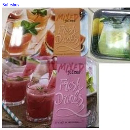
Suhrshus