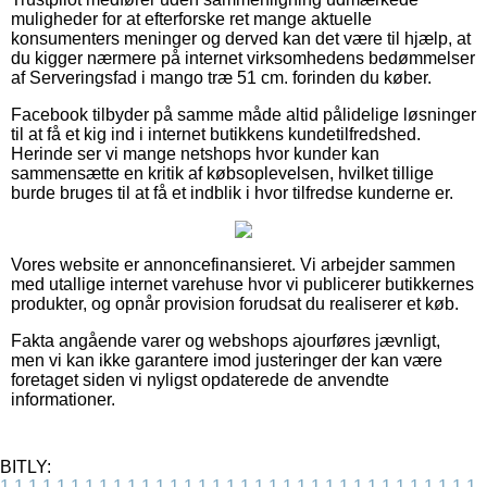
muligheder for at efterforske ret mange aktuelle
konsumenters meninger og derved kan det være til hjælp, at
du kigger nærmere på internet virksomhedens bedømmelser
af Serveringsfad i mango træ 51 cm. forinden du køber.
Facebook tilbyder på samme måde altid pålidelige løsninger
til at få et kig ind i internet butikkens kundetilfredshed.
Herinde ser vi mange netshops hvor kunder kan
sammensætte en kritik af købsoplevelsen, hvilket tillige
burde bruges til at få et indblik i hvor tilfredse kunderne er.
Vores website er annoncefinansieret. Vi arbejder sammen
med utallige internet varehuse hvor vi publicerer butikkernes
produkter, og opnår provision forudsat du realiserer et køb.
Fakta angående varer og webshops ajourføres jævnligt,
men vi kan ikke garantere imod justeringer der kan være
foretaget siden vi nyligst opdaterede de anvendte
informationer.
BITLY:
1
1
1
1
1
1
1
1
1
1
1
1
1
1
1
1
1
1
1
1
1
1
1
1
1
1
1
1
1
1
1
1
1
1