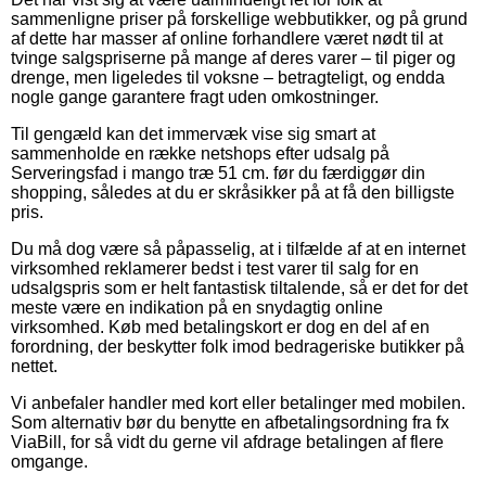
sammenligne priser på forskellige webbutikker, og på grund
af dette har masser af online forhandlere været nødt til at
tvinge salgspriserne på mange af deres varer – til piger og
drenge, men ligeledes til voksne – betragteligt, og endda
nogle gange garantere fragt uden omkostninger.
Til gengæld kan det immervæk vise sig smart at
sammenholde en række netshops efter udsalg på
Serveringsfad i mango træ 51 cm. før du færdiggør din
shopping, således at du er skråsikker på at få den billigste
pris.
Du må dog være så påpasselig, at i tilfælde af at en internet
virksomhed reklamerer bedst i test varer til salg for en
udsalgspris som er helt fantastisk tiltalende, så er det for det
meste være en indikation på en snydagtig online
virksomhed. Køb med betalingskort er dog en del af en
forordning, der beskytter folk imod bedrageriske butikker på
nettet.
Vi anbefaler handler med kort eller betalinger med mobilen.
Som alternativ bør du benytte en afbetalingsordning fra fx
ViaBill, for så vidt du gerne vil afdrage betalingen af flere
omgange.