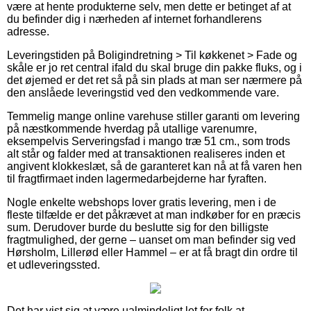
være at hente produkterne selv, men dette er betinget af at
du befinder dig i nærheden af internet forhandlerens
adresse.
Leveringstiden på Boligindretning > Til køkkenet > Fade og
skåle er jo ret central ifald du skal bruge din pakke fluks, og i
det øjemed er det ret så på sin plads at man ser nærmere på
den anslåede leveringstid ved den vedkommende vare.
Temmelig mange online varehuse stiller garanti om levering
på næstkommende hverdag på utallige varenumre,
eksempelvis Serveringsfad i mango træ 51 cm., som trods
alt står og falder med at transaktionen realiseres inden et
angivent klokkeslæt, så de garanteret kan nå at få varen hen
til fragtfirmaet inden lagermedarbejderne har fyraften.
Nogle enkelte webshops lover gratis levering, men i de
fleste tilfælde er det påkrævet at man indkøber for en præcis
sum. Derudover burde du beslutte sig for den billigste
fragtmulighed, der gerne – uanset om man befinder sig ved
Hørsholm, Lillerød eller Hammel – er at få bragt din ordre til
et udleveringssted.
Det har vist sig at være ualmindeligt let for folk at