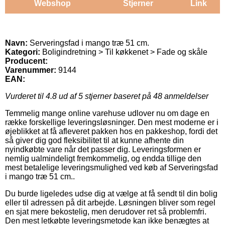
Webshop
Stjerner
Link
Navn:
Serveringsfad i mango træ 51 cm.
Kategori:
Boligindretning > Til køkkenet > Fade og skåle
Producent:
Varenummer:
9144
EAN:
Vurderet til
4.8
ud af 5 stjerner baseret på
48
anmeldelser
Temmelig mange online varehuse udlover nu om dage en
række forskellige leveringsløsninger. Den mest moderne er i
øjeblikket at få afleveret pakken hos en pakkeshop, fordi det
så giver dig god fleksibilitet til at kunne afhente din
nyindkøbte vare når det passer dig. Leveringsformen er
nemlig ualmindeligt fremkommelig, og endda tillige den
mest betalelige leveringsmulighed ved køb af Serveringsfad
i mango træ 51 cm..
Du burde ligeledes udse dig at vælge at få sendt til din bolig
eller til adressen på dit arbejde. Løsningen bliver som regel
en sjat mere bekostelig, men derudover ret så problemfri.
Den mest letkøbte leveringsmetode kan ikke benægtes at