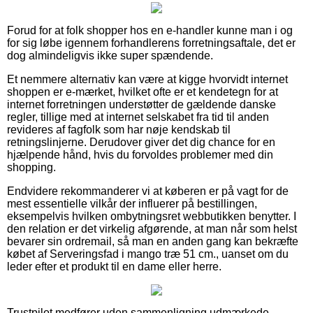
Forud for at folk shopper hos en e-handler kunne man i og
for sig løbe igennem forhandlerens forretningsaftale, det er
dog almindeligvis ikke super spændende.
Et nemmere alternativ kan være at kigge hvorvidt internet
shoppen er e-mærket, hvilket ofte er et kendetegn for at
internet forretningen understøtter de gældende danske
regler, tillige med at internet selskabet fra tid til anden
revideres af fagfolk som har nøje kendskab til
retningslinjerne. Derudover giver det dig chance for en
hjælpende hånd, hvis du forvoldes problemer med din
shopping.
Endvidere rekommanderer vi at køberen er på vagt for de
mest essentielle vilkår der influerer på bestillingen,
eksempelvis hvilken ombytningsret webbutikken benytter. I
den relation er det virkelig afgørende, at man når som helst
bevarer sin ordremail, så man en anden gang kan bekræfte
købet af Serveringsfad i mango træ 51 cm., uanset om du
leder efter et produkt til en dame eller herre.
Trustpilot medfører uden sammenligning udmærkede