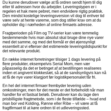
Du kunne derudover vælge at få ordren sendt hjem til dig
eller til adressen hvor du arbejder. Leveringstypen er i
regelen et hak mere pebret, men endvidere rigtig praktisk.
Den mindst kostelige leveringsversion vil dog til enhver tid
være selv at hente varerne, som dog stiller krav om at du
opholder dig i nærheden af online firmaets adresse.
Fragtperioden på Film og TV-serier kan være temmelig
bestemmende hvis man absolut skal bruge dine nye varer
med det samme, og med det formål er det øjensynligt
essentielt at vi efterser det estimerede leveringstidspunkt for
det relevante produkt.
En række internet forretninger tilsiger 1 dags levering på
flere produkter, eksempelvis Serial Mom, men vær
påpasselig da det er betinget af at bestillingen realiseres
inden et angivent klokkeslæt, så at de sandsynligvis kan nå
at få de nye varer klargjort før logistikpersonalet får fri.
En hel del internet firmaer frembyder levering uden
omkostninger, men for det meste er det forbeholdt når man
handler for et fastsat beløb. Derudover kan du tage den
prisbilligste fragtmetode, som i de fleste tilfælde – hvad end
man bor ved Kolding, Rønne eller Ribe – vil være at få
fragtfirmaet til at køre ordren til et udleveringssted.