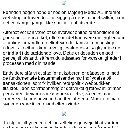
Forinden nogen handler hos en Majeng Media AB internet
webshop behøver de altid kigge på dens handelsvilkår, men
det er mange gange ikke specielt ophidsende.
Alternativet kan være at se hvorvidt online forhandleren er
godkendt af e-mærket, eftersom det kan være en tryghed om
at online forhandleren efterlever de danske retningslinjer,
udover at netbutikken jævnligt evalueres af sagkyndige der
er indført i de gældende love. Dette er desuden en god
genvej til bistand, såfremt du udsættes for vanskeligheder i
processen med din handel.
Endvidere slår vi et slag for at køberen er påpasselig med
de fundamentale bestemmelser der har indflydelse på
transaktionen, som fx hvilken returpolitik webbutikken
tilsikrer. I den sammenhæng er det virkelig relevant, at man
permanent bevarer sin købsbekræftelse, således man
senere vil kunne bevidne handlen af Serial Mom, om man
søger en vare til en mand eller kvinde.
Trustpilot tilbyder en del fortræffelige genveje til at vurdere
en længere række øvrige kunders domme og på grund af