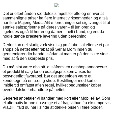
Det er efterhånden særdeles simpelt for alle og enhver at
sammenligne priser fra flere internet virksomheder, og altså
har flere Majeng Media AB e-forretninger set sig tvunget til at
sænke salgspriserne på deres varer – til juniorer, og
ligeledes også til herrer og damer – helt i bund, og endda
nogle gange præstere levering uden beregning.
Derfor kan det stadigvæk vise sig profitabelt at efterse et par
shops på nettet efter rabat på Serial Mom inden du
gennemfører din handel, sådan at man er på den sikre side
med at få den skarpeste pris.
Du må blot være obs på, at såfremt en netshop annoncerer
et produkt til salg for en udsalgspris som anses for
besynderligt favorabel, bør det undertiden være et
kendetegn på en uærlig shop. Bestillinger med kort er
imidlertid omfattet af en regel, hvilket begunstiger køber
overfor falske forhandlere på nettet.
Generelt anbefaler vi handler med kort eller MobilePay. Som
et alternativ kunne du vælge et afdragstilbud fra eksempelvis
ViaBill, ifald du har i sinde at dække prisen i flere bidder.