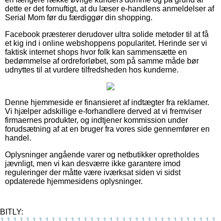
dette er det fornuftigt, at du læser e-handlens anmeldelser af
Serial Mom før du færdiggør din shopping.
Facebook præsterer derudover ultra solide metoder til at få
et kig ind i online webshoppens popularitet. Herinde ser vi
faktisk internet shops hvor folk kan sammensætte en
bedømmelse af ordreforløbet, som på samme måde bør
udnyttes til at vurdere tilfredsheden hos kunderne.
Denne hjemmeside er finansieret af indtægter fra reklamer.
Vi hjælper adskillige e-forhandlere derved at vi fremviser
firmaernes produkter, og indtjener kommission under
forudsætning af at en bruger fra vores side gennemfører en
handel.
Oplysninger angående varer og netbutikker opretholdes
jævnligt, men vi kan desværre ikke garantere imod
reguleringer der måtte være iværksat siden vi sidst
opdaterede hjemmesidens oplysninger.
BITLY:
1
1
1
1
1
1
1
1
1
1
1
1
1
1
1
1
1
1
1
1
1
1
1
1
1
1
1
1
1
1
1
1
1
1