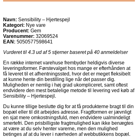
Navn:
Sensibility – Hjertespejl
Kategori:
Nye vare
Producent:
Gem
Varenummer:
32069524
EAN:
5050577598641
Vurderet til
4.3
ud af 5 stjerner baseret på
40
anmeldelser
En række internet varehuse frembyder heldigvis diverse
leveringsformer. Førstevalget hos mange er efterhånden at
få leveret til et afhentningssted, hvor det er meget fleksibelt
at kunne hente din bestilling lige når det passer dig.
Muligheden er nemlig i høj grad ukompliceret, samt oftest
endvidere den mest betalelige metode til levering ved køb af
Sensibility – Hjertespejl.
Du kunne tillige beslutte dig for at få produkterne bragt til din
bopæl eller til dit arbejdes adresse. Fragtformen er jævnligt
en sjat mere omkostningsfuld, men endvidere ualmindeligt
smertefri. Den prisbilligste fragtmulighed kan ikke benægtes
at være at du selv henter varerne, men den mulighed
betinges af at du lever i nærheden af webbutikkens bopæl.