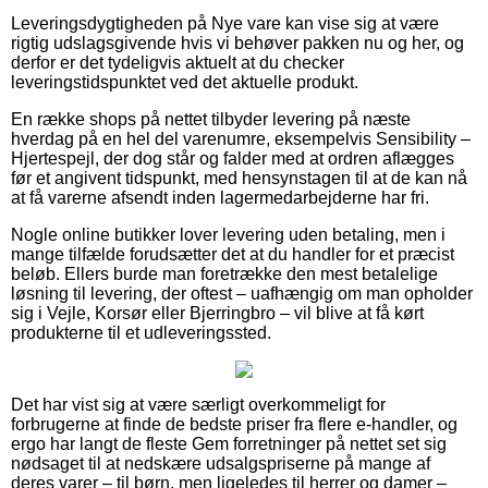
Leveringsdygtigheden på Nye vare kan vise sig at være
rigtig udslagsgivende hvis vi behøver pakken nu og her, og
derfor er det tydeligvis aktuelt at du checker
leveringstidspunktet ved det aktuelle produkt.
En række shops på nettet tilbyder levering på næste
hverdag på en hel del varenumre, eksempelvis Sensibility –
Hjertespejl, der dog står og falder med at ordren aflægges
før et angivent tidspunkt, med hensynstagen til at de kan nå
at få varerne afsendt inden lagermedarbejderne har fri.
Nogle online butikker lover levering uden betaling, men i
mange tilfælde forudsætter det at du handler for et præcist
beløb. Ellers burde man foretrække den mest betalelige
løsning til levering, der oftest – uafhængig om man opholder
sig i Vejle, Korsør eller Bjerringbro – vil blive at få kørt
produkterne til et udleveringssted.
Det har vist sig at være særligt overkommeligt for
forbrugerne at finde de bedste priser fra flere e-handler, og
ergo har langt de fleste Gem forretninger på nettet set sig
nødsaget til at nedskære udsalgspriserne på mange af
deres varer – til børn, men ligeledes til herrer og damer –