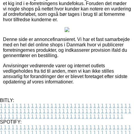
et kig ind i e-forretningens kundefokus. Foruden det møder
vi nogle shops på nettet hvor kunder kan notere en vurdering
af ordreforløbet, som også bør tages i brug til at fornemme
hvor tilfredse kunderne er.
Denne side er annoncefinansieret. Vi har et fast samarbejde
med en hel del online shops i Danmark hvor vi publicerer
forretningernes produkter, og indkasserer provision ifald du
gennemfører en bestilling.
Anvisninger vedrørende varer og internet outlets
vedligeholdes fra tid til anden, men vi kan ikke stilles
ansvarlig for forandringer der er blevet foretaget efter sidste
opdatering af vores informationer.
BITLY:
1
1
1
1
1
1
1
1
1
1
1
1
1
1
1
1
1
1
1
1
1
1
1
1
1
1
1
1
1
1
1
1
1
1
1
1
1
1
1
1
1
1
1
1
1
1
1
1
1
1
1
1
1
1
1
1
1
1
1
1
1
1
1
1
1
1
1
1
1
1
1
1
1
1
1
1
1
1
1
1
1
1
1
1
1
1
1
1
1
1
1
1
1
1
1
1
1
1
1
1
SPOTIFY:
1
1
1
1
1
1
1
1
1
1
1
1
1
1
1
1
1
1
1
1
1
1
1
1
1
1
1
1
1
1
1
1
1
1
1
1
1
1
1
1
1
1
1
1
1
1
1
1
1
1
1
1
1
1
1
1
1
1
1
1
1
1
1
1
1
1
1
1