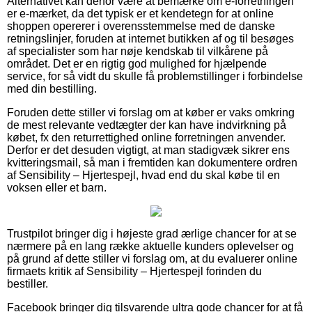
Alternativet kan derfor være at bemærke om e-forretningen
er e-mærket, da det typisk er et kendetegn for at online
shoppen opererer i overensstemmelse med de danske
retningslinjer, foruden at internet butikken af og til besøges
af specialister som har nøje kendskab til vilkårene på
området. Det er en rigtig god mulighed for hjælpende
service, for så vidt du skulle få problemstillinger i forbindelse
med din bestilling.
Foruden dette stiller vi forslag om at køber er vaks omkring
de mest relevante vedtægter der kan have indvirkning på
købet, fx den returrettighed online forretningen anvender.
Derfor er det desuden vigtigt, at man stadigvæk sikrer ens
kvitteringsmail, så man i fremtiden kan dokumentere ordren
af Sensibility – Hjertespejl, hvad end du skal købe til en
voksen eller et barn.
Trustpilot bringer dig i højeste grad ærlige chancer for at se
nærmere på en lang række aktuelle kunders oplevelser og
på grund af dette stiller vi forslag om, at du evaluerer online
firmaets kritik af Sensibility – Hjertespejl forinden du
bestiller.
Facebook bringer dig tilsvarende ultra gode chancer for at få