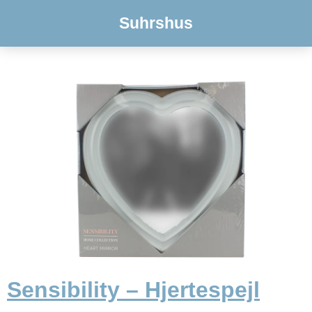
Suhrshus
Sensibility – Hjertespejl