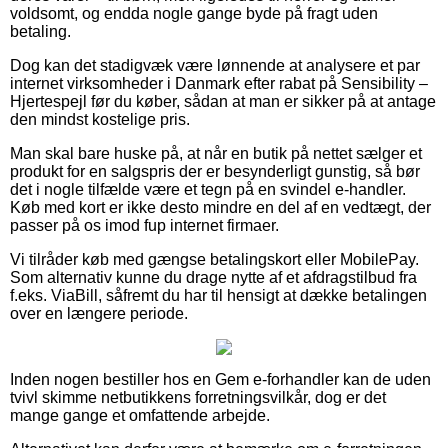
voldsomt, og endda nogle gange byde på fragt uden
betaling.
Dog kan det stadigvæk være lønnende at analysere et par
internet virksomheder i Danmark efter rabat på Sensibility –
Hjertespejl før du køber, sådan at man er sikker på at antage
den mindst kostelige pris.
Man skal bare huske på, at når en butik på nettet sælger et
produkt for en salgspris der er besynderligt gunstig, så bør
det i nogle tilfælde være et tegn på en svindel e-handler.
Køb med kort er ikke desto mindre en del af en vedtægt, der
passer på os imod fup internet firmaer.
Vi tilråder køb med gængse betalingskort eller MobilePay.
Som alternativ kunne du drage nytte af et afdragstilbud fra
f.eks. ViaBill, såfremt du har til hensigt at dække betalingen
over en længere periode.
Inden nogen bestiller hos en Gem e-forhandler kan de uden
tvivl skimme netbutikkens forretningsvilkår, dog er det
mange gange et omfattende arbejde.