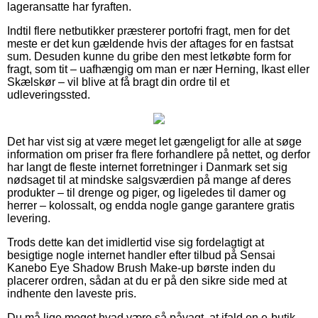
lageransatte har fyraften.
Indtil flere netbutikker præsterer portofri fragt, men for det
meste er det kun gældende hvis der aftages for en fastsat
sum. Desuden kunne du gribe den mest letkøbte form for
fragt, som tit – uafhængig om man er nær Herning, Ikast eller
Skælskør – vil blive at få bragt din ordre til et
udleveringssted.
Det har vist sig at være meget let gængeligt for alle at søge
information om priser fra flere forhandlere på nettet, og derfor
har langt de fleste internet forretninger i Danmark set sig
nødsaget til at mindske salgsværdien på mange af deres
produkter – til drenge og piger, og ligeledes til damer og
herrer – kolossalt, og endda nogle gange garantere gratis
levering.
Trods dette kan det imidlertid vise sig fordelagtigt at
besigtige nogle internet handler efter tilbud på Sensai
Kanebo Eye Shadow Brush Make-up børste inden du
placerer ordren, sådan at du er på den sikre side med at
indhente den laveste pris.
Du må lige meget hvad være så påvagt, at ifald en e-butik