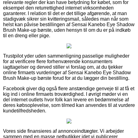
relevante regler der kan have betydning for købet, som for
eksempel den returrettighed internet virksomheden
garanterer. I relation til det er det tillige afgørende, at man
stadigvæk sikrer sin kvitteringsmail, således man når som
helst kan påvise bestillingen af Sensai Kanebo Eye Shadow
Brush Make-up børste, uden hensyn til om du er på indkøb
til en dreng eller pige.
Trustpilot yder uden sammenligning passelige muligheder
for at verificere flere forhenværende konsumenters
iagttagelser og derved stiller vi forslag om, at du tjekker
online firmaets vurderinger af Sensai Kanebo Eye Shadow
Brush Make-up børste forud for at du lægger din bestilling.
Facebook giver dig også flere anstændige genveje til at få et
kig ind i online firmaets troværdighed. I øvrigt møder vi en
del internet outlets hvor folk kan levere en bedømmelse af
deres købsoplevelse, som tilmed kan anvendes til at vurdere
kundetilfredsheden.
Vores side finansieres af annonceindtægter. Vi arbejder
sammen med en masse netbutikker idet vi publicerer