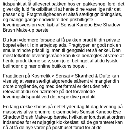
tidspunkt at få afleveret pakken hos en pakkeshop, fordi det
giver dig fuld fleksibilitet til at hente dine varer lige når det
passer dig. Fragtmuligheden er altså særligt gnidningsløs,
og mange gange endvidere den prisbilligste
leveringsversion ved køb af Sensai Kanebo Eye Shadow
Brush Make-up børste.
Du kan ydermere forsøge at få pakken bragt til din private
bopæl eller til din arbejdsplads. Fragttypen er godt nok en
smule mindre prisbillig, men til gengæld ret så enkel. Den
mest letkøbte leveringsmåde kan ikke benægtes at være at
hente produkterne selv, som jo er betinget af at du fysisk
befinder dig nær online butikkens bopæl.
Fragttiden på Kosmetik > Sensai > Skønhed & Dufte kan
vise sig at være særligt afgørende såfremt vi mangler din
ordre omgående, og med det formål er det uden tvivl
relevant at du ser nærmere på det forventede
leveringstidspunkt ved det respektive produkt.
En lang række shops på nettet yder dag-til-dag levering på
massevis af varenumre, eksempelvis Sensai Kanebo Eye
Shadow Brush Make-up børste, hvilket er forudsat at ordren
indsendes før et nøjagtigt klokkeslæt, så de garanteret kan
nå at få de nye varer på posthuset forud for at de