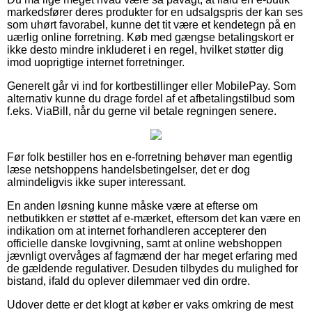
markedsfører deres produkter for en udsalgspris der kan ses
som uhørt favorabel, kunne det tit være et kendetegn på en
uærlig online forretning. Køb med gængse betalingskort er
ikke desto mindre inkluderet i en regel, hvilket støtter dig
imod uoprigtige internet forretninger.
Generelt går vi ind for kortbestillinger eller MobilePay. Som
alternativ kunne du drage fordel af et afbetalingstilbud som
f.eks. ViaBill, når du gerne vil betale regningen senere.
Før folk bestiller hos en e-forretning behøver man egentlig
læse netshoppens handelsbetingelser, det er dog
almindeligvis ikke super interessant.
En anden løsning kunne måske være at efterse om
netbutikken er støttet af e-mærket, eftersom det kan være en
indikation om at internet forhandleren accepterer den
officielle danske lovgivning, samt at online webshoppen
jævnligt overvåges af fagmænd der har meget erfaring med
de gældende regulativer. Desuden tilbydes du mulighed for
bistand, ifald du oplever dilemmaer ved din ordre.
Udover dette er det klogt at køber er vaks omkring de mest