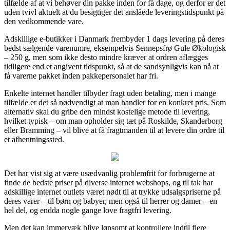
tilfælde af at vi behøver din pakke inden for få dage, og derfor er det
uden tvivl aktuelt at du besigtiger det anslåede leveringstidspunkt på
den vedkommende vare.
Adskillige e-butikker i Danmark frembyder 1 dags levering på deres
bedst sælgende varenumre, eksempelvis Sennepsfrø Gule Økologisk
– 250 g, men som ikke desto mindre kræver at ordren aflægges
tidligere end et angivent tidspunkt, så at de sandsynligvis kan nå at
få varerne pakket inden pakkepersonalet har fri.
Enkelte internet handler tilbyder fragt uden betaling, men i mange
tilfælde er det så nødvendigt at man handler for en konkret pris. Som
alternativ skal du gribe den mindst kostelige metode til levering,
hvilket typisk – om man opholder sig tæt på Roskilde, Skanderborg
eller Bramming – vil blive at få fragtmanden til at levere din ordre til
et afhentningssted.
Det har vist sig at være usædvanlig problemfrit for forbrugerne at
finde de bedste priser på diverse internet webshops, og til tak har
adskillige internet outlets været nødt til at trykke udsalgspriserne på
deres varer – til børn og babyer, men også til herrer og damer – en
hel del, og endda nogle gange love fragtfri levering.
Men det kan immervæk blive lønsomt at kontrollere indtil flere