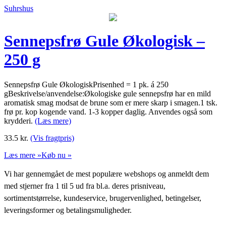
Suhrshus
Sennepsfrø Gule Økologisk –
250 g
Sennepsfrø Gule ØkologiskPrisenhed = 1 pk. á 250
gBeskrivelse/anvendelse:Økologiske gule sennepsfrø har en mild
aromatisk smag modsat de brune som er mere skarp i smagen.1 tsk.
frø pr. kop kogende vand. 1-3 kopper daglig. Anvendes også som
krydderi.
(Læs mere)
33.5
kr.
(Vis fragtpris)
Læs mere »
Køb nu »
Vi har gennemgået de mest populære webshops og anmeldt dem
med stjerner fra 1 til 5 ud fra bl.a. deres prisniveau,
sortimentstørrelse, kundeservice, brugervenlighed, betingelser,
leveringsformer og betalingsmuligheder.