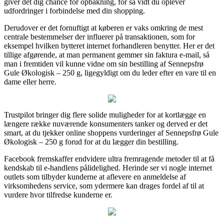
giver det dig chance for opbakning, for så vidt du oplever
udfordringer i forbindelse med din shopping.
Derudover er det fornuftigt at køberen er vaks omkring de mest
centrale bestemmelser der influerer på transaktionen, som for
eksempel hvilken bytteret internet forhandleren benytter. Her er det
tillige afgørende, at man permanent gemmer sin faktura e-mail, så
man i fremtiden vil kunne vidne om sin bestilling af Sennepsfrø
Gule Økologisk – 250 g, ligegyldigt om du leder efter en vare til en
dame eller herre.
Trustpilot bringer dig flere solide muligheder for at kortlægge en
længere række nuværende konsumenters tanker og derved er det
smart, at du tjekker online shoppens vurderinger af Sennepsfrø Gule
Økologisk – 250 g forud for at du lægger din bestilling.
Facebook fremskaffer endvidere ultra fremragende metoder til at få
kendskab til e-handlens pålidelighed. Herinde ser vi nogle internet
outlets som tilbyder kunderne at aflevere en anmeldelse af
virksomhedens service, som ydermere kan drages fordel af til at
vurdere hvor tilfredse kunderne er.