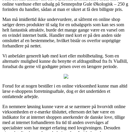
online varehuse efter udsalg på Sennepsfrø Gule Økologisk – 250 g
forinden du handler, sådan at man er sikret at få den billigste pris.
Man må imidlertid ikke undervurdere, at såfremt en online shop
sælger deres produkter til salg for en udsalgspris som kan ses som
helt fantastisk attraktiv, burde det mange gange være en varsel om
en svindel internet butik. Handler med kort er på den anden side
omsluttet af en bestemmelse, hvilket bistår os overfor uoprigtige
forhandlere på nettet.
Vi anbefaler generelt køb med kort eller mobilbetaling. Som en
alternativ mulighed kunne du benytte et afdragstilbud fra fx ViaBill,
forudsat du gerne vil godtgøre prisen over en længere periode.
Forud for at nogen bestiller i en online virksomhed kunne man altid
læse e-shoppens forretningsaftale, dog er det undertiden et
omfattende arbejde.
En nemmere løsning kunne være at se nærmere på hvorvidt online
virksomheden er e-mærke tilsluttet, eftersom det bør være en
indikator for at internet shoppen anerkender de danske love, tillige
med at internet forhandleren fra tid til anden overvåges af
specialister som har meget erfaring med lovgivningen. Desuden