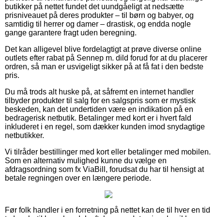
butikker på nettet fundet det uundgåeligt at nedsætte
prisniveauet på deres produkter – til børn og babyer, og
samtidig til herrer og damer – drastisk, og endda nogle
gange garantere fragt uden beregning.
Det kan alligevel blive fordelagtigt at prøve diverse online
outlets efter rabat på Sennep m. dild forud for at du placerer
ordren, så man er usvigeligt sikker på at få fat i den bedste
pris.
Du må trods alt huske på, at såfremt en internet handler
tilbyder produkter til salg for en salgspris som er mystisk
beskeden, kan det undertiden være en indikation på en
bedragerisk netbutik. Betalinger med kort er i hvert fald
inkluderet i en regel, som dækker kunden imod snydagtige
netbutikker.
Vi tilråder bestillinger med kort eller betalinger med mobilen.
Som en alternativ mulighed kunne du vælge en
afdragsordning som fx ViaBill, forudsat du har til hensigt at
betale regningen over en længere periode.
Før folk handler i en forretning på nettet kan de til hver en tid