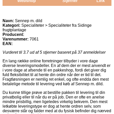
Webshop
Stjerner
Link
Navn:
Sennep m. dild
Kategori:
Specialiteter > Specialiteter fra Sidinge
frugtplantage
Producent:
Varenummer:
7061
EAN:
Vurderet til
3.7
ud af 5 stjerner baseret på
37
anmeldelser
En lang række online forretninger tilbyder i vore dage
diverse leveringsmodeller. En af dem der er mest anvendt er
i vore dage at afsende til en pakkeshop, fordi det giver dig
fuld fleksibilitet til at hente din ordre når der er tid til det.
Fragtløsningen er nemlig ret enkel, og ofte endda den mest
betalelige metode til levering ved køb af Sennep m. dild.
Du kunne tillige prøve at bestille pakken til levering til din
privatbolig eller til når du er på job. Den er ofte en anelse
mindre prisbillig, men ligeledes virkelig bekvem. Den mest
letkøbte leveringstype er dog at hente ordren selv, som
desværre står og falder med at du fysisk befinder dig nærved