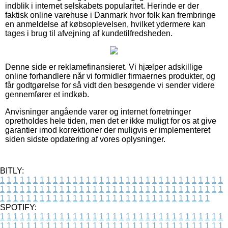
indblik i internet selskabets popularitet. Herinde er der
faktisk online varehuse i Danmark hvor folk kan frembringe
en anmeldelse af købsoplevelsen, hvilket ydermere kan
tages i brug til afvejning af kundetilfredsheden.
Denne side er reklamefinansieret. Vi hjælper adskillige
online forhandlere når vi formidler firmaernes produkter, og
får godtgørelse for så vidt den besøgende vi sender videre
gennemfører et indkøb.
Anvisninger angående varer og internet forretninger
opretholdes hele tiden, men det er ikke muligt for os at give
garantier imod korrektioner der muligvis er implementeret
siden sidste opdatering af vores oplysninger.
BITLY:
1
1
1
1
1
1
1
1
1
1
1
1
1
1
1
1
1
1
1
1
1
1
1
1
1
1
1
1
1
1
1
1
1
1
1
1
1
1
1
1
1
1
1
1
1
1
1
1
1
1
1
1
1
1
1
1
1
1
1
1
1
1
1
1
1
1
1
1
1
1
1
1
1
1
1
1
1
1
1
1
1
1
1
1
1
1
1
1
1
1
1
1
1
1
1
1
1
1
1
1
SPOTIFY:
1
1
1
1
1
1
1
1
1
1
1
1
1
1
1
1
1
1
1
1
1
1
1
1
1
1
1
1
1
1
1
1
1
1
1
1
1
1
1
1
1
1
1
1
1
1
1
1
1
1
1
1
1
1
1
1
1
1
1
1
1
1
1
1
1
1
1
1