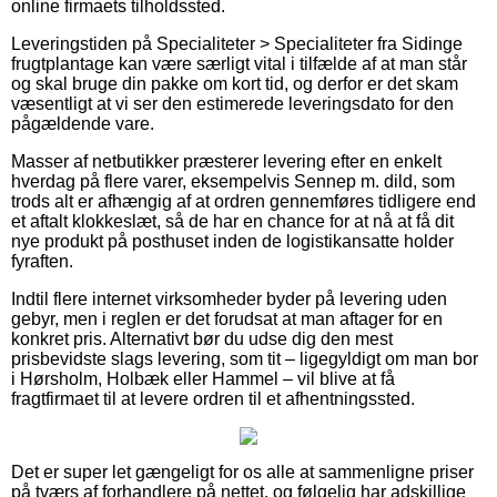
online firmaets tilholdssted.
Leveringstiden på Specialiteter > Specialiteter fra Sidinge
frugtplantage kan være særligt vital i tilfælde af at man står
og skal bruge din pakke om kort tid, og derfor er det skam
væsentligt at vi ser den estimerede leveringsdato for den
pågældende vare.
Masser af netbutikker præsterer levering efter en enkelt
hverdag på flere varer, eksempelvis Sennep m. dild, som
trods alt er afhængig af at ordren gennemføres tidligere end
et aftalt klokkeslæt, så de har en chance for at nå at få dit
nye produkt på posthuset inden de logistikansatte holder
fyraften.
Indtil flere internet virksomheder byder på levering uden
gebyr, men i reglen er det forudsat at man aftager for en
konkret pris. Alternativt bør du udse dig den mest
prisbevidste slags levering, som tit – ligegyldigt om man bor
i Hørsholm, Holbæk eller Hammel – vil blive at få
fragtfirmaet til at levere ordren til et afhentningssted.
Det er super let gængeligt for os alle at sammenligne priser
på tværs af forhandlere på nettet, og følgelig har adskillige