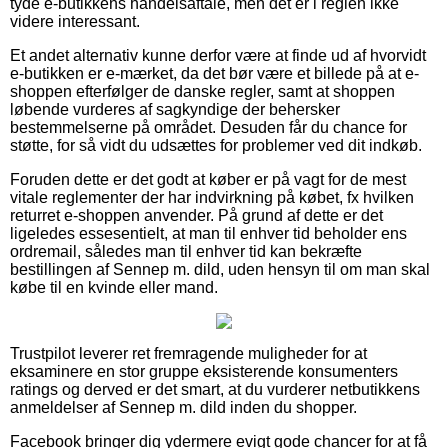
tyde e-butikkens handelsaftale, men det er i reglen ikke
videre interessant.
Et andet alternativ kunne derfor være at finde ud af hvorvidt
e-butikken er e-mærket, da det bør være et billede på at e-
shoppen efterfølger de danske regler, samt at shoppen
løbende vurderes af sagkyndige der behersker
bestemmelserne på området. Desuden får du chance for
støtte, for så vidt du udsættes for problemer ved dit indkøb.
Foruden dette er det godt at køber er på vagt for de mest
vitale reglementer der har indvirkning på købet, fx hvilken
returret e-shoppen anvender. På grund af dette er det
ligeledes essesentielt, at man til enhver tid beholder ens
ordremail, således man til enhver tid kan bekræfte
bestillingen af Sennep m. dild, uden hensyn til om man skal
købe til en kvinde eller mand.
Trustpilot leverer ret fremragende muligheder for at
eksaminere en stor gruppe eksisterende konsumenters
ratings og derved er det smart, at du vurderer netbutikkens
anmeldelser af Sennep m. dild inden du shopper.
Facebook bringer dig ydermere evigt gode chancer for at få