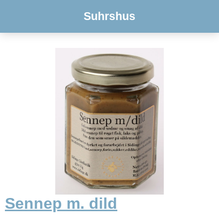
Suhrshus
Sennep m. dild