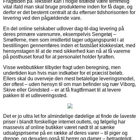
Fragttiden på Tekstiler kan i nogle tilfælde være temmelig
vital ifald man skal bruge produkterne inden for få dage, og
derfor er det bestemt centralt at du efterser tidshorisonten for
levering ved den pågældende vare.
En del online selskaber udlover dag-til-dag levering på
deres primære varenumre, eksempelvis Sengetøj –
Smølferne, men som imidlertid tager udgangspunkt i at
bestillingen gennemføres inden et fastslået klokkeslæt, med
hensynstagen til at de med sikkerhed kan nå at få varerne
på posthuset forud for at personalet holder fyraften.
Visse webbutikker tilbyder fragt uden beregning, men
undertiden kun hvis man indkøber for et præcist beløb.
Ellers skal du overveje den mest betalelige leveringsmodel,
der oftest – uden hensyn til om man befinder sig nær Viborg,
Skive eller Grindsted – er at få fragtfirmaet til at levere
pakken til et udleveringssted.
Det er jo ultra let for almindelige dødelige at finde de laveste
priser i blandt forskellige internet outlets, og følgelig har
massevis af online butikker været nødt til at sænke
udsalgspriserne på en række af deres varer – til piger og
drenge, og desuden også til herrer og damer – betragteligt,