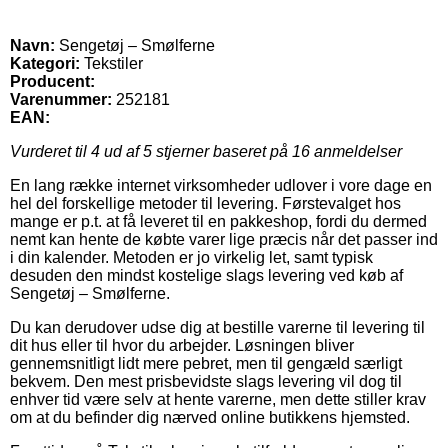
Navn:
Sengetøj – Smølferne
Kategori:
Tekstiler
Producent:
Varenummer:
252181
EAN:
Vurderet til
4
ud af 5 stjerner baseret på
16
anmeldelser
En lang række internet virksomheder udlover i vore dage en
hel del forskellige metoder til levering. Førstevalget hos
mange er p.t. at få leveret til en pakkeshop, fordi du dermed
nemt kan hente de købte varer lige præcis når det passer ind
i din kalender. Metoden er jo virkelig let, samt typisk
desuden den mindst kostelige slags levering ved køb af
Sengetøj – Smølferne.
Du kan derudover udse dig at bestille varerne til levering til
dit hus eller til hvor du arbejder. Løsningen bliver
gennemsnitligt lidt mere pebret, men til gengæld særligt
bekvem. Den mest prisbevidste slags levering vil dog til
enhver tid være selv at hente varerne, men dette stiller krav
om at du befinder dig nærved online butikkens hjemsted.