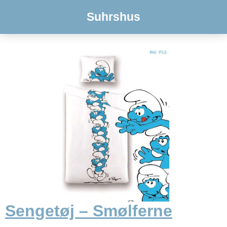
Suhrshus
Sengetøj – Smølferne