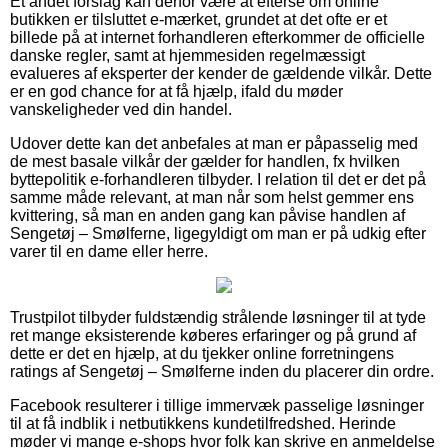
Et andet forslag kan derfor være at efterse om online
butikken er tilsluttet e-mærket, grundet at det ofte er et
billede på at internet forhandleren efterkommer de officielle
danske regler, samt at hjemmesiden regelmæssigt
evalueres af eksperter der kender de gældende vilkår. Dette
er en god chance for at få hjælp, ifald du møder
vanskeligheder ved din handel.
Udover dette kan det anbefales at man er påpasselig med
de mest basale vilkår der gælder for handlen, fx hvilken
byttepolitik e-forhandleren tilbyder. I relation til det er det på
samme måde relevant, at man når som helst gemmer ens
kvittering, så man en anden gang kan påvise handlen af
Sengetøj – Smølferne, ligegyldigt om man er på udkig efter
varer til en dame eller herre.
Trustpilot tilbyder fuldstændig strålende løsninger til at tyde
ret mange eksisterende køberes erfaringer og på grund af
dette er det en hjælp, at du tjekker online forretningens
ratings af Sengetøj – Smølferne inden du placerer din ordre.
Facebook resulterer i tillige immervæk passelige løsninger
til at få indblik i netbutikkens kundetilfredshed. Herinde
møder vi mange e-shops hvor folk kan skrive en anmeldelse