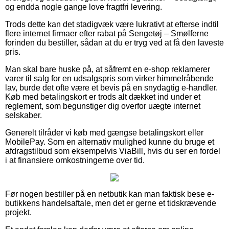
og endda nogle gange love fragtfri levering.
Trods dette kan det stadigvæk være lukrativt at efterse indtil
flere internet firmaer efter rabat på Sengetøj – Smølferne
forinden du bestiller, sådan at du er tryg ved at få den laveste
pris.
Man skal bare huske på, at såfremt en e-shop reklamerer
varer til salg for en udsalgspris som virker himmelråbende
lav, burde det ofte være et bevis på en snydagtig e-handler.
Køb med betalingskort er trods alt dækket ind under et
reglement, som begunstiger dig overfor uægte internet
selskaber.
Generelt tilråder vi køb med gængse betalingskort eller
MobilePay. Som en alternativ mulighed kunne du bruge et
afdragstilbud som eksempelvis ViaBill, hvis du ser en fordel
i at finansiere omkostningerne over tid.
Før nogen bestiller på en netbutik kan man faktisk bese e-
butikkens handelsaftale, men det er gerne et tidskrævende
projekt.