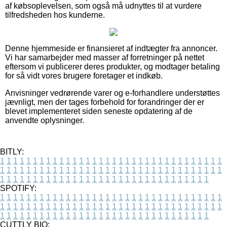
af købsoplevelsen, som også må udnyttes til at vurdere
tilfredsheden hos kunderne.
Denne hjemmeside er finansieret af indtægter fra annoncer.
Vi har samarbejder med masser af forretninger på nettet
eftersom vi publicerer deres produkter, og modtager betaling
for så vidt vores brugere foretager et indkøb.
Anvisninger vedrørende varer og e-forhandlere understøttes
jævnligt, men der tages forbehold for forandringer der er
blevet implementeret siden seneste opdatering af de
anvendte oplysninger.
BITLY:
1
1
1
1
1
1
1
1
1
1
1
1
1
1
1
1
1
1
1
1
1
1
1
1
1
1
1
1
1
1
1
1
1
1
1
1
1
1
1
1
1
1
1
1
1
1
1
1
1
1
1
1
1
1
1
1
1
1
1
1
1
1
1
1
1
1
1
1
1
1
1
1
1
1
1
1
1
1
1
1
1
1
1
1
1
1
1
1
1
1
1
1
1
1
1
1
1
1
1
1
SPOTIFY:
1
1
1
1
1
1
1
1
1
1
1
1
1
1
1
1
1
1
1
1
1
1
1
1
1
1
1
1
1
1
1
1
1
1
1
1
1
1
1
1
1
1
1
1
1
1
1
1
1
1
1
1
1
1
1
1
1
1
1
1
1
1
1
1
1
1
1
1
1
1
1
1
1
1
1
1
1
1
1
1
1
1
1
1
1
1
1
1
1
1
1
1
1
1
1
1
1
1
1
1
CUTTLY BIO: