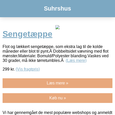
Suhrshus
Sengetæppe
Flot og lækkert sengetæppe, som ekstra lag til de kolde
måneder eller blot til pynt.Â Dobbeltsidet vævning med flot
mønster.Materiale: Bomuld/Polyester blanding.Vaskes ved
30 grader, må ikke tørretumbles.Â
(Læs mere)
299
kr.
(Vis fragtpris)
Læs mere »
Køb nu »
Vi har gennemgået de mest populære webshops og anmeldt