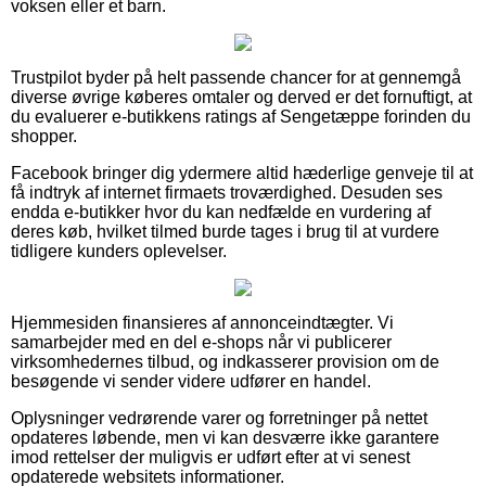
voksen eller et barn.
Trustpilot byder på helt passende chancer for at gennemgå
diverse øvrige køberes omtaler og derved er det fornuftigt, at
du evaluerer e-butikkens ratings af Sengetæppe forinden du
shopper.
Facebook bringer dig ydermere altid hæderlige genveje til at
få indtryk af internet firmaets troværdighed. Desuden ses
endda e-butikker hvor du kan nedfælde en vurdering af
deres køb, hvilket tilmed burde tages i brug til at vurdere
tidligere kunders oplevelser.
Hjemmesiden finansieres af annonceindtægter. Vi
samarbejder med en del e-shops når vi publicerer
virksomhedernes tilbud, og indkasserer provision om de
besøgende vi sender videre udfører en handel.
Oplysninger vedrørende varer og forretninger på nettet
opdateres løbende, men vi kan desværre ikke garantere
imod rettelser der muligvis er udført efter at vi senest
opdaterede websitets informationer.