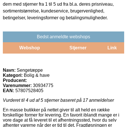
dem med stjerner fra 1 til 5 ud fra bl.a. deres prisniveau,
sortimentstørrelse, kundeservice, brugervenlighed,
betingelser, leveringsformer og betalingsmuligheder.
Bedst anmeldte webshops
Webshop
Stjerner
Link
Navn:
Sengetæppe
Kategori:
Bolig & have
Producent:
Varenummer:
30934775
EAN:
57807528405
Vurderet til
4
ud af 5 stjerner baseret på
17
anmeldelser
En masse butikker på nettet giver til alt held en række
forskellige former for levering. En favorit iblandt mange er i
vore dage at få leveret til et afhentningssted, hvor du selv
afhenter varerne når der er tid til det. Fragtløsningen er