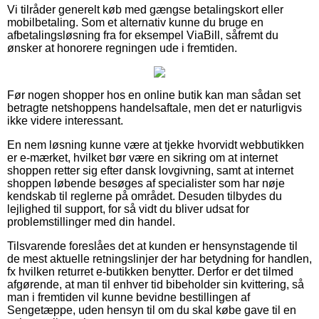
Vi tilråder generelt køb med gængse betalingskort eller
mobilbetaling. Som et alternativ kunne du bruge en
afbetalingsløsning fra for eksempel ViaBill, såfremt du
ønsker at honorere regningen ude i fremtiden.
Før nogen shopper hos en online butik kan man sådan set
betragte netshoppens handelsaftale, men det er naturligvis
ikke videre interessant.
En nem løsning kunne være at tjekke hvorvidt webbutikken
er e-mærket, hvilket bør være en sikring om at internet
shoppen retter sig efter dansk lovgivning, samt at internet
shoppen løbende besøges af specialister som har nøje
kendskab til reglerne på området. Desuden tilbydes du
lejlighed til support, for så vidt du bliver udsat for
problemstillinger med din handel.
Tilsvarende foreslåes det at kunden er hensynstagende til
de mest aktuelle retningslinjer der har betydning for handlen,
fx hvilken returret e-butikken benytter. Derfor er det tilmed
afgørende, at man til enhver tid bibeholder sin kvittering, så
man i fremtiden vil kunne bevidne bestillingen af
Sengetæppe, uden hensyn til om du skal købe gave til en