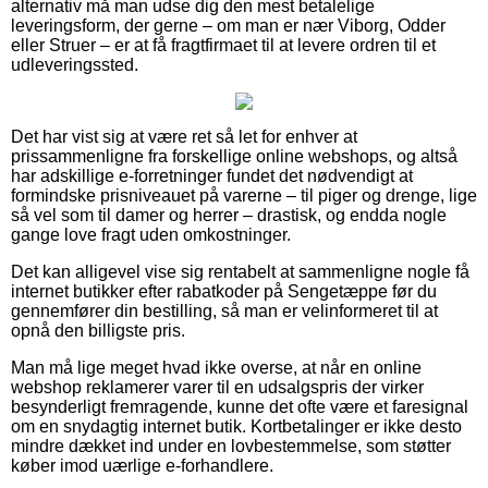
alternativ må man udse dig den mest betalelige
leveringsform, der gerne – om man er nær Viborg, Odder
eller Struer – er at få fragtfirmaet til at levere ordren til et
udleveringssted.
Det har vist sig at være ret så let for enhver at
prissammenligne fra forskellige online webshops, og altså
har adskillige e-forretninger fundet det nødvendigt at
formindske prisniveauet på varerne – til piger og drenge, lige
så vel som til damer og herrer – drastisk, og endda nogle
gange love fragt uden omkostninger.
Det kan alligevel vise sig rentabelt at sammenligne nogle få
internet butikker efter rabatkoder på Sengetæppe før du
gennemfører din bestilling, så man er velinformeret til at
opnå den billigste pris.
Man må lige meget hvad ikke overse, at når en online
webshop reklamerer varer til en udsalgspris der virker
besynderligt fremragende, kunne det ofte være et faresignal
om en snydagtig internet butik. Kortbetalinger er ikke desto
mindre dækket ind under en lovbestemmelse, som støtter
køber imod uærlige e-forhandlere.