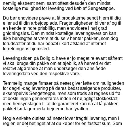
nemlig ekstremt nem, samt oftest desuden den mindst
kostelige mulighed for levering ved køb af Sengetæppe.
Du bør endvidere prøve at få produkterne sendt hjem til dig
eller ud til din arbejdsplads. Fragtmuligheden bliver af og til
en kende mindre prisbillig, men endvidere i høj grad
gnidningsløs. Den mindst kostelige leveringsversion kan
ikke benægtes at være at du selv henter pakken, som dog
forudsætter at du har bopæl i kort afstand af internet
forretningens hjemsted.
Leveringstiden på Bolig & have er jo meget relevant såfremt
vi skal bruge din pakke om et øjeblik, så herved er det
relativt afgørende at man undersøger den anslåede
leveringsdato ved den respektive vare.
Temmelig mange firmaer på nettet giver løfte om muligheden
for dag-til-dag levering på deres bedst sælgende produkter,
eksempelvis Sengetæppe, men som trods alt regnes ud fra
at bestillingen gennemføres inden et nøjagtigt klokkeslæt,
med hensynstagen til at de garanteret kan nå at få pakken
pakket før lagermedarbejderne har fyraften.
Nogle enkelte outlets på nettet lover fragtfri levering, men i
reglen er det betinget af at du køber for en fastsat sum. Som