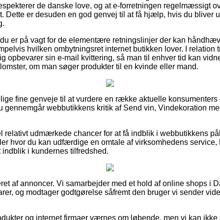
respekterer de danske love, og at e-forretningen regelmæssigt ov
. Dette er desuden en god genvej til at få hjælp, hvis du bliver 
g.
at du er på vagt for de elementære retningslinjer der kan håndhæ
elvis hvilken ombytningsret internet butikken lover. I relation t
ig opbevarer sin e-mail kvittering, så man til enhver tid kan vid
lomster, om man søger produkter til en kvinde eller mand.
llige fine genveje til at vurdere en række aktuelle konsumenter
t du gennemgår webbutikkens kritik af Send vin, Vindekoration m
l relativt udmærkede chancer for at få indblik i webbutikkens p
er hvor du kan udfærdige en omtale af virksomhedens service, h
et indblik i kundernes tilfredshed.
eret af annoncer. Vi samarbejder med et hold af online shops i D
arer, og modtager godtgørelse såfremt den bruger vi sender vid
ukter og internet firmaer værnes om løbende, men vi kan ikke 