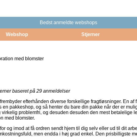
Bedst anmeldte webshops
Webshop
Stjerner
ration med blomster
jerner baseret på
29
anmeldelser
rembyder efterhånden diverse forskellige fragtløsninger. En af fa
os en pakkeshop, og så henter du bare din pakke når der er mulig
 virkelig problemfri, og desuden desuden den mest betalelige 
on med blomster.
r og imod at få ordren sendt hjem til dig selv eller ud til dit ar
kostningsfuld, men endda i høj grad enkel. Den prisbilligste met