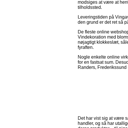
modsiges at være at hent
tilholdssted.
Leveringstiden på Vingave
den grund er det ret så p
De fleste online webshop
Vindekoration med blomst
nøjagtigt klokkeslæt, så
fyraften.
Nogle enkelte online virk
for en fastsat sum. Desud
Randers, Frederikssund ell
Det har vist sig at være
handler, og så har utalli