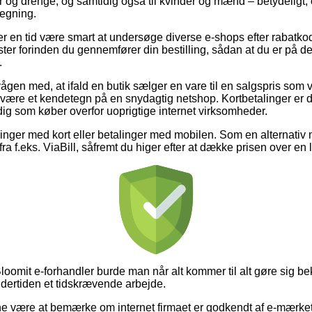
ger og drenge, og samtidig også til kvinder og mænd – betydelig
regning.
ver en tid være smart at undersøge diverse e-shops efter rabatko
er forinden du gennemfører din bestilling, sådan at du er på de
.
gen med, at ifald en butik sælger en vare til en salgspris som vi
ære et kendetegn på en snydagtig netshop. Kortbetalinger er 
ig som køber overfor uoprigtige internet virksomheder.
illinger med kort eller betalinger med mobilen. Som en alternati
fra f.eks. ViaBill, såfremt du higer efter at dække prisen over e
oomit e-forhandler burde man når alt kommer til alt gøre sig b
ndertiden et tidskrævende arbejde.
 være at bemærke om internet firmaet er godkendt af e-mærket,