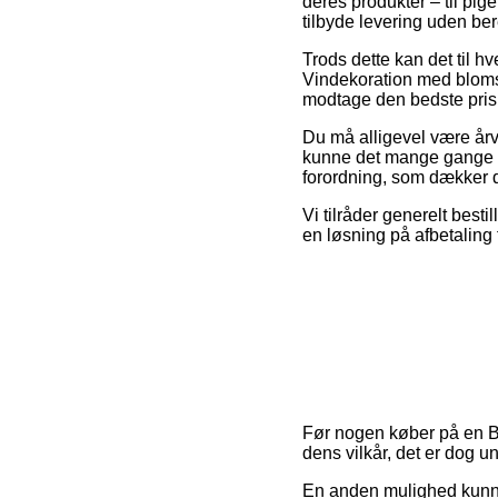
deres produkter – til pi
tilbyde levering uden be
Trods dette kan det til h
Vindekoration med blomst
modtage den bedste pris
Du må alligevel være årvå
kunne det mange gange v
forordning, som dækker d
Vi tilråder generelt best
en løsning på afbetaling 
Før nogen køber på en Bl
dens vilkår, det er dog u
En anden mulighed kunne