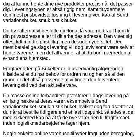
dig at kunne hente dine nye produkter præcis når det passer
dig. Leveringstypen er altså rigtig nem, samt tit ydermere
den mest prisbevidste løsning til levering ved køb af Send
variationsbuket, smuk rustik buket.
Du bør alternativt beslutte dig for at få varerne bragt hjem til
din privatadresse eller til dit arbejdes adresse. Den viser sig
oftest lidt mindre prisbillig, men desuden yderst let. Den
mest betalelige slags levering vil dog utvivlsomt være selv at
hente varerne, men det afhænger af at du bor i nærheden af
e-handlens hjemsted.
Fragtperioden på Buketter er jo usædvanlig afgørende i
tilfælde af at du har behov for ordren nu og her, så af den
grund er det altså passende at vi finder den forventede
leveringstid ved den aktuelle vare.
En masse online forhandlere præsterer 1 dags levering på
en lang række af deres varer, eksempelvis Send
variationsbuket, smuk rustik buket, hvilket dog forudsætter at
du når at bestille tidligere end et fast tidspunkt, således at de
med sikkerhed kan nå at få de nye varer hen til fragtfirmaet
inden logistikmedarbejderne tager hjem.
Nogle enkelte online varehuse tilbyder fragt uden beregning,