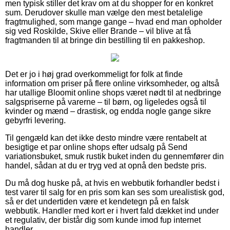
men typisk stiller det krav om at du shopper for en konkret
sum. Derudover skulle man vælge den mest betalelige
fragtmulighed, som mange gange – hvad end man opholder
sig ved Roskilde, Skive eller Brande – vil blive at få
fragtmanden til at bringe din bestilling til en pakkeshop.
Det er jo i høj grad overkommeligt for folk at finde
information om priser på flere online virksomheder, og altså
har utallige Bloomit online shops været nødt til at nedbringe
salgspriserne på varerne – til børn, og ligeledes også til
kvinder og mænd – drastisk, og endda nogle gange sikre
gebyrfri levering.
Til gengæld kan det ikke desto mindre være rentabelt at
besigtige et par online shops efter udsalg på Send
variationsbuket, smuk rustik buket inden du gennemfører din
handel, sådan at du er tryg ved at opnå den bedste pris.
Du må dog huske på, at hvis en webbutik forhandler bedst i
test varer til salg for en pris som kan ses som urealistisk god,
så er det undertiden være et kendetegn på en falsk
webbutik. Handler med kort er i hvert fald dækket ind under
et regulativ, der bistår dig som kunde imod fup internet
handler.