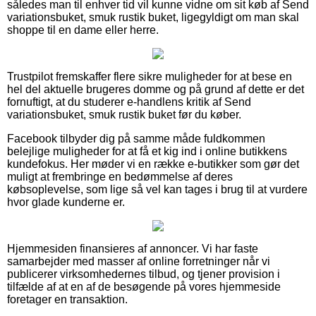
således man til enhver tid vil kunne vidne om sit køb af Send
variationsbuket, smuk rustik buket, ligegyldigt om man skal
shoppe til en dame eller herre.
Trustpilot fremskaffer flere sikre muligheder for at bese en
hel del aktuelle brugeres domme og på grund af dette er det
fornuftigt, at du studerer e-handlens kritik af Send
variationsbuket, smuk rustik buket før du køber.
Facebook tilbyder dig på samme måde fuldkommen
belejlige muligheder for at få et kig ind i online butikkens
kundefokus. Her møder vi en række e-butikker som gør det
muligt at frembringe en bedømmelse af deres
købsoplevelse, som lige så vel kan tages i brug til at vurdere
hvor glade kunderne er.
Hjemmesiden finansieres af annoncer. Vi har faste
samarbejder med masser af online forretninger når vi
publicerer virksomhedernes tilbud, og tjener provision i
tilfælde af at en af de besøgende på vores hjemmeside
foretager en transaktion.