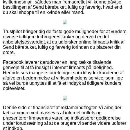
kvitteringsmail, således man fremadrettet vil kunne påvise
bestillingen af Send bårebuket, luftig og farverig, hvad end
du skal shoppe til en kvinde eller mand.
Trustpilot bringer dig de facto gode muligheder for at vurdere
diverse tidligere forbrugeres tanker og derved er det
anbefalelsesværdigt, at du udforsker online firmaets kritik af
Send bårebuket, luftig og farverig forinden du placerer din
ordre.
Facebook leverer derudover en lang række tiltalende
genveje til at få indsigt i internet firmaets pålidelighed.
Herinde ses mange e-forretninger som tilbyder kunderne at
afgive en bedømmelse af virksomhedens service, som lige
så vel burde udnyttes til at få et indtryk af tidligere kunders
oplevelser.
Denne side er finansieret af reklameindtægter. Vi arbejder
tæt sammen med massevis af internet outlets og
præsenterer firmaernes varer, og indkasserer godtgørelse
under forudsætning af at de brugere vi sender videre udfører
et indkøb.