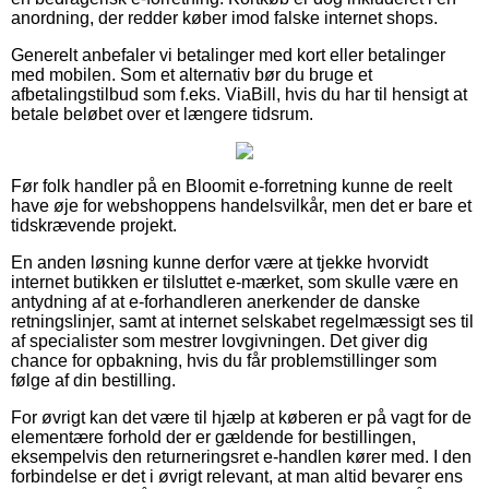
anordning, der redder køber imod falske internet shops.
Generelt anbefaler vi betalinger med kort eller betalinger
med mobilen. Som et alternativ bør du bruge et
afbetalingstilbud som f.eks. ViaBill, hvis du har til hensigt at
betale beløbet over et længere tidsrum.
Før folk handler på en Bloomit e-forretning kunne de reelt
have øje for webshoppens handelsvilkår, men det er bare et
tidskrævende projekt.
En anden løsning kunne derfor være at tjekke hvorvidt
internet butikken er tilsluttet e-mærket, som skulle være en
antydning af at e-forhandleren anerkender de danske
retningslinjer, samt at internet selskabet regelmæssigt ses til
af specialister som mestrer lovgivningen. Det giver dig
chance for opbakning, hvis du får problemstillinger som
følge af din bestilling.
For øvrigt kan det være til hjælp at køberen er på vagt for de
elementære forhold der er gældende for bestillingen,
eksempelvis den returneringsret e-handlen kører med. I den
forbindelse er det i øvrigt relevant, at man altid bevarer ens