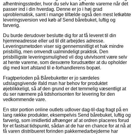
afhentningssteder, hvor du selv kan afhente varerne når det
passer ind i din hverdag. Denne er jo i høj grad
uproblematisk, samt i mange tilfælde også den mest letkøbte
leveringsversion ved køb af Send bårebuket, luftig og
farverig.
Du burde derudover beslutte dig for at få leveret til din
hjemmeadresse eller ud til dit arbejdes adresse.
Leveringsmetoden viser sig gennemsnitligt et hak mindre
prisbillig, men omvendt ualmindeligt praktisk. Den
prisbilligste leveringsmulighed vil dog utvivlsomt være selv
at hente varerne, som desværre forudsætter at du opholder
dig med kort afstand til e-forhandlerens bopæl.
Fragtperioden på Bårebuketter er jo særdeles
udslagsgivende ifald man har behov for produktet
øjeblikkeligt, så af den grund er det temmelig væsentligt at
du ser nærmere på tidshorisonten for levering for den
vedkommende vare.
En stor portion online outlets udlover dag-til-dag fragt på en
lang række produkter, eksempelvis Send bårebuket, luftig og
farverig, som imidlertid afhænger af at ordren placeres forud
for et fastsat tidspunkt, sådan at de har en chance for at nå at
få varen distribueret forinden pakkemedarbejderne har