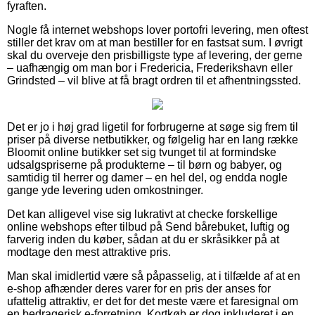
fyraften.
Nogle få internet webshops lover portofri levering, men oftest
stiller det krav om at man bestiller for en fastsat sum. I øvrigt
skal du overveje den prisbilligste type af levering, der gerne
– uafhængig om man bor i Fredericia, Frederikshavn eller
Grindsted – vil blive at få bragt ordren til et afhentningssted.
Det er jo i høj grad ligetil for forbrugerne at søge sig frem til
priser på diverse netbutikker, og følgelig har en lang række
Bloomit online butikker set sig tvunget til at formindske
udsalgspriserne på produkterne – til børn og babyer, og
samtidig til herrer og damer – en hel del, og endda nogle
gange yde levering uden omkostninger.
Det kan alligevel vise sig lukrativt at checke forskellige
online webshops efter tilbud på Send bårebuket, luftig og
farverig inden du køber, sådan at du er skråsikker på at
modtage den mest attraktive pris.
Man skal imidlertid være så påpasselig, at i tilfælde af at en
e-shop afhænder deres varer for en pris der anses for
ufattelig attraktiv, er det for det meste være et faresignal om
en bedragerisk e-forretning. Kortkøb er dog inkluderet i en