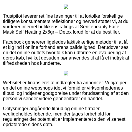
Trustpilot leverer ret fine løsninger til at fortolke forskellige
tidligere konsumenters reflektioner og herved støtter vi, at du
vurderer internet butikkens ratings af Sencebeauty Face
Mask Self Heating 2x6gr – Detox forud for at du bestiller.
Facebook genererer ligeledes faktisk ærlige metoder til at få
et kig ind i online forhandlerens pålidelighed. Derudover ses
en del online outlets hvor folk kan udforme en evaluering af
deres køb, hvilket desuden bør anvendes til at få et indtryk af
tilfredsheden hos kunderne.
Websitet er finansieret af indtægter fra annoncer. Vi hjælper
en del online webshops idet vi formidler virksomhedernes
tilbud, og indtjener godtgørelse under forudsætning af at den
person vi sender videre gennemfører en handel.
Oplysninger angående tilbud og online firmaer
vedligeholdes løbende, men der tages forbehold for
reguleringer der potentielt er implementeret siden vi senest
opdaterede sidens data.