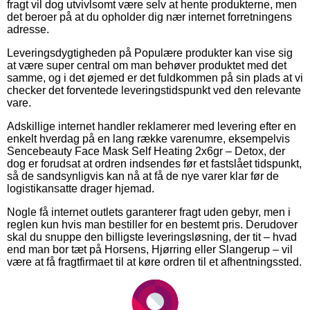
fragt vil dog utvivlsomt være selv at hente produkterne, men
det beroer på at du opholder dig nær internet forretningens
adresse.
Leveringsdygtigheden på Populære produkter kan vise sig
at være super central om man behøver produktet med det
samme, og i det øjemed er det fuldkommen på sin plads at vi
checker det forventede leveringstidspunkt ved den relevante
vare.
Adskillige internet handler reklamerer med levering efter en
enkelt hverdag på en lang række varenumre, eksempelvis
Sencebeauty Face Mask Self Heating 2x6gr – Detox, der
dog er forudsat at ordren indsendes før et fastslået tidspunkt,
så de sandsynligvis kan nå at få de nye varer klar før de
logistikansatte drager hjemad.
Nogle få internet outlets garanterer fragt uden gebyr, men i
reglen kun hvis man bestiller for en bestemt pris. Derudover
skal du snuppe den billigste leveringsløsning, der tit – hvad
end man bor tæt på Horsens, Hjørring eller Slangerup – vil
være at få fragtfirmaet til at køre ordren til et afhentningssted.