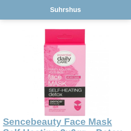
Suhrshus
Sencebeauty Face Mask