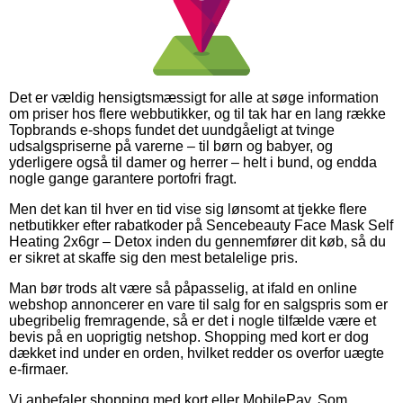
Det er vældig hensigtsmæssigt for alle at søge information
om priser hos flere webbutikker, og til tak har en lang række
Topbrands e-shops fundet det uundgåeligt at tvinge
udsalgspriserne på varerne – til børn og babyer, og
yderligere også til damer og herrer – helt i bund, og endda
nogle gange garantere portofri fragt.
Men det kan til hver en tid vise sig lønsomt at tjekke flere
netbutikker efter rabatkoder på Sencebeauty Face Mask Self
Heating 2x6gr – Detox inden du gennemfører dit køb, så du
er sikret at skaffe sig den mest betalelige pris.
Man bør trods alt være så påpasselig, at ifald en online
webshop annoncerer en vare til salg for en salgspris som er
ubegribelig fremragende, så er det i nogle tilfælde være et
bevis på en uoprigtig netshop. Shopping med kort er dog
dækket ind under en orden, hvilket redder os overfor uægte
e-firmaer.
Vi anbefaler shopping med kort eller MobilePay. Som