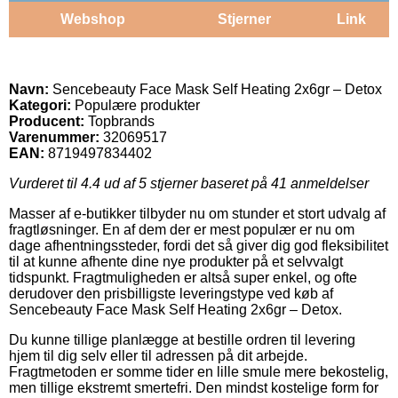
Webshop
Stjerner
Link
Navn:
Sencebeauty Face Mask Self Heating 2x6gr – Detox
Kategori:
Populære produkter
Producent:
Topbrands
Varenummer:
32069517
EAN:
8719497834402
Vurderet til
4.4
ud af 5 stjerner baseret på
41
anmeldelser
Masser af e-butikker tilbyder nu om stunder et stort udvalg af
fragtløsninger. En af dem der er mest populær er nu om
dage afhentningssteder, fordi det så giver dig god fleksibilitet
til at kunne afhente dine nye produkter på et selvvalgt
tidspunkt. Fragtmuligheden er altså super enkel, og ofte
derudover den prisbilligste leveringstype ved køb af
Sencebeauty Face Mask Self Heating 2x6gr – Detox.
Du kunne tillige planlægge at bestille ordren til levering
hjem til dig selv eller til adressen på dit arbejde.
Fragtmetoden er somme tider en lille smule mere bekostelig,
men tillige ekstremt smertefri. Den mindst kostelige form for