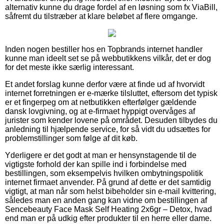
alternativ kunne du drage fordel af en løsning som fx ViaBill,
såfremt du tilstræber at klare beløbet af flere omgange.
Inden nogen bestiller hos en Topbrands internet handler
kunne man ideelt set se på webbutikkens vilkår, det er dog
for det meste ikke særlig interessant.
Et andet forslag kunne derfor være at finde ud af hvorvidt
internet forretningen er e-mærke tilsluttet, eftersom det typisk
er et fingerpeg om at netbutikken efterfølger gældende
dansk lovgivning, og at e-firmaet hyppigt overvåges af
jurister som kender lovene på området. Desuden tilbydes du
anledning til hjælpende service, for så vidt du udsættes for
problemstillinger som følge af dit køb.
Yderligere er det godt at man er hensynstagende til de
vigtigste forhold der kan spille ind i forbindelse med
bestillingen, som eksempelvis hvilken ombytningspolitik
internet firmaet anvender. På grund af dette er det samtidig
vigtigt, at man når som helst bibeholder sin e-mail kvittering,
således man en anden gang kan vidne om bestillingen af
Sencebeauty Face Mask Self Heating 2x6gr – Detox, hvad
end man er på udkig efter produkter til en herre eller dame.