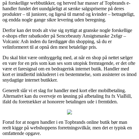
på forskellige webbutikker, og herved har masser af Topbrands e-
handler fundet det uundgåeligt at sænke salgspriserne på deres
produkter – til juniorer, og ligeså til mænd og kvinder – betragteligt,
og endda nogle gange sikre levering uden beregning.
Derfor kan det trods alt vise sig nyttigt at granske nogle forskellige
e-shops efter rabatkoder på Sencebeauty Ansigtsmaske 2x6gr –
Volcanic Ash inden du færdiggør din shopping, så du er
velinformeret til at opnå den mest betalelige pris.
Du skal blot være omhyggelig med, at når en shop på nettet sælger
en vare for en pris som kan ses som utopisk fremragende, er det ofte
være et faresignal om en bedragerisk internet butik. Handler med
kort er imidlertid inkluderet i en bestemmelse, som assisterer os imod
snydagtige internet butikker.
Generelt slår vi et slag for handler med kort eller mobilbetaling.
Alternativt kan du overveje en løsning på afbetaling fra fx ViaBill,
ifald du foretrækker at honorere betalingen ude i fremtiden.
Forud for at nogen handler i en Topbrands online butik bør man
reelt kigge på webshoppens forretningsvilkår, men det er typisk en
omfattende opgave.