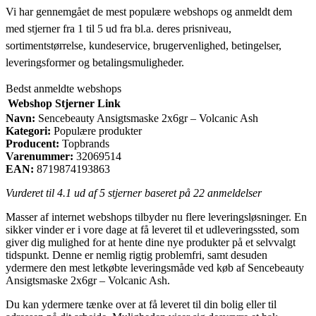
Vi har gennemgået de mest populære webshops og anmeldt dem
med stjerner fra 1 til 5 ud fra bl.a. deres prisniveau,
sortimentstørrelse, kundeservice, brugervenlighed, betingelser,
leveringsformer og betalingsmuligheder.
Bedst anmeldte webshops
Webshop
Stjerner
Link
Navn:
Sencebeauty Ansigtsmaske 2x6gr – Volcanic Ash
Kategori:
Populære produkter
Producent:
Topbrands
Varenummer:
32069514
EAN:
8719874193863
Vurderet til
4.1
ud af 5 stjerner baseret på
22
anmeldelser
Masser af internet webshops tilbyder nu flere leveringsløsninger. En
sikker vinder er i vore dage at få leveret til et udleveringssted, som
giver dig mulighed for at hente dine nye produkter på et selvvalgt
tidspunkt. Denne er nemlig rigtig problemfri, samt desuden
ydermere den mest letkøbte leveringsmåde ved køb af Sencebeauty
Ansigtsmaske 2x6gr – Volcanic Ash.
Du kan ydermere tænke over at få leveret til din bolig eller til