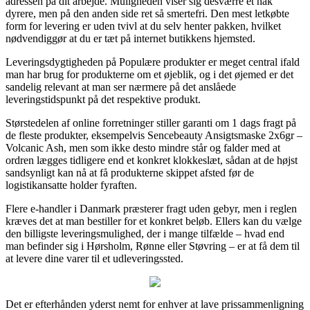
adressen på dit arbejde. Muligheden viser sig desværre et hak
dyrere, men på den anden side ret så smertefri. Den mest letkøbte
form for levering er uden tvivl at du selv henter pakken, hvilket
nødvendiggør at du er tæt på internet butikkens hjemsted.
Leveringsdygtigheden på Populære produkter er meget central ifald
man har brug for produkterne om et øjeblik, og i det øjemed er det
sandelig relevant at man ser nærmere på det anslåede
leveringstidspunkt på det respektive produkt.
Størstedelen af online forretninger stiller garanti om 1 dags fragt på
de fleste produkter, eksempelvis Sencebeauty Ansigtsmaske 2x6gr –
Volcanic Ash, men som ikke desto mindre står og falder med at
ordren lægges tidligere end et konkret klokkeslæt, sådan at de højst
sandsynligt kan nå at få produkterne skippet afsted før de
logistikansatte holder fyraften.
Flere e-handler i Danmark præsterer fragt uden gebyr, men i reglen
kræves det at man bestiller for et konkret beløb. Ellers kan du vælge
den billigste leveringsmulighed, der i mange tilfælde – hvad end
man befinder sig i Hørsholm, Rønne eller Støvring – er at få dem til
at levere dine varer til et udleveringssted.
Det er efterhånden yderst nemt for enhver at lave prissammenligning