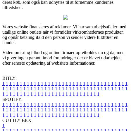
deres køb, som også kan udnyttes til at fornemme kundernes
tilfredshed.
Vores website finansieres af reklamer. Vi har samarbejdsaftaler med
utallige online outlets når vi formidler virksomhedernes produkter,
og opnår betaling ifald den person vi sender videre fuldfører en
handel.
Viden omkring tilbud og online firmaer opretholdes nu og da, men
vi giver ingen garanti imod forandringer der er blevet udarbejdet
efter seneste opdatering af websitets informationer.
BITLY:
1
1
1
1
1
1
1
1
1
1
1
1
1
1
1
1
1
1
1
1
1
1
1
1
1
1
1
1
1
1
1
1
1
1
1
1
1
1
1
1
1
1
1
1
1
1
1
1
1
1
1
1
1
1
1
1
1
1
1
1
1
1
1
1
1
1
1
1
1
1
1
1
1
1
1
1
1
1
1
1
1
1
1
1
1
1
1
1
1
1
1
1
1
1
1
1
1
1
1
1
SPOTIFY:
1
1
1
1
1
1
1
1
1
1
1
1
1
1
1
1
1
1
1
1
1
1
1
1
1
1
1
1
1
1
1
1
1
1
1
1
1
1
1
1
1
1
1
1
1
1
1
1
1
1
1
1
1
1
1
1
1
1
1
1
1
1
1
1
1
1
1
1
1
1
1
1
1
1
1
1
1
1
1
1
1
1
1
1
1
1
1
1
1
1
1
1
1
1
1
1
1
1
1
1
CUTTLY BIO:
1
1
1
1
1
1
1
1
1
1
1
1
1
1
1
1
1
1
1
1
1
1
1
1
1
1
1
1
1
1
1
1
1
1
1
1
1