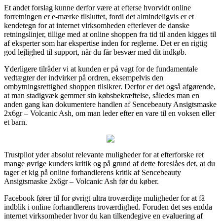
Et andet forslag kunne derfor være at efterse hvorvidt online
forretningen er e-mærke tilsluttet, fordi det almindeligvis er et
kendetegn for at internet virksomheden efterlever de danske
retningslinjer, tillige med at online shoppen fra tid til anden kigges til
af eksperter som har ekspertise inden for reglerne. Det er en rigtig
god lejlighed til support, når du får besvær med dit indkøb.
Yderligere tilråder vi at kunden er på vagt for de fundamentale
vedtægter der indvirker på ordren, eksempelvis den
ombytningsrettighed shoppen tilsikrer. Derfor er det også afgørende,
at man stadigvæk gemmer sin købsbekræftelse, således man en
anden gang kan dokumentere handlen af Sencebeauty Ansigtsmaske
2x6gr – Volcanic Ash, om man leder efter en vare til en voksen eller
et barn.
Trustpilot yder absolut relevante muligheder for at efterforske ret
mange øvrige kunders kritik og på grund af dette foreslåes det, at du
tager et kig på online forhandlerens kritik af Sencebeauty
Ansigtsmaske 2x6gr – Volcanic Ash før du køber.
Facebook fører til for øvrigt ultra troværdige muligheder for at få
indblik i online forhandlerens troværdighed. Foruden det ses endda
internet virksomheder hvor du kan tilkendegive en evaluering af