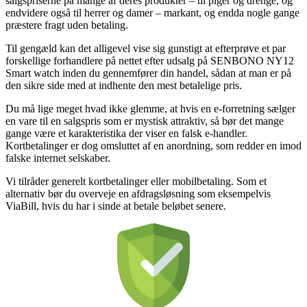
salgspriserne på mange af deres produkter – til piger og drenge, og
endvidere også til herrer og damer – markant, og endda nogle gange
præstere fragt uden betaling.
Til gengæld kan det alligevel vise sig gunstigt at efterprøve et par
forskellige forhandlere på nettet efter udsalg på SENBONO NY12
Smart watch inden du gennemfører din handel, sådan at man er på
den sikre side med at indhente den mest betalelige pris.
Du må lige meget hvad ikke glemme, at hvis en e-forretning sælger
en vare til en salgspris som er mystisk attraktiv, så bør det mange
gange være et karakteristika der viser en falsk e-handler.
Kortbetalinger er dog omsluttet af en anordning, som redder en imod
falske internet selskaber.
Vi tilråder generelt kortbetalinger eller mobilbetaling. Som et
alternativ bør du overveje en afdragsløsning som eksempelvis
ViaBill, hvis du har i sinde at betale beløbet senere.