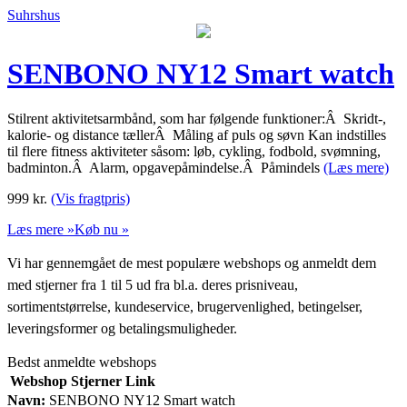
Suhrshus
SENBONO NY12 Smart watch
Stilrent aktivitetsarmbånd, som har følgende funktioner:Â Skridt-,
kalorie- og distance tællerÂ Måling af puls og søvn Kan indstilles
til flere fitness aktiviteter såsom: løb, cykling, fodbold, svømning,
badminton.Â Alarm, opgavepåmindelse.Â Påmindels
(Læs mere)
999
kr.
(Vis fragtpris)
Læs mere »
Køb nu »
Vi har gennemgået de mest populære webshops og anmeldt dem
med stjerner fra 1 til 5 ud fra bl.a. deres prisniveau,
sortimentstørrelse, kundeservice, brugervenlighed, betingelser,
leveringsformer og betalingsmuligheder.
Bedst anmeldte webshops
Webshop
Stjerner
Link
Navn:
SENBONO NY12 Smart watch