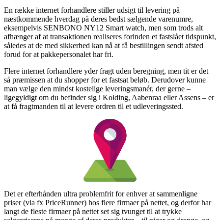
En række internet forhandlere stiller udsigt til levering på
næstkommende hverdag på deres bedst sælgende varenumre,
eksempelvis SENBONO NY12 Smart watch, men som trods alt
afhænger af at transaktionen realiseres forinden et fastslået tidspunkt,
således at de med sikkerhed kan nå at få bestillingen sendt afsted
forud for at pakkepersonalet har fri.
Flere internet forhandlere yder fragt uden beregning, men tit er det
så præmissen at du shopper for et fastsat beløb. Derudover kunne
man vælge den mindst kostelige leveringsmanér, der gerne –
ligegyldigt om du befinder sig i Kolding, Aabenraa eller Assens – er
at få fragtmanden til at levere ordren til et udleveringssted.
Det er efterhånden ultra problemfrit for enhver at sammenligne
priser (via fx PriceRunner) hos flere firmaer på nettet, og derfor har
langt de fleste firmaer på nettet set sig tvunget til at trykke