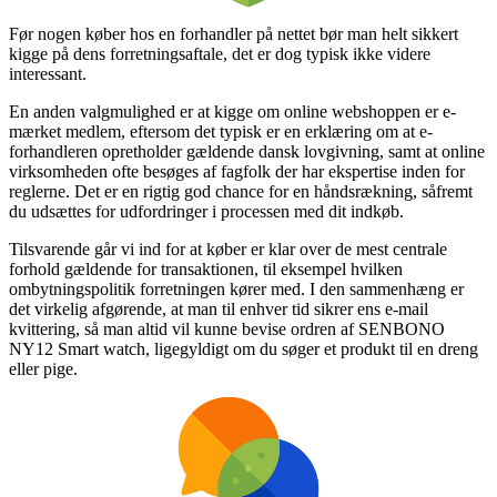
Før nogen køber hos en forhandler på nettet bør man helt sikkert
kigge på dens forretningsaftale, det er dog typisk ikke videre
interessant.
En anden valgmulighed er at kigge om online webshoppen er e-
mærket medlem, eftersom det typisk er en erklæring om at e-
forhandleren opretholder gældende dansk lovgivning, samt at online
virksomheden ofte besøges af fagfolk der har ekspertise inden for
reglerne. Det er en rigtig god chance for en håndsrækning, såfremt
du udsættes for udfordringer i processen med dit indkøb.
Tilsvarende går vi ind for at køber er klar over de mest centrale
forhold gældende for transaktionen, til eksempel hvilken
ombytningspolitik forretningen kører med. I den sammenhæng er
det virkelig afgørende, at man til enhver tid sikrer ens e-mail
kvittering, så man altid vil kunne bevise ordren af SENBONO
NY12 Smart watch, ligegyldigt om du søger et produkt til en dreng
eller pige.