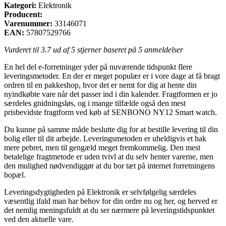
Kategori:
Elektronik
Producent:
Varenummer:
33146071
EAN:
57807529766
Vurderet til
3.7
ud af 5 stjerner baseret på
5
anmeldelser
En hel del e-forretninger yder på nuværende tidspunkt flere
leveringsmetoder. En der er meget populær er i vore dage at få bragt
ordren til en pakkeshop, hvor det er nemt for dig at hente din
nyindkøbte vare når det passer ind i din kalender. Fragtformen er jo
særdeles gnidningsløs, og i mange tilfælde også den mest
prisbevidste fragtform ved køb af SENBONO NY12 Smart watch.
Du kunne på samme måde beslutte dig for at bestille levering til din
bolig eller til dit arbejde. Leveringsmetoden er uheldigvis et hak
mere pebret, men til gengæld meget fremkommelig. Den mest
betalelige fragtmetode er uden tvivl at du selv henter varerne, men
den mulighed nødvendiggør at du bor tæt på internet forretningens
bopæl.
Leveringsdygtigheden på Elektronik er selvfølgelig særdeles
væsentlig ifald man har behov for din ordre nu og her, og herved er
det nemlig meningsfuldt at du ser nærmere på leveringstidspunktet
ved den aktuelle vare.