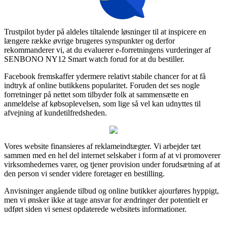
Trustpilot byder på aldeles tiltalende løsninger til at inspicere en
længere række øvrige brugeres synspunkter og derfor
rekommanderer vi, at du evaluerer e-forretningens vurderinger af
SENBONO NY12 Smart watch forud for at du bestiller.
Facebook fremskaffer ydermere relativt stabile chancer for at få
indtryk af online butikkens popularitet. Foruden det ses nogle
forretninger på nettet som tilbyder folk at sammensætte en
anmeldelse af købsoplevelsen, som lige så vel kan udnyttes til
afvejning af kundetilfredsheden.
Vores website finansieres af reklameindtægter. Vi arbejder tæt
sammen med en hel del internet selskaber i form af at vi promoverer
virksomhedernes varer, og tjener provision under forudsætning af at
den person vi sender videre foretager en bestilling.
Anvisninger angående tilbud og online butikker ajourføres hyppigt,
men vi ønsker ikke at tage ansvar for ændringer der potentielt er
udført siden vi senest opdaterede websitets informationer.