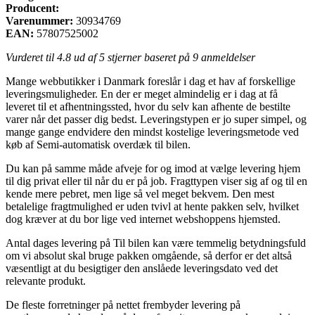
Producent:
Varenummer:
30934769
EAN:
57807525002
Vurderet til
4.8
ud af 5 stjerner baseret på
9
anmeldelser
Mange webbutikker i Danmark foreslår i dag et hav af forskellige
leveringsmuligheder. En der er meget almindelig er i dag at få
leveret til et afhentningssted, hvor du selv kan afhente de bestilte
varer når det passer dig bedst. Leveringstypen er jo super simpel, og
mange gange endvidere den mindst kostelige leveringsmetode ved
køb af Semi-automatisk overdæk til bilen.
Du kan på samme måde afveje for og imod at vælge levering hjem
til dig privat eller til når du er på job. Fragttypen viser sig af og til en
kende mere pebret, men lige så vel meget bekvem. Den mest
betalelige fragtmulighed er uden tvivl at hente pakken selv, hvilket
dog kræver at du bor lige ved internet webshoppens hjemsted.
Antal dages levering på Til bilen kan være temmelig betydningsfuld
om vi absolut skal bruge pakken omgående, så derfor er det altså
væsentligt at du besigtiger den anslåede leveringsdato ved det
relevante produkt.
De fleste forretninger på nettet frembyder levering på