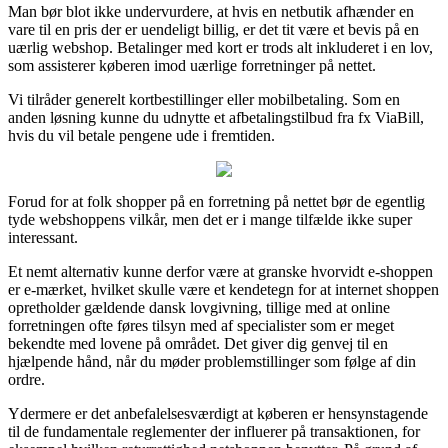
Man bør blot ikke undervurdere, at hvis en netbutik afhænder en
vare til en pris der er uendeligt billig, er det tit være et bevis på en
uærlig webshop. Betalinger med kort er trods alt inkluderet i en lov,
som assisterer køberen imod uærlige forretninger på nettet.
Vi tilråder generelt kortbestillinger eller mobilbetaling. Som en
anden løsning kunne du udnytte et afbetalingstilbud fra fx ViaBill,
hvis du vil betale pengene ude i fremtiden.
Forud for at folk shopper på en forretning på nettet bør de egentlig
tyde webshoppens vilkår, men det er i mange tilfælde ikke super
interessant.
Et nemt alternativ kunne derfor være at granske hvorvidt e-shoppen
er e-mærket, hvilket skulle være et kendetegn for at internet shoppen
opretholder gældende dansk lovgivning, tillige med at online
forretningen ofte føres tilsyn med af specialister som er meget
bekendte med lovene på området. Det giver dig genvej til en
hjælpende hånd, når du møder problemstillinger som følge af din
ordre.
Ydermere er det anbefalelsesværdigt at køberen er hensynstagende
til de fundamentale reglementer der influerer på transaktionen, for