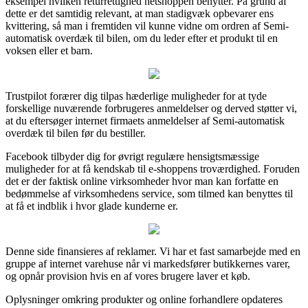
eksempel hvilken returrettighed netshoppen benytter. På grund af
dette er det samtidig relevant, at man stadigvæk opbevarer ens
kvittering, så man i fremtiden vil kunne vidne om ordren af Semi-
automatisk overdæk til bilen, om du leder efter et produkt til en
voksen eller et barn.
Trustpilot forærer dig tilpas hæderlige muligheder for at tyde
forskellige nuværende forbrugeres anmeldelser og derved støtter vi,
at du eftersøger internet firmaets anmeldelser af Semi-automatisk
overdæk til bilen før du bestiller.
Facebook tilbyder dig for øvrigt regulære hensigtsmæssige
muligheder for at få kendskab til e-shoppens troværdighed. Foruden
det er der faktisk online virksomheder hvor man kan forfatte en
bedømmelse af virksomhedens service, som tilmed kan benyttes til
at få et indblik i hvor glade kunderne er.
Denne side finansieres af reklamer. Vi har et fast samarbejde med en
gruppe af internet varehuse når vi markedsfører butikkernes varer,
og opnår provision hvis en af vores brugere laver et køb.
Oplysninger omkring produkter og online forhandlere opdateres