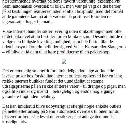
næstkommende hverdag på deres favorit varenumre, eksempelvis
Semi-automatisk overdæk til bilen, men vær på vagt da det beroer
på at bestillingen realiseres inden et aftalt tidspunkt, med det formål
at de garanteret kan nå at få varerne på posthuset forinden de
lageransatte drager hjemad.
Visse internet handler sikrer levering uden omkostninger, men ofte
er det påkrævet at du bestiller for en konkret sum. Desuden burde du
vælge den billigste leveringsmulighed, som i de fleste tilfælde –
uden hensyn til om du befinder sig ved Vejle, Korsør eller Slangerup
– vil blive at få dem til at køre produkterne til en pakkeshop.
Det er temmelig smertefrit for almindelige dødelige at finde de
laveste priser hos forskellige internet outlets, og herved har en lang
række internet butikker fundet det uundgåeligt at stampe
udsalgspriserne på en række af deres varer – til drenge og piger, men
også til kvinder og mænd – betragteligt, og endda nogle gange
garantere fragt uden betaling.
Det kan imidlertid blive udbytterigt at eftergå nogle enkelte outlets
på nettet efter udsalg på Semi-automatisk overdæk til bilen før du
placerer ordren, således at du er sikker på at antage den mindst
kostelige pris.