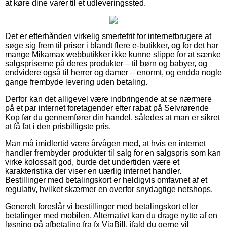
at køre dine varer til et udleveringssted.
Det er efterhånden virkelig smertefrit for internetbrugere at
søge sig frem til priser i blandt flere e-butikker, og for det har
mange Mikamax webbutikker ikke kunne slippe for at sænke
salgspriserne på deres produkter – til børn og babyer, og
endvidere også til herrer og damer – enormt, og endda nogle
gange frembyde levering uden betaling.
Derfor kan det alligevel være indbringende at se nærmere
på et par internet foretagender efter rabat på Selvrørende
Kop før du gennemfører din handel, således at man er sikret
at få fat i den prisbilligste pris.
Man må imidlertid være årvågen med, at hvis en internet
handler frembyder produkter til salg for en salgspris som kan
virke kolossalt god, burde det undertiden være et
karakteristika der viser en uærlig internet handler.
Bestillinger med betalingskort er heldigvis omfavnet af et
regulativ, hvilket skærmer en overfor snydagtige netshops.
Generelt foreslår vi bestillinger med betalingskort eller
betalinger med mobilen. Alternativt kan du drage nytte af en
løsning på afbetaling fra fx ViaBill, ifald du gerne vil