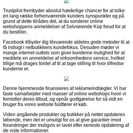
Trustpilot frembyder absolut hæderlige chancer for at tolke
en lang række forhenværende kunders synspunkter og på
grund af dette tilrådes det, at du sonderer online
webshoppens anmeldelser af Selvrørende Kop forud for at
du bestiller.
Facebook tilbyder dig tilsvarende aldeles gode metoder til at
få indsigt i netbutikkens kundefokus. Desuden møder vi
mange internet outlets som giver kunderne mulighed for at
meddele en anmeldelse af virksomhedens service, hvilket
tillige må drages fordel af til at tage stilling til hvor tilfredse
kunderne er.
Denne hjemmeside finansieres af reklameindtægter. Vi har
faste samarbejder med masser af online webshops hvori vi
formidler deres tilbud, og opnår godtgørelse for så vidt en
bruger fra vores website fuldfører et køb.
Viden angående produkter og butikker på nettet opdateres
løbende, men det er umuligt for os at give garantier imod
forandringer der muligvis er lavet efter seneste opdatering af
de viste informationer.