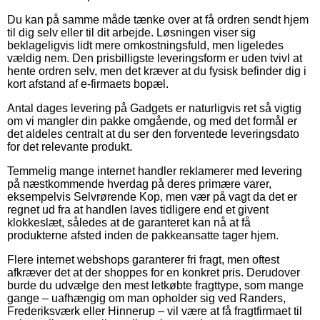
Du kan på samme måde tænke over at få ordren sendt hjem
til dig selv eller til dit arbejde. Løsningen viser sig
beklageligvis lidt mere omkostningsfuld, men ligeledes
vældig nem. Den prisbilligste leveringsform er uden tvivl at
hente ordren selv, men det kræver at du fysisk befinder dig i
kort afstand af e-firmaets bopæl.
Antal dages levering på Gadgets er naturligvis ret så vigtig
om vi mangler din pakke omgående, og med det formål er
det aldeles centralt at du ser den forventede leveringsdato
for det relevante produkt.
Temmelig mange internet handler reklamerer med levering
på næstkommende hverdag på deres primære varer,
eksempelvis Selvrørende Kop, men vær på vagt da det er
regnet ud fra at handlen laves tidligere end et givent
klokkeslæt, således at de garanteret kan nå at få
produkterne afsted inden de pakkeansatte tager hjem.
Flere internet webshops garanterer fri fragt, men oftest
afkræver det at der shoppes for en konkret pris. Derudover
burde du udvælge den mest letkøbte fragttype, som mange
gange – uafhængig om man opholder sig ved Randers,
Frederiksværk eller Hinnerup – vil være at få fragtfirmaet til