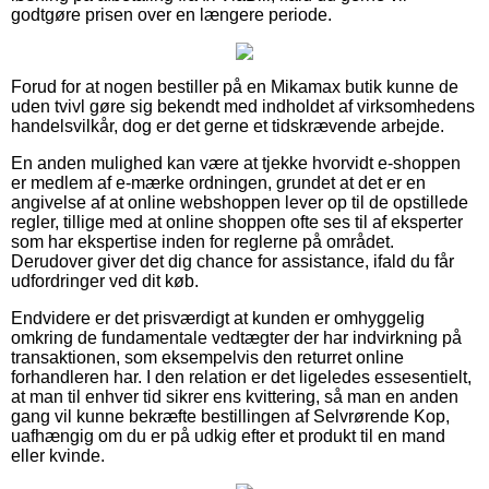
godtgøre prisen over en længere periode.
Forud for at nogen bestiller på en Mikamax butik kunne de
uden tvivl gøre sig bekendt med indholdet af virksomhedens
handelsvilkår, dog er det gerne et tidskrævende arbejde.
En anden mulighed kan være at tjekke hvorvidt e-shoppen
er medlem af e-mærke ordningen, grundet at det er en
angivelse af at online webshoppen lever op til de opstillede
regler, tillige med at online shoppen ofte ses til af eksperter
som har ekspertise inden for reglerne på området.
Derudover giver det dig chance for assistance, ifald du får
udfordringer ved dit køb.
Endvidere er det prisværdigt at kunden er omhyggelig
omkring de fundamentale vedtægter der har indvirkning på
transaktionen, som eksempelvis den returret online
forhandleren har. I den relation er det ligeledes essesentielt,
at man til enhver tid sikrer ens kvittering, så man en anden
gang vil kunne bekræfte bestillingen af Selvrørende Kop,
uafhængig om du er på udkig efter et produkt til en mand
eller kvinde.