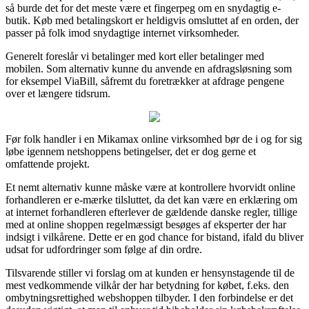
så burde det for det meste være et fingerpeg om en snydagtig e-
butik. Køb med betalingskort er heldigvis omsluttet af en orden, der
passer på folk imod snydagtige internet virksomheder.
Generelt foreslår vi betalinger med kort eller betalinger med
mobilen. Som alternativ kunne du anvende en afdragsløsning som
for eksempel ViaBill, såfremt du foretrækker at afdrage pengene
over et længere tidsrum.
Før folk handler i en Mikamax online virksomhed bør de i og for sig
løbe igennem netshoppens betingelser, det er dog gerne et
omfattende projekt.
Et nemt alternativ kunne måske være at kontrollere hvorvidt online
forhandleren er e-mærke tilsluttet, da det kan være en erklæring om
at internet forhandleren efterlever de gældende danske regler, tillige
med at online shoppen regelmæssigt besøges af eksperter der har
indsigt i vilkårene. Dette er en god chance for bistand, ifald du bliver
udsat for udfordringer som følge af din ordre.
Tilsvarende stiller vi forslag om at kunden er hensynstagende til de
mest vedkommende vilkår der har betydning for købet, f.eks. den
ombytningsrettighed webshoppen tilbyder. I den forbindelse er det