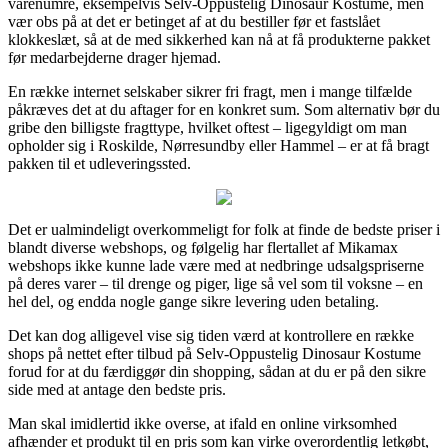
varenumre, eksempelvis Selv-Oppustelig Dinosaur Kostume, men
vær obs på at det er betinget af at du bestiller før et fastslået
klokkeslæt, så at de med sikkerhed kan nå at få produkterne pakket
før medarbejderne drager hjemad.
En række internet selskaber sikrer fri fragt, men i mange tilfælde
påkræves det at du aftager for en konkret sum. Som alternativ bør du
gribe den billigste fragttype, hvilket oftest – ligegyldigt om man
opholder sig i Roskilde, Nørresundby eller Hammel – er at få bragt
pakken til et udleveringssted.
Det er ualmindeligt overkommeligt for folk at finde de bedste priser i
blandt diverse webshops, og følgelig har flertallet af Mikamax
webshops ikke kunne lade være med at nedbringe udsalgspriserne
på deres varer – til drenge og piger, lige så vel som til voksne – en
hel del, og endda nogle gange sikre levering uden betaling.
Det kan dog alligevel vise sig tiden værd at kontrollere en række
shops på nettet efter tilbud på Selv-Oppustelig Dinosaur Kostume
forud for at du færdiggør din shopping, sådan at du er på den sikre
side med at antage den bedste pris.
Man skal imidlertid ikke overse, at ifald en online virksomhed
afhænder et produkt til en pris som kan virke overordentlig letkøbt,