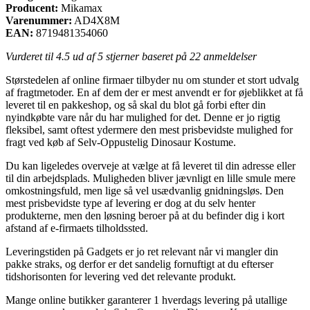
Producent:
Mikamax
Varenummer:
AD4X8M
EAN:
8719481354060
Vurderet til
4.5
ud af 5 stjerner baseret på
22
anmeldelser
Størstedelen af online firmaer tilbyder nu om stunder et stort udvalg
af fragtmetoder. En af dem der er mest anvendt er for øjeblikket at få
leveret til en pakkeshop, og så skal du blot gå forbi efter din
nyindkøbte vare når du har mulighed for det. Denne er jo rigtig
fleksibel, samt oftest ydermere den mest prisbevidste mulighed for
fragt ved køb af Selv-Oppustelig Dinosaur Kostume.
Du kan ligeledes overveje at vælge at få leveret til din adresse eller
til din arbejdsplads. Muligheden bliver jævnligt en lille smule mere
omkostningsfuld, men lige så vel usædvanlig gnidningsløs. Den
mest prisbevidste type af levering er dog at du selv henter
produkterne, men den løsning beroer på at du befinder dig i kort
afstand af e-firmaets tilholdssted.
Leveringstiden på Gadgets er jo ret relevant når vi mangler din
pakke straks, og derfor er det sandelig fornuftigt at du efterser
tidshorisonten for levering ved det relevante produkt.
Mange online butikker garanterer 1 hverdags levering på utallige