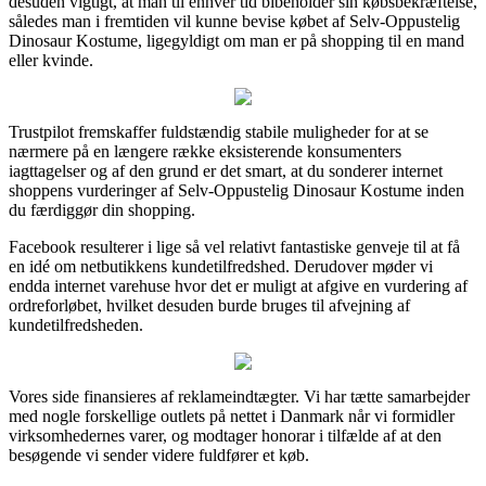
desuden vigtigt, at man til enhver tid bibeholder sin købsbekræftelse,
således man i fremtiden vil kunne bevise købet af Selv-Oppustelig
Dinosaur Kostume, ligegyldigt om man er på shopping til en mand
eller kvinde.
Trustpilot fremskaffer fuldstændig stabile muligheder for at se
nærmere på en længere række eksisterende konsumenters
iagttagelser og af den grund er det smart, at du sonderer internet
shoppens vurderinger af Selv-Oppustelig Dinosaur Kostume inden
du færdiggør din shopping.
Facebook resulterer i lige så vel relativt fantastiske genveje til at få
en idé om netbutikkens kundetilfredshed. Derudover møder vi
endda internet varehuse hvor det er muligt at afgive en vurdering af
ordreforløbet, hvilket desuden burde bruges til afvejning af
kundetilfredsheden.
Vores side finansieres af reklameindtægter. Vi har tætte samarbejder
med nogle forskellige outlets på nettet i Danmark når vi formidler
virksomhedernes varer, og modtager honorar i tilfælde af at den
besøgende vi sender videre fuldfører et køb.