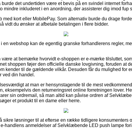
burde det undertiden være et bevis på en svindel internet forh
to mindre inkluderet i en anordning, der assisterer dig imod fup 
øb med kort eller MobilePay. Som alternativ burde du drage forde
så vidt du ønsker at afbetale betalingen i flere bidder.
 en webshop kan de egentlig granske forhandlerens regler, men
være at bemærke hvorvidt e-shoppen er e-mærke tilsluttet, so
rnet shoppen føjer den officielle danske lovgivning, foruden at de
om kender til de gældende vilkår. Desuden får du mulighed for 
 ved din handel.
lsesværdigt at man er hensynstagende til de mest vedkommend
en, eksempelvis den returneringsret online forretningen lover. Her
arer sin ordremail, så man altid kan påvise ordren af Selvklæ
ger et produkt til en dame eller herre.
så sikre løsninger til at efterse en række tidligere konsumenters
ser e-handlens anmeldelser af Selvklæbende LED push lampe for