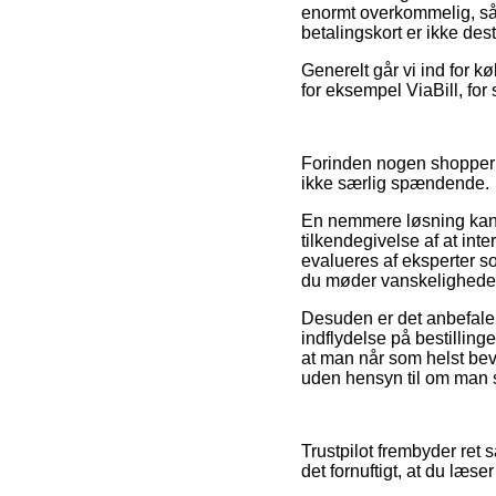
enormt overkommelig, så 
betalingskort er ikke des
Generelt går vi ind for k
for eksempel ViaBill, for 
Forinden nogen shopper i
ikke særlig spændende.
En nemmere løsning kan 
tilkendegivelse af at inte
evalueres af eksperter s
du møder vanskeligheder
Desuden er det anbefale
indflydelse på bestilling
at man når som helst bev
uden hensyn til om man sø
Trustpilot frembyder ret 
det fornuftigt, at du læ