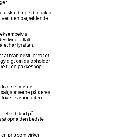
ger.
olut skal bruge din pakke
tid ved den pågældende
 eksempelvis
 før et aftalt
let har fyraften.
t at man bestiller for et
egyldigt om du opholder
dre til en pakkeshop.
diverse internet
udsalgspriserne på deres
e love levering uden
r efter tilbud på
å at opnå den bedste
r en pris som virker