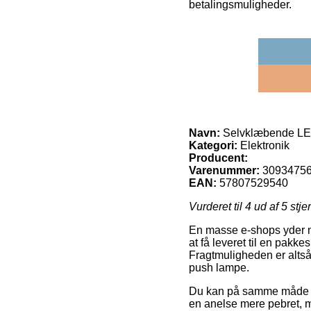
betalingsmuligheder.
Navn:
Selvklæbende LE
Kategori:
Elektronik
Producent:
Varenummer:
3093475
EAN:
57807529540
Vurderet til
4
ud af 5 stje
En masse e-shops yder nu
at få leveret til en pakkes
Fragtmuligheden er altså
push lampe.
Du kan på samme måde prøv
en anelse mere pebret, m