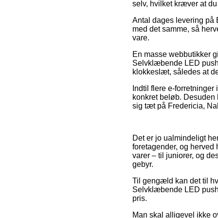
selv, hvilket kræver at d
Antal dages levering på 
med det samme, så herved
vare.
En masse webbutikker gi
Selvklæbende LED push la
klokkeslæt, således at de
Indtil flere e-forretninge
konkret beløb. Desuden b
sig tæt på Fredericia, Nak
Det er jo ualmindeligt he
foretagender, og herved 
varer – til juniorer, og 
gebyr.
Til gengæld kan det til h
Selvklæbende LED push l
pris.
Man skal alligevel ikke ov