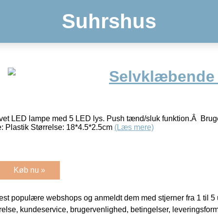
Suhrshus
Selvklæbende
vet LED lampe med 5 LED lys. Push tænd/sluk funktion.Â Bruger
e: Plastik Størrelse: 18*4.5*2.5cm
(Læs mere)
Køb nu »
t populære webshops og anmeldt dem med stjerner fra 1 til 5 ud
rrelse, kundeservice, brugervenlighed, betingelser, leveringsfor