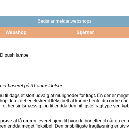
Bedst anmeldte webshops
Webshop
Stjerner
D push lampe
6
rner baseret på
31
anmeldelser
 til dags et stort udvalg af muligheder for fragt. En der er meg
hop, fordi det er ekstremt fleksibelt at kunne hente din ordre når de
 ret hensigtsmæssig, og tit endda den billigste fragttype ved 
e at få ordren leveret hjem til hvor du bor eller til når du er 
en endda meget fleksibel. Den prisbilligste fragtløsning er utvi