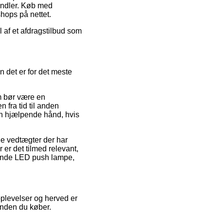
andler. Køb med
shops på nettet.
l af et afdragstilbud som
 det er for det meste
m bør være en
n fra tid til anden
en hjælpende hånd, hvis
e vedtægter der har
 er det tilmed relevant,
bende LED push lampe,
 oplevelser og herved er
inden du køber.