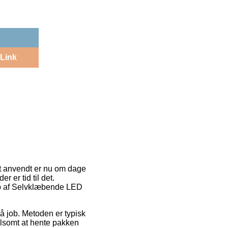
Link
et anvendt er nu om dage
r er tid til det.
køb af Selvklæbende LED
på job. Metoden er typisk
vlsomt at hente pakken