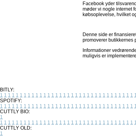
Facebook yder tilsvarende
møder vi nogle internet f
købsoplevelse, hvilket og
Denne side er finansieret
promoverer butikkernes pr
Informationer vedrørende 
muligvis er implementere
BITLY:
1
1
1
1
1
1
1
1
1
1
1
1
1
1
1
1
1
1
1
1
1
1
1
1
1
1
1
1
1
1
1
1
1
1
SPOTIFY:
1
1
1
1
1
1
1
1
1
1
1
1
1
1
1
1
1
1
1
1
1
1
1
1
1
1
1
1
1
1
1
1
1
1
CUTTLY BIO:
1
1
1
1
1
1
1
1
1
1
1
1
1
1
1
1
1
1
1
1
1
1
1
1
1
1
1
1
1
1
1
1
1
1
1
CUTTLY OLD:
1