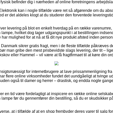
u fysisk befinder dig i nærheden af online forretningens arbejdsla
Elektronik kan i nogle tilfælde være ret så afgørende om du abs
 er det aldeles klogt at du studerer den forventede leverings
ver levering på blot en enkelt hverdag på en række varenumre,
mpe, hvilket dog tager udgangspunkt i at bestillingen indsendes
 har mulighed for at nå at få dit nye produkt afsted inden persona
r i Danmark sikrer gratis fragt, men i de fleste tilfælde påkræves de
ør man gribe den mest prisbevidste slags levering, der tit – lig
skov eller Hammel – vil være at få fragtfirmaet til at køre din or
nsigtsmæssigt for internetbrugere at lave prissammenligning fra 
har flere online virksomheder fundet det uundgåeligt at tvinge 
desuden også til damer og herrer – drastisk, og endda nogle gang
ver en tid være fordelagtigt at inspicere en række online selskabe
ampe før du gennemfører din bestilling, så du er skudsikker p
erse, at i tilfælde af at en shop frembyder deres varer til salg fo