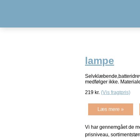
lampe
Selvklæbende,batteridre
medfølger ikke. Material
219
kr.
(Vis fragtpris)
Læs mere »
Vi har gennemgået de mes
prisniveau, sortimentstø