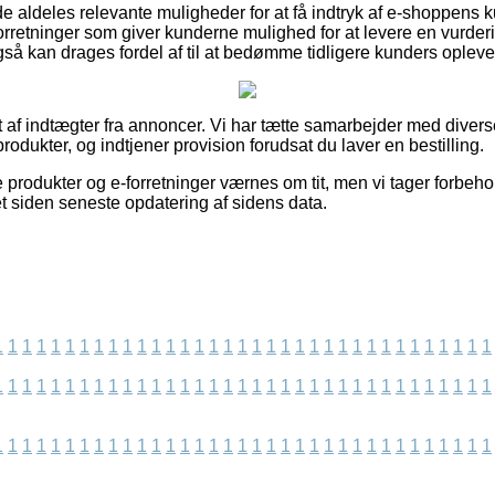
 aldeles relevante muligheder for at få indtryk af e-shoppens k
orretninger som giver kunderne mulighed for at levere en vurder
så kan drages fordel af til at bedømme tidligere kunders opleve
 af indtægter fra annoncer. Vi har tætte samarbejder med diverse
odukter, og indtjener provision forudsat du laver en bestilling.
produkter og e-forretninger værnes om tit, men vi tager forbehol
t siden seneste opdatering af sidens data.
1
1
1
1
1
1
1
1
1
1
1
1
1
1
1
1
1
1
1
1
1
1
1
1
1
1
1
1
1
1
1
1
1
1
1
1
1
1
1
1
1
1
1
1
1
1
1
1
1
1
1
1
1
1
1
1
1
1
1
1
1
1
1
1
1
1
1
1
1
1
1
1
1
1
1
1
1
1
1
1
1
1
1
1
1
1
1
1
1
1
1
1
1
1
1
1
1
1
1
1
1
1
1
1
1