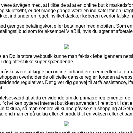
ære årvågen med, at i tilfælde af at en online butik markedsføre
utopisk letkøbt, er det mange gange være en indikator for en uæg
kket ind under en regel, hvilket dækker køberen overfor falske 
 med gængse betalingskort eller betalinger med mobilen. Som en
talingstilbud som for eksempel ViaBill, hvis du agter at afbetale 
os en Dollarstore webbutik kunne man faktisk løbe igennem net
er dog oftest ikke super spændende.
måske være at kigge om online forhandleren er medlem af e-mæ
tshoppen overholder de officielle danske regler, foruden at webs
 gældende regulativer. Det giver dig genvej til at få assistance, 
øb.
alelsesværdigt at du er vidende om de primære reglementer der k
x hvilken bytteret internet butikken anvender. I relation til det er 
n faktura, så man senere vil kunne påvise sin shopping af Selp
d end man er på udkig efter et produkt til en voksen eller et bar