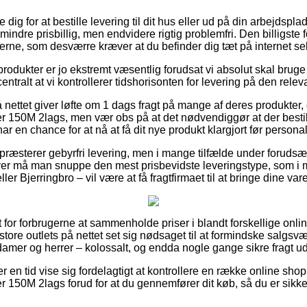
e dig for at bestille levering til dit hus eller ud på din arbejdsp
mindre prisbillig, men endvidere rigtig problemfri. Den billigste 
arerne, som desværre kræver at du befinder dig tæt på internet se
odukter er jo ekstremt væsentlig forudsat vi absolut skal bruge 
centralt at vi kontrollerer tidshorisonten for levering på den relev
å nettet giver løfte om 1 dags fragt på mange af deres produkter
er 150M 2lags, men vær obs på at det nødvendiggør at der bestil
ar en chance for at nå at få dit nye produkt klargjort før person
 præsterer gebyrfri levering, men i mange tilfælde under forudsæt
ver må man snuppe den mest prisbevidste leveringstype, som i
er Bjerringbro – vil være at få fragtfirmaet til at bringe dine vare
t for forbrugerne at sammenholde priser i blandt forskellige onli
tore outlets på nettet set sig nødsaget til at formindske salgsvæ
 damer og herrer – kolossalt, og endda nogle gange sikre fragt 
er en tid vise sig fordelagtigt at kontrollere en række online sho
er 150M 2lags forud for at du gennemfører dit køb, så du er sikk