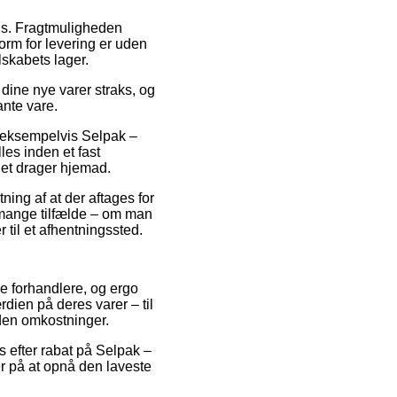
lads. Fragtmuligheden
form for levering er uden
lskabets lager.
dine nye varer straks, og
ante vare.
, eksempelvis Selpak –
les inden et fast
alet drager hjemad.
ning af at der aftages for
 mange tilfælde – om man
r til et afhentningssted.
ne forhandlere, og ergo
rdien på deres varer – til
uden omkostninger.
ps efter rabat på Selpak –
er på at opnå den laveste