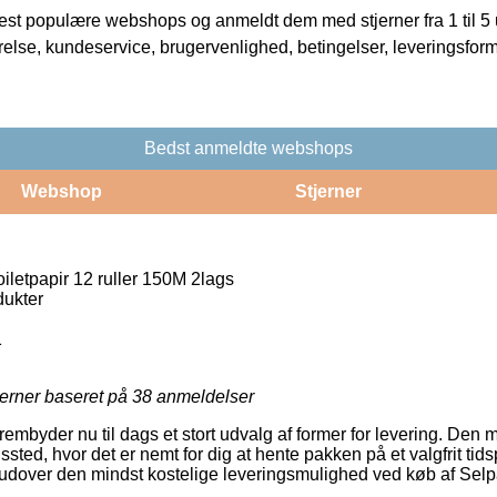
t populære webshops og anmeldt dem med stjerner fra 1 til 5 ud
rrelse, kundeservice, brugervenlighed, betingelser, leveringsfor
Bedst anmeldte webshops
Webshop
Stjerner
letpapir 12 ruller 150M 2lags
ukter
1
jerner baseret på
38
anmeldelser
rembyder nu til dags et stort udvalg af former for levering. Den m
ngssted, hvor det er nemt for dig at hente pakken på et valgfrit t
derudover den mindst kostelige leveringsmulighed ved køb af Selp