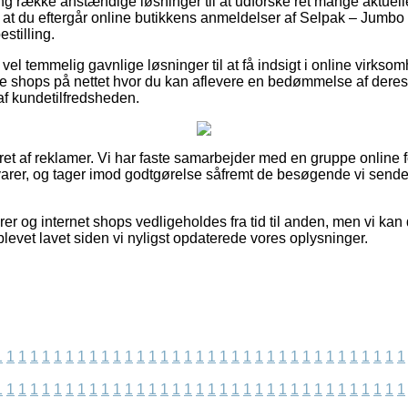
ang række anstændige løsninger til at udforske ret mange aktuell
, at du eftergår online butikkens anmeldelser af Selpak – Jumbo 
stilling.
å vel temmelig gavnlige løsninger til at få indsigt i online virks
 shops på nettet hvor du kan aflevere en bedømmelse af deres 
 af kundetilfredsheden.
ret af reklamer. Vi har faste samarbejder med en gruppe online fo
varer, og tager imod godtgørelse såfremt de besøgende vi send
er og internet shops vedligeholdes fra tid til anden, men vi kan
blevet lavet siden vi nyligst opdaterede vores oplysninger.
1
1
1
1
1
1
1
1
1
1
1
1
1
1
1
1
1
1
1
1
1
1
1
1
1
1
1
1
1
1
1
1
1
1
1
1
1
1
1
1
1
1
1
1
1
1
1
1
1
1
1
1
1
1
1
1
1
1
1
1
1
1
1
1
1
1
1
1
1
1