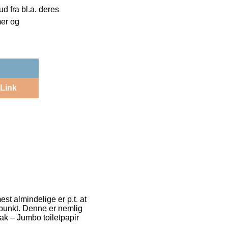
 fra bl.a. deres
mer og
Link
est almindelige er p.t. at
idspunkt. Denne er nemlig
ak – Jumbo toiletpapir