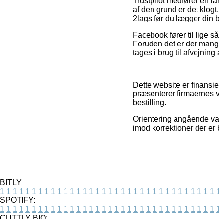
Trustpilot medfører en l
af den grund er det klogt
2lags før du lægger din be
Facebook fører til lige s
Foruden det er der mange
tages i brug til afvejning
Dette website er finansie
præsenterer firmaernes 
bestilling.
Orientering angående var
imod korrektioner der er 
BITLY:
1
1
1
1
1
1
1
1
1
1
1
1
1
1
1
1
1
1
1
1
1
1
1
1
1
1
1
1
1
1
1
1
1
1
SPOTIFY:
1
1
1
1
1
1
1
1
1
1
1
1
1
1
1
1
1
1
1
1
1
1
1
1
1
1
1
1
1
1
1
1
1
1
CUTTLY BIO: