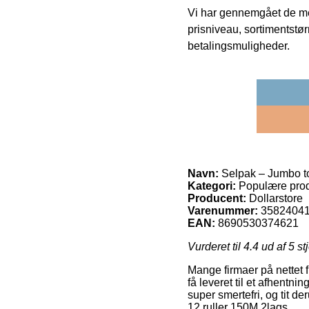
Vi har gennemgået de mes
prisniveau, sortimentstø
betalingsmuligheder.
Navn:
Selpak – Jumbo toi
Kategori:
Populære prod
Producent:
Dollarstore
Varenummer:
3582404
EAN:
8690530374621
Vurderet til
4.4
ud af 5 st
Mange firmaer på nettet f
få leveret til et afhentni
super smertefri, og tit 
12 ruller 150M 2lags.