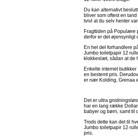
Du kan alternativt beslutt
bliver som oftest en tand 
tvivl at du selv henter v
Fragttiden på Populære pr
derfor er det øjensynligt 
En hel del forhandlere p
Jumbo toiletpapir 12 rull
klokkeslæt, sådan at de h
Enkelte internet butikker
en bestemt pris. Derudo
er nær Kolding, Grenaa ell
Det er ultra gnidningsløs
har en lang række Dollars
babyer og børn, samt til
Trods dette kan det til hv
Jumbo toiletpapir 12 rull
pris.