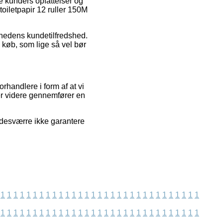
e kunders opfattelser og
toiletpapir 12 ruller 150M
omhedens kundetilfredshed.
køb, som lige så vel bør
rhandlere i form af at vi
er videre gennemfører en
 desværre ikke garantere
1
1
1
1
1
1
1
1
1
1
1
1
1
1
1
1
1
1
1
1
1
1
1
1
1
1
1
1
1
1
1
1
1
1
1
1
1
1
1
1
1
1
1
1
1
1
1
1
1
1
1
1
1
1
1
1
1
1
1
1
1
1