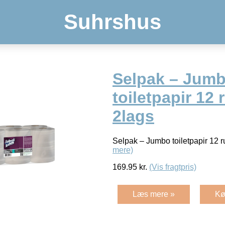
Suhrshus
Selpak – Jum
toiletpapir 12 
2lags
Selpak – Jumbo toiletpapir 12 
mere)
169.95
kr.
(Vis fragtpris)
Læs mere »
Kø