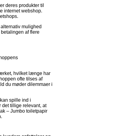
r deres produkter til
te internet webshop.
netshops.
 alternativ mulighed
betalingen af flere
shoppens
rket, hvilket længe har
hoppen ofte tilses af
ifald du møder dilemmaer i
an spille ind i
det tillige relevant, at
ak – Jumbo toiletpapir
n.