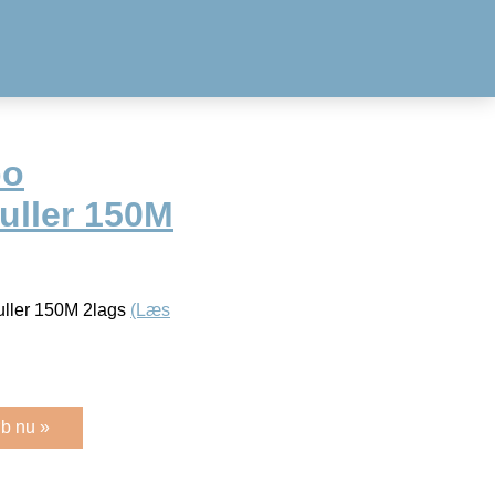
bo
ruller 150M
ruller 150M 2lags
(Læs
b nu »