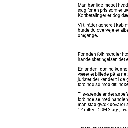
Man bør lige meget hvad v
salg for en pris som er 
Kortbetalinger er dog dæ
Vi tilråder generelt køb
burde du overveje et afbe
omgange.
Forinden folk handler h
handelsbetingelser, det 
En anden løsning kunne 
været et billede på at ne
jurister der kender til de
forbindelse med dit indk
Tilsvarende er det anbef
forbindelse med handlen, f
man stadigvæk bevarer si
12 ruller 150M 2lags, hva