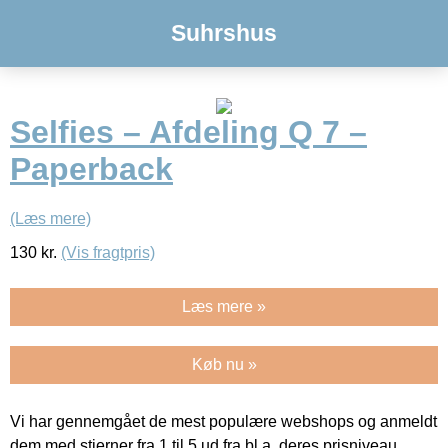
Suhrshus
Selfies – Afdeling Q 7 –
Paperback
(Læs mere)
130
kr.
(Vis fragtpris)
Læs mere »
Køb nu »
Vi har gennemgået de mest populære webshops og anmeldt
dem med stjerner fra 1 til 5 ud fra bl.a. deres prisniveau,