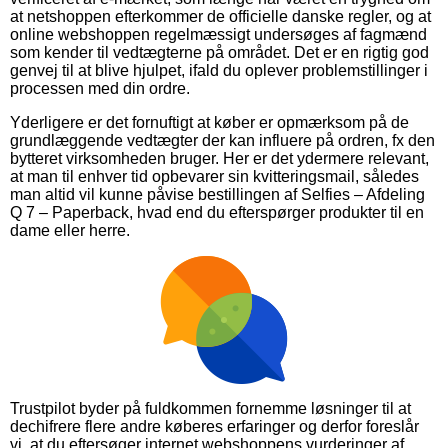
at netshoppen efterkommer de officielle danske regler, og at
online webshoppen regelmæssigt undersøges af fagmænd
som kender til vedtægterne på området. Det er en rigtig god
genvej til at blive hjulpet, ifald du oplever problemstillinger i
processen med din ordre.
Yderligere er det fornuftigt at køber er opmærksom på de
grundlæggende vedtægter der kan influere på ordren, fx den
bytteret virksomheden bruger. Her er det ydermere relevant,
at man til enhver tid opbevarer sin kvitteringsmail, således
man altid vil kunne påvise bestillingen af Selfies – Afdeling
Q 7 – Paperback, hvad end du efterspørger produkter til en
dame eller herre.
Trustpilot byder på fuldkommen fornemme løsninger til at
dechifrere flere andre køberes erfaringer og derfor foreslår
vi, at du eftersøger internet webshoppens vurderinger af