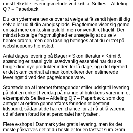
mest letkøbte leveringsmetode ved køb af Selfies – Afdeling
Q 7 – Paperback.
Du kan ydermere tænke over at vælge at få sendt hjem til dig
selv eller ud til din arbejdsplads. Fragtformen viser sig gerne
en sjat mere omkostningsfuld, men omvendt ret ligetil. Den
mindst kostelige fragtmulighed er unægtelig at du selv
henter ordren, men den løsning betinges af at du er tæt på
webshoppens hjemsted.
Antal dages levering på Bøger > Skønlitteratur > Krimi &
spænding er naturligvis usædvanlig essentiel når du skal
bruge dine nye produkter inden for få dage, og i det øjemed
er det skam centralt at man kontrollerer den estimerede
leveringstid ved den pågældende vare.
Størstedelen af internet foretagender stiller udsigt til levering
på blot en enkelt hverdag på mange af butikkens varenumre,
eksempelvis Selfies – Afdeling Q 7 – Paperback, som dog
antager at ordren gennemføres forinden et bestemt
tidspunkt, sådan at de har en chance for at nå at få varerne
ud af døren forud for at personalet har fyraften.
Flere e-shops i Danmark yder gratis levering, men for det
meste påkræves det at du bestiller for en fastsat sum. Som