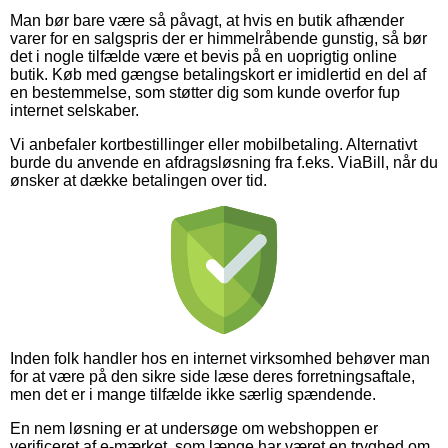
Man bør bare være så påvagt, at hvis en butik afhænder
varer for en salgspris der er himmelråbende gunstig, så bør
det i nogle tilfælde være et bevis på en uoprigtig online
butik. Køb med gængse betalingskort er imidlertid en del af
en bestemmelse, som støtter dig som kunde overfor fup
internet selskaber.
Vi anbefaler kortbestillinger eller mobilbetaling. Alternativt
burde du anvende en afdragsløsning fra f.eks. ViaBill, når du
ønsker at dække betalingen over tid.
Inden folk handler hos en internet virksomhed behøver man
for at være på den sikre side læse deres forretningsaftale,
men det er i mange tilfælde ikke særlig spændende.
En nem løsning er at undersøge om webshoppen er
verificeret af e-mærket, som længe har været en tryghed om