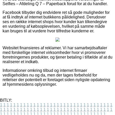
Selfies – Afdeling Q 7 – Paperback forud for at du handler.
Facebook tilbyder dig endvidere ret så gode muligheder for
at få indtryk af internet butikkens pålidelighed. Derudover
ses en række internet shops hvor kunder kan tilkendegive
en vurdering af købsoplevelsen, hvilket på samme måde
kan bruges til at vurdere hvor tilfredse kunderne er.
Websitet finansieres af reklamer. Vi har samarbejdsaftaler
med forskellige internet virksomheder hvor vi promoverer
forretningernes produkter, og tjener betaling i tilfælde af at du
realiserer et indkøb.
Informationer omkring tilbud og internet firmaer
vedligeholdes nu og da, men der tages forbehold for
rettelser der potentielt er foretaget siden nyligste opdatering
af hjemmesidens oplysninger.
BITLY:
1
1
1
1
1
1
1
1
1
1
1
1
1
1
1
1
1
1
1
1
1
1
1
1
1
1
1
1
1
1
1
1
1
1
1
1
1
1
1
1
1
1
1
1
1
1
1
1
1
1
1
1
1
1
1
1
1
1
1
1
1
1
1
1
1
1
1
1
1
1
1
1
1
1
1
1
1
1
1
1
1
1
1
1
1
1
1
1
1
1
1
1
1
1
1
1
1
1
1
1