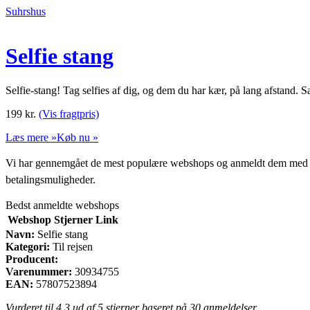
Suhrshus
Selfie stang
Selfie-stang! Tag selfies af dig, og dem du har kær, på lang afstand
199
kr.
(Vis fragtpris)
Læs mere »
Køb nu »
Vi har gennemgået de mest populære webshops og anmeldt dem med stjern
betalingsmuligheder.
Bedst anmeldte webshops
Webshop
Stjerner
Link
Navn:
Selfie stang
Kategori:
Til rejsen
Producent:
Varenummer:
30934755
EAN:
57807523894
Vurderet til
4.3
ud af 5 stjerner baseret på
30
anmeldelser