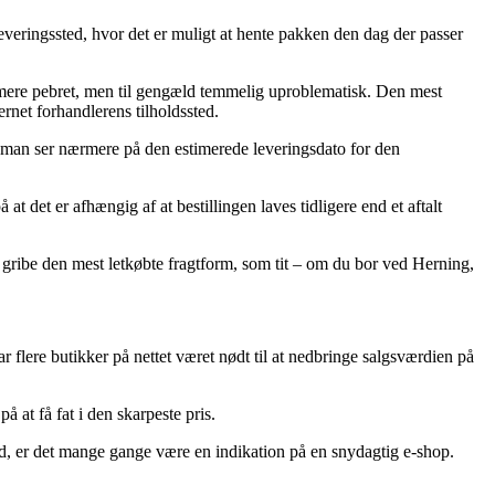
leveringssted, hvor det er muligt at hente pakken den dag der passer
ak mere pebret, men til gengæld temmelig uproblematisk. Den mest
rnet forhandlerens tilholdssted.
t man ser nærmere på den estimerede leveringsdato for den
 det er afhængig af at bestillingen laves tidligere end et aftalt
n gribe den mest letkøbte fragtform, som tit – om du bor ved Herning,
 flere butikker på nettet været nødt til at nedbringe salgsværdien på
 at få fat i den skarpeste pris.
god, er det mange gange være en indikation på en snydagtig e-shop.