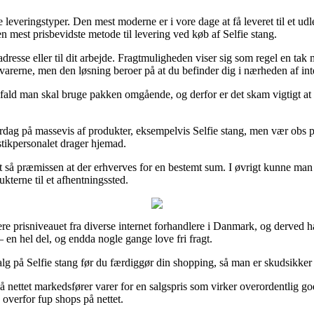
 leveringstyper. Den mest moderne er i vore dage at få leveret til et ud
n mest prisbevidste metode til levering ved køb af Selfie stang.
dresse eller til dit arbejde. Fragtmuligheden viser sig som regel en t
varerne, men den løsning beroer på at du befinder dig i nærheden af inte
 ifald man skal bruge pakken omgående, og derfor er det skam vigtigt a
ag på massevis af produkter, eksempelvis Selfie stang, men vær obs på at
istikpersonalet drager hjemad.
det så præmissen at der erhverves for en bestemt sum. I øvrigt kunne ma
ukterne til et afhentningssted.
e prisniveauet fra diverse internet forhandlere i Danmark, og derved har
– en hel del, og endda nogle gange love fri fragt.
alg på Selfie stang før du færdiggør din shopping, så man er skudsikker på
på nettet markedsfører varer for en salgspris som virker overordentlig 
 overfor fup shops på nettet.