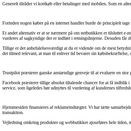
Generelt tilråder vi kortkøb eller betalinger med mobilen. Som en alte
Forinden nogen køber på en internet handler burde de principielt tage s
Et andet alternativ er at se nærmere på om netbutikken er tilsluttet e-
vurderes af sagkyndige der er indført i retningslinjerne. Desuden får du
Tillige er det anbefalelsesværdigt at du er vidende om de mest betydni
det tilmed relevant, at man til enhver tid bevarer sin købsbekræftelse,
Trustpilot præsterer ganske anstændige genveje til at evaluere en stor 
Facebook præsterer tillige absolut tiltalende chancer for at få indblik
service, som ligeledes bør udnyttes til vurdering af kundernes tilfreds
Hjemmesiden finansieres af reklameindtægter. Vi har tætte samarbejder
transaktion.
Vejledning omkring produkter og webbutikker ajourføres hele tiden, men