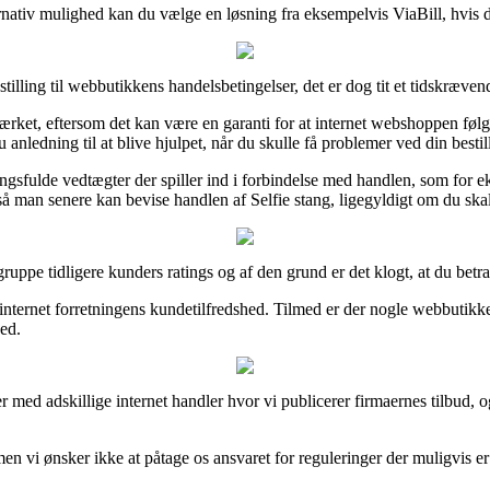
rnativ mulighed kan du vælge en løsning fra eksempelvis ViaBill, hvis du 
tilling til webbutikkens handelsbetingelser, det er dog tit et tidskræven
mærket, eftersom det kan være en garanti for at internet webshoppen følge
 anledning til at blive hjulpet, når du skulle få problemer ved din bestil
ngsfulde vedtægter der spiller ind i forbindelse med handlen, som for ek
 så man senere kan bevise handlen af Selfie stang, ligegyldigt om du ska
gruppe tidligere kunders ratings og af den grund er det klogt, at du betr
 i internet forretningens kundetilfredshed. Tilmed er der nogle webbutik
hed.
 med adskillige internet handler hvor vi publicerer firmaernes tilbud, 
 vi ønsker ikke at påtage os ansvaret for reguleringer der muligvis er r