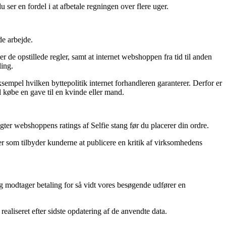
ser en fordel i at afbetale regningen over flere uger.
de arbejde.
r de opstillede regler, samt at internet webshoppen fra tid til anden
ling.
sempel hvilken byttepolitik internet forhandleren garanterer. Derfor er
l købe en gave til en kvinde eller mand.
agter webshoppens ratings af Selfie stang før du placerer din ordre.
ker som tilbyder kunderne at publicere en kritik af virksomhedens
og modtager betaling for så vidt vores besøgende udfører en
ealiseret efter sidste opdatering af de anvendte data.