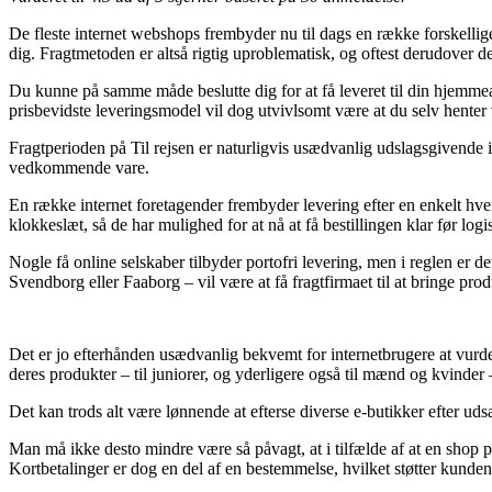
De fleste internet webshops frembyder nu til dags en række forskellige
dig. Fragtmetoden er altså rigtig uproblematisk, og oftest derudover de
Du kunne på samme måde beslutte dig for at få leveret til din hjemmea
prisbevidste leveringsmodel vil dog utvivlsomt være at du selv henter 
Fragtperioden på Til rejsen er naturligvis usædvanlig udslagsgivende
vedkommende vare.
En række internet foretagender frembyder levering efter en enkelt hverd
klokkeslæt, så de har mulighed for at nå at få bestillingen klar før log
Nogle få online selskaber tilbyder portofri levering, men i reglen er 
Svendborg eller Faaborg – vil være at få fragtfirmaet til at bringe prod
Det er jo efterhånden usædvanlig bekvemt for internetbrugere at vurder
deres produkter – til juniorer, og yderligere også til mænd og kvinder 
Det kan trods alt være lønnende at efterse diverse e-butikker efter uds
Man må ikke desto mindre være så påvagt, at i tilfælde af at en shop 
Kortbetalinger er dog en del af en bestemmelse, hvilket støtter kunden