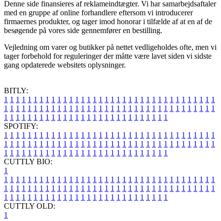
Denne side finansieres af reklameindtægter. Vi har samarbejdsaftaler
med en gruppe af online forhandlere eftersom vi introducerer
firmaernes produkter, og tager imod honorar i tilfælde af at en af de
besøgende på vores side gennemfører en bestilling.
Vejledning om varer og butikker på nettet vedligeholdes ofte, men vi
tager forbehold for reguleringer der måtte være lavet siden vi sidste
gang opdaterede websitets oplysninger.
BITLY:
1
1
1
1
1
1
1
1
1
1
1
1
1
1
1
1
1
1
1
1
1
1
1
1
1
1
1
1
1
1
1
1
1
1
1
1
1
1
1
1
1
1
1
1
1
1
1
1
1
1
1
1
1
1
1
1
1
1
1
1
1
1
1
1
1
1
1
1
1
1
1
1
1
1
1
1
1
1
1
1
1
1
1
1
1
1
1
1
1
1
1
1
1
1
1
1
1
1
1
1
SPOTIFY:
1
1
1
1
1
1
1
1
1
1
1
1
1
1
1
1
1
1
1
1
1
1
1
1
1
1
1
1
1
1
1
1
1
1
1
1
1
1
1
1
1
1
1
1
1
1
1
1
1
1
1
1
1
1
1
1
1
1
1
1
1
1
1
1
1
1
1
1
1
1
1
1
1
1
1
1
1
1
1
1
1
1
1
1
1
1
1
1
1
1
1
1
1
1
1
1
1
1
1
1
CUTTLY BIO:
1
1
1
1
1
1
1
1
1
1
1
1
1
1
1
1
1
1
1
1
1
1
1
1
1
1
1
1
1
1
1
1
1
1
1
1
1
1
1
1
1
1
1
1
1
1
1
1
1
1
1
1
1
1
1
1
1
1
1
1
1
1
1
1
1
1
1
1
1
1
1
1
1
1
1
1
1
1
1
1
1
1
1
1
1
1
1
1
1
1
1
1
1
1
1
1
1
1
1
1
1
CUTTLY OLD:
1