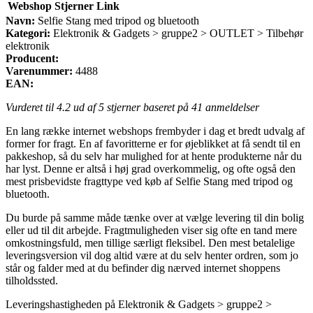
Webshop
Stjerner
Link
Navn:
Selfie Stang med tripod og bluetooth
Kategori:
Elektronik & Gadgets > gruppe2 > OUTLET > Tilbehør
elektronik
Producent:
Varenummer:
4488
EAN:
Vurderet til
4.2
ud af 5 stjerner baseret på
41
anmeldelser
En lang række internet webshops frembyder i dag et bredt udvalg af
former for fragt. En af favoritterne er for øjeblikket at få sendt til en
pakkeshop, så du selv har mulighed for at hente produkterne når du
har lyst. Denne er altså i høj grad overkommelig, og ofte også den
mest prisbevidste fragttype ved køb af Selfie Stang med tripod og
bluetooth.
Du burde på samme måde tænke over at vælge levering til din bolig
eller ud til dit arbejde. Fragtmuligheden viser sig ofte en tand mere
omkostningsfuld, men tillige særligt fleksibel. Den mest betalelige
leveringsversion vil dog altid være at du selv henter ordren, som jo
står og falder med at du befinder dig nærved internet shoppens
tilholdssted.
Leveringshastigheden på Elektronik & Gadgets > gruppe2 >