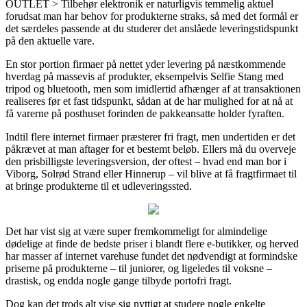
OUTLET > Tilbehør elektronik er naturligvis temmelig aktuel
forudsat man har behov for produkterne straks, så med det formål er
det særdeles passende at du studerer det anslåede leveringstidspunkt
på den aktuelle vare.
En stor portion firmaer på nettet yder levering på næstkommende
hverdag på massevis af produkter, eksempelvis Selfie Stang med
tripod og bluetooth, men som imidlertid afhænger af at transaktionen
realiseres før et fast tidspunkt, sådan at de har mulighed for at nå at
få varerne på posthuset forinden de pakkeansatte holder fyraften.
Indtil flere internet firmaer præsterer fri fragt, men undertiden er det
påkrævet at man aftager for et bestemt beløb. Ellers må du overveje
den prisbilligste leveringsversion, der oftest – hvad end man bor i
Viborg, Solrød Strand eller Hinnerup – vil blive at få fragtfirmaet til
at bringe produkterne til et udleveringssted.
Det har vist sig at være super fremkommeligt for almindelige
dødelige at finde de bedste priser i blandt flere e-butikker, og herved
har masser af internet varehuse fundet det nødvendigt at formindske
priserne på produkterne – til juniorer, og ligeledes til voksne –
drastisk, og endda nogle gange tilbyde portofri fragt.
Dog kan det trods alt vise sig nyttigt at studere nogle enkelte