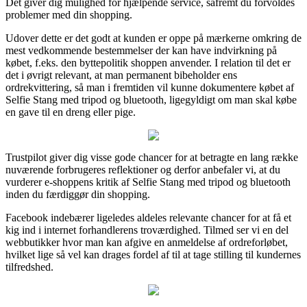
Det giver dig mulighed for hjælpende service, såfremt du forvoldes
problemer med din shopping.
Udover dette er det godt at kunden er oppe på mærkerne omkring de
mest vedkommende bestemmelser der kan have indvirkning på
købet, f.eks. den byttepolitik shoppen anvender. I relation til det er
det i øvrigt relevant, at man permanent bibeholder ens
ordrekvittering, så man i fremtiden vil kunne dokumentere købet af
Selfie Stang med tripod og bluetooth, ligegyldigt om man skal købe
en gave til en dreng eller pige.
Trustpilot giver dig visse gode chancer for at betragte en lang række
nuværende forbrugeres reflektioner og derfor anbefaler vi, at du
vurderer e-shoppens kritik af Selfie Stang med tripod og bluetooth
inden du færdiggør din shopping.
Facebook indebærer ligeledes aldeles relevante chancer for at få et
kig ind i internet forhandlerens troværdighed. Tilmed ser vi en del
webbutikker hvor man kan afgive en anmeldelse af ordreforløbet,
hvilket lige så vel kan drages fordel af til at tage stilling til kundernes
tilfredshed.