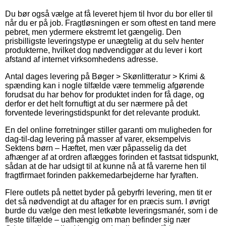
Du bør også vælge at få leveret hjem til hvor du bor eller til
når du er på job. Fragtløsningen er som oftest en tand mere
pebret, men ydermere ekstremt let gængelig. Den
prisbilligste leveringstype er unægtelig at du selv henter
produkterne, hvilket dog nødvendiggør at du lever i kort
afstand af internet virksomhedens adresse.
Antal dages levering på Bøger > Skønlitteratur > Krimi &
spænding kan i nogle tilfælde være temmelig afgørende
forudsat du har behov for produktet inden for få dage, og
derfor er det helt fornuftigt at du ser nærmere på det
forventede leveringstidspunkt for det relevante produkt.
En del online forretninger stiller garanti om muligheden for
dag-til-dag levering på masser af varer, eksempelvis
Sektens børn – Hæftet, men vær påpasselig da det
afhænger af at ordren aflægges forinden et fastsat tidspunkt,
sådan at de har udsigt til at kunne nå at få varerne hen til
fragtfirmaet forinden pakkemedarbejderne har fyraften.
Flere outlets på nettet byder på gebyrfri levering, men tit er
det så nødvendigt at du aftager for en præcis sum. I øvrigt
burde du vælge den mest letkøbte leveringsmanér, som i de
fleste tilfælde – uafhængig om man befinder sig nær