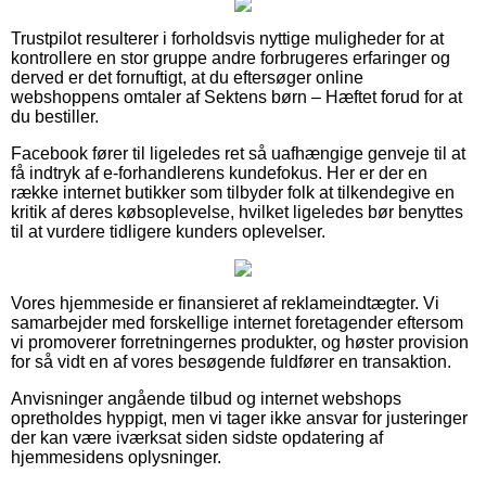
Trustpilot resulterer i forholdsvis nyttige muligheder for at
kontrollere en stor gruppe andre forbrugeres erfaringer og
derved er det fornuftigt, at du eftersøger online
webshoppens omtaler af Sektens børn – Hæftet forud for at
du bestiller.
Facebook fører til ligeledes ret så uafhængige genveje til at
få indtryk af e-forhandlerens kundefokus. Her er der en
række internet butikker som tilbyder folk at tilkendegive en
kritik af deres købsoplevelse, hvilket ligeledes bør benyttes
til at vurdere tidligere kunders oplevelser.
Vores hjemmeside er finansieret af reklameindtægter. Vi
samarbejder med forskellige internet foretagender eftersom
vi promoverer forretningernes produkter, og høster provision
for så vidt en af vores besøgende fuldfører en transaktion.
Anvisninger angående tilbud og internet webshops
opretholdes hyppigt, men vi tager ikke ansvar for justeringer
der kan være iværksat siden sidste opdatering af
hjemmesidens oplysninger.