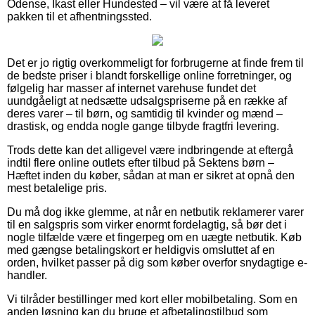
Odense, Ikast eller Hundested – vil være at få leveret
pakken til et afhentningssted.
Det er jo rigtig overkommeligt for forbrugerne at finde frem til
de bedste priser i blandt forskellige online forretninger, og
følgelig har masser af internet varehuse fundet det
uundgåeligt at nedsætte udsalgspriserne på en række af
deres varer – til børn, og samtidig til kvinder og mænd –
drastisk, og endda nogle gange tilbyde fragtfri levering.
Trods dette kan det alligevel være indbringende at eftergå
indtil flere online outlets efter tilbud på Sektens børn –
Hæftet inden du køber, sådan at man er sikret at opnå den
mest betalelige pris.
Du må dog ikke glemme, at når en netbutik reklamerer varer
til en salgspris som virker enormt fordelagtig, så bør det i
nogle tilfælde være et fingerpeg om en uægte netbutik. Køb
med gængse betalingskort er heldigvis omsluttet af en
orden, hvilket passer på dig som køber overfor snydagtige e-
handler.
Vi tilråder bestillinger med kort eller mobilbetaling. Som en
anden løsning kan du bruge et afbetalingstilbud som