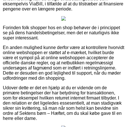
eksempelvis ViaBill, i tilfælde af at du tilstræber at finansiere
pengene over en længere periode.
Forinden folk shopper hos en shop behøver de i princippet
se på dens handelsbetingelser, men det er naturligvis ikke
super interessant.
En anden mulighed kunne derfor være at kontrollere hvorvidt
online webshoppen er støttet af e-mærket, hvilket burde
være et sympol på at online webshoppen accepterer de
officielle danske regler, og at netbutikken regelmæssigt
undersøges af fagmænd som er indført i retningslinjerne.
Dette er desuden en god lejlighed til support, når du møder
udfordringer med din shopping.
Udover dette er det en hjælp at du er vidende om de
primære betingelser der har betydning for transaktionen,
som for eksempel hvilken returret internet firmaet tilbyder. I
den relation er det ligeledes essesentielt, at man stadigvæk
sikrer sin kvittering, så man når som helst kan bevidne sin
ordre af Sektens børn – Hæftet, om du skal købe gave til en
herre eller dame.