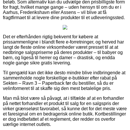
beløb. Som alternativ kan du udvælge den prisbilligste form
for fragt, hvilket mange gange – uden hensyn til om du er i
Aarhus, Frederikshavn eller Assens – vil blive at få
fragtfirmaet til at levere dine produkter til et udleveringssted.
Det er efterhånden rigtig bekvemt for købere at
prissammenligne i blandt flere e-forretninger, og herved har
langt de fleste online virksomheder været presset til at at
nedbringe salgspriserne på deres produkter – til babyer og
børn, og ligeså til herrer og damer – drastisk, og endda
nogle gange sikre gratis levering.
Til gengæld kan det ikke desto mindre blive indbringende at
sammenholde nogle forskellige e-butikker efter rabat på
Sekten – Ravn 3 – Paperback før du bestiller, så du er
velinformeret til at skaffe sig den mest betalelige pris.
Man må blot være så påvagt, at i tilfælde af at en forhandler
på nettet forhandler et produkt til salg for en salgspris der
virker grænseløst favorabel, så kunne det for det meste være
et faresignal om en bedragerisk online butik. Kortbestillinger
er dog indbefattet af et reglement, der redder os overfor
uærlige internet outlets.