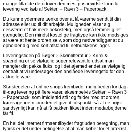
mange tilfælde derudover den mest prisbevidste form for
levering ved køb af Sekten – Ravn 3 – Paperback.
Du kunne ydermere tænke over at få varerne sendt til din
adresse eller ud til dit arbejde. Muligheden viser sig
desværre et hak mere bekostelig, men også temmelig let
gængelig. Den mindst kostelige fragttype kan ikke modsiges
at være at hente ordren selv, som dog nødvendiggør at du
opholder dig med kort afstand til netbutikkens lager.
Leveringstiden på Bøger > Skønlitteratur > Krimi &
spænding er selvfølgelig super relevant forudsat man
mangler din pakke fluks, og i det øjemed er det selvfølgelig
centralt at vi undersøger den anslåede leveringstid for den
aktuelle vare.
Størstedelen af online shops frembyder muligheden for dag-
til-dag levering på flere varer, eksempelvis Sekten – Ravn 3
– Paperback, som imidlertid står og falder med at ordren
køres igennem forinden et givent tidspunkt, så at de højst
sandsynligt kan nå at få pakken fikset inden medarbejderne
får fri.
En hel del internet firmaer tilbyder fragt uden beregning, men
typisk er det under betingelse af at man køber for et præcist