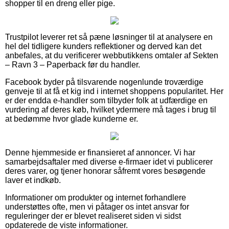
shopper til en dreng eller pige.
Trustpilot leverer ret så pæne løsninger til at analysere en
hel del tidligere kunders reflektioner og derved kan det
anbefales, at du verificerer webbutikkens omtaler af Sekten
– Ravn 3 – Paperback før du handler.
Facebook byder på tilsvarende nogenlunde troværdige
genveje til at få et kig ind i internet shoppens popularitet. Her
er der endda e-handler som tilbyder folk at udfærdige en
vurdering af deres køb, hvilket ydermere må tages i brug til
at bedømme hvor glade kunderne er.
Denne hjemmeside er finansieret af annoncer. Vi har
samarbejdsaftaler med diverse e-firmaer idet vi publicerer
deres varer, og tjener honorar såfremt vores besøgende
laver et indkøb.
Informationer om produkter og internet forhandlere
understøttes ofte, men vi påtager os intet ansvar for
reguleringer der er blevet realiseret siden vi sidst
opdaterede de viste informationer.