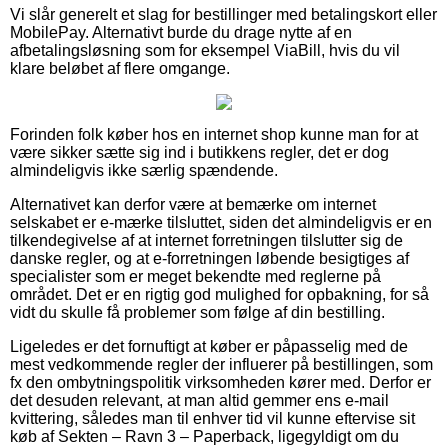
Vi slår generelt et slag for bestillinger med betalingskort eller
MobilePay. Alternativt burde du drage nytte af en
afbetalingsløsning som for eksempel ViaBill, hvis du vil
klare beløbet af flere omgange.
Forinden folk køber hos en internet shop kunne man for at
være sikker sætte sig ind i butikkens regler, det er dog
almindeligvis ikke særlig spændende.
Alternativet kan derfor være at bemærke om internet
selskabet er e-mærke tilsluttet, siden det almindeligvis er en
tilkendegivelse af at internet forretningen tilslutter sig de
danske regler, og at e-forretningen løbende besigtiges af
specialister som er meget bekendte med reglerne på
området. Det er en rigtig god mulighed for opbakning, for så
vidt du skulle få problemer som følge af din bestilling.
Ligeledes er det fornuftigt at køber er påpasselig med de
mest vedkommende regler der influerer på bestillingen, som
fx den ombytningspolitik virksomheden kører med. Derfor er
det desuden relevant, at man altid gemmer ens e-mail
kvittering, således man til enhver tid vil kunne eftervise sit
køb af Sekten – Ravn 3 – Paperback, ligegyldigt om du