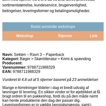
sortimentstørrelse, kundeservice, brugervenlighed,
betingelser, leveringsformer og betalingsmuligheder.
Bedst anmeldte webshops
Webshop
Stjerner
Link
Navn:
Sekten – Ravn 3 – Paperback
Kategori:
Bøger > Skønlitteratur > Krimi & spænding
Producent:
Varenummer:
9788711988329
EAN:
9788711988329
Vurderet til
4.8
ud af 5 stjerner baseret på
23
anmeldelser
Mange e-forretninger tildeler i dag et bredt udvalg af
løsninger til levering. En sikker vinder er for øjeblikket at få
bragt ordren til en pakkeshop, fordi du på den måde nemt
kan hente produkterne den dag der passer dig.
Leveringsformen er jo vældig hensigtsmæssig, samt i