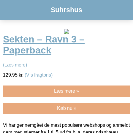
Suhrshus
Sekten – Ravn 3 –
Paperback
(Læs mere)
129.95
kr.
(Vis fragtpris)
Læs mere »
Køb nu »
Vi har gennemgået de mest populære webshops og anmeldt
dem med stjerner fra 1 til 5 ud fra bl.a. deres prisniveau,