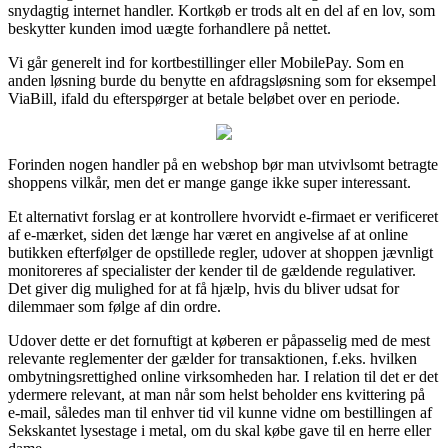
snydagtig internet handler. Kortkøb er trods alt en del af en lov, som
beskytter kunden imod uægte forhandlere på nettet.
Vi går generelt ind for kortbestillinger eller MobilePay. Som en
anden løsning burde du benytte en afdragsløsning som for eksempel
ViaBill, ifald du efterspørger at betale beløbet over en periode.
Forinden nogen handler på en webshop bør man utvivlsomt betragte
shoppens vilkår, men det er mange gange ikke super interessant.
Et alternativt forslag er at kontrollere hvorvidt e-firmaet er verificeret
af e-mærket, siden det længe har været en angivelse af at online
butikken efterfølger de opstillede regler, udover at shoppen jævnligt
monitoreres af specialister der kender til de gældende regulativer.
Det giver dig mulighed for at få hjælp, hvis du bliver udsat for
dilemmaer som følge af din ordre.
Udover dette er det fornuftigt at køberen er påpasselig med de mest
relevante reglementer der gælder for transaktionen, f.eks. hvilken
ombytningsrettighed online virksomheden har. I relation til det er det
ydermere relevant, at man når som helst beholder ens kvittering på
e-mail, således man til enhver tid vil kunne vidne om bestillingen af
Sekskantet lysestage i metal, om du skal købe gave til en herre eller