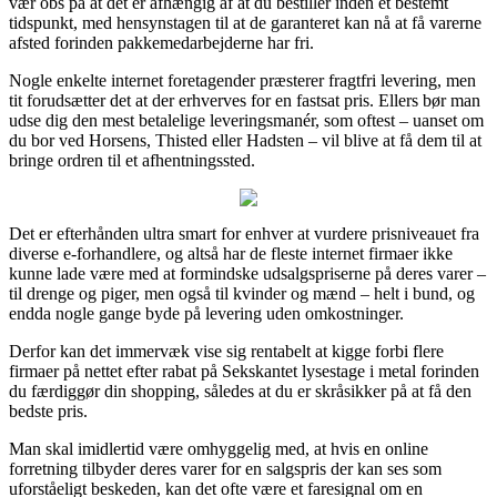
vær obs på at det er afhængig af at du bestiller inden et bestemt
tidspunkt, med hensynstagen til at de garanteret kan nå at få varerne
afsted forinden pakkemedarbejderne har fri.
Nogle enkelte internet foretagender præsterer fragtfri levering, men
tit forudsætter det at der erhverves for en fastsat pris. Ellers bør man
udse dig den mest betalelige leveringsmanér, som oftest – uanset om
du bor ved Horsens, Thisted eller Hadsten – vil blive at få dem til at
bringe ordren til et afhentningssted.
Det er efterhånden ultra smart for enhver at vurdere prisniveauet fra
diverse e-forhandlere, og altså har de fleste internet firmaer ikke
kunne lade være med at formindske udsalgspriserne på deres varer –
til drenge og piger, men også til kvinder og mænd – helt i bund, og
endda nogle gange byde på levering uden omkostninger.
Derfor kan det immervæk vise sig rentabelt at kigge forbi flere
firmaer på nettet efter rabat på Sekskantet lysestage i metal forinden
du færdiggør din shopping, således at du er skråsikker på at få den
bedste pris.
Man skal imidlertid være omhyggelig med, at hvis en online
forretning tilbyder deres varer for en salgspris der kan ses som
uforståeligt beskeden, kan det ofte være et faresignal om en