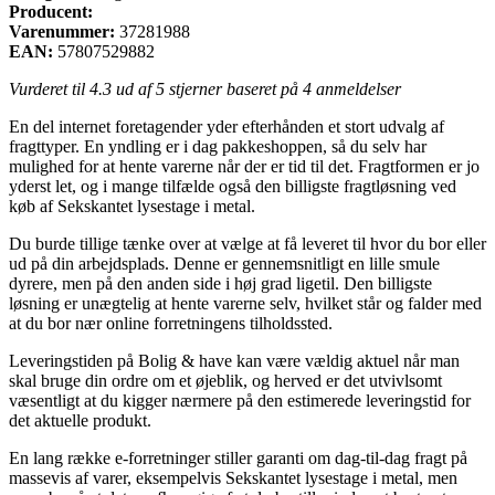
Producent:
Varenummer:
37281988
EAN:
57807529882
Vurderet til
4.3
ud af 5 stjerner baseret på
4
anmeldelser
En del internet foretagender yder efterhånden et stort udvalg af
fragttyper. En yndling er i dag pakkeshoppen, så du selv har
mulighed for at hente varerne når der er tid til det. Fragtformen er jo
yderst let, og i mange tilfælde også den billigste fragtløsning ved
køb af Sekskantet lysestage i metal.
Du burde tillige tænke over at vælge at få leveret til hvor du bor eller
ud på din arbejdsplads. Denne er gennemsnitligt en lille smule
dyrere, men på den anden side i høj grad ligetil. Den billigste
løsning er unægtelig at hente varerne selv, hvilket står og falder med
at du bor nær online forretningens tilholdssted.
Leveringstiden på Bolig & have kan være vældig aktuel når man
skal bruge din ordre om et øjeblik, og herved er det utvivlsomt
væsentligt at du kigger nærmere på den estimerede leveringstid for
det aktuelle produkt.
En lang række e-forretninger stiller garanti om dag-til-dag fragt på
massevis af varer, eksempelvis Sekskantet lysestage i metal, men