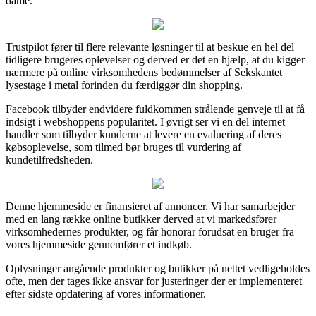
dame.
Trustpilot fører til flere relevante løsninger til at beskue en hel del
tidligere brugeres oplevelser og derved er det en hjælp, at du kigger
nærmere på online virksomhedens bedømmelser af Sekskantet
lysestage i metal forinden du færdiggør din shopping.
Facebook tilbyder endvidere fuldkommen strålende genveje til at få
indsigt i webshoppens popularitet. I øvrigt ser vi en del internet
handler som tilbyder kunderne at levere en evaluering af deres
købsoplevelse, som tilmed bør bruges til vurdering af
kundetilfredsheden.
Denne hjemmeside er finansieret af annoncer. Vi har samarbejder
med en lang række online butikker derved at vi markedsfører
virksomhedernes produkter, og får honorar forudsat en bruger fra
vores hjemmeside gennemfører et indkøb.
Oplysninger angående produkter og butikker på nettet vedligeholdes
ofte, men der tages ikke ansvar for justeringer der er implementeret
efter sidste opdatering af vores informationer.