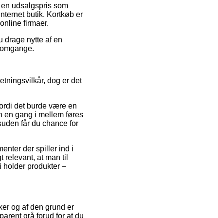
or en udsalgspris som
nternet butik. Kortkøb er
nline firmaer.
u drage nytte af en
re omgange.
etningsvilkår, dog er det
fordi det burde være en
n en gang i mellem føres
uden får du chance for
nter der spiller ind i
t relevant, at man til
i holder produkter –
nker og af den grund er
parent grå forud for at du