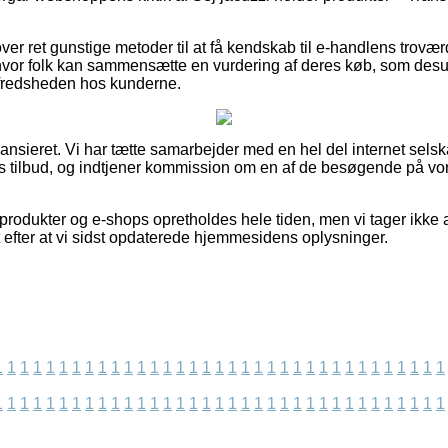
r ret gunstige metoder til at få kendskab til e-handlens troværd
hvor folk kan sammensætte en vurdering af deres køb, som desud
ilfredsheden hos kunderne.
nsieret. Vi har tætte samarbejder med en hel del internet selskab
es tilbud, og indtjener kommission om en af de besøgende på vo
rodukter og e-shops opretholdes hele tiden, men vi tager ikke a
t efter at vi sidst opdaterede hjemmesidens oplysninger.
1
1
1
1
1
1
1
1
1
1
1
1
1
1
1
1
1
1
1
1
1
1
1
1
1
1
1
1
1
1
1
1
1
1
1
1
1
1
1
1
1
1
1
1
1
1
1
1
1
1
1
1
1
1
1
1
1
1
1
1
1
1
1
1
1
1
1
1
1
1