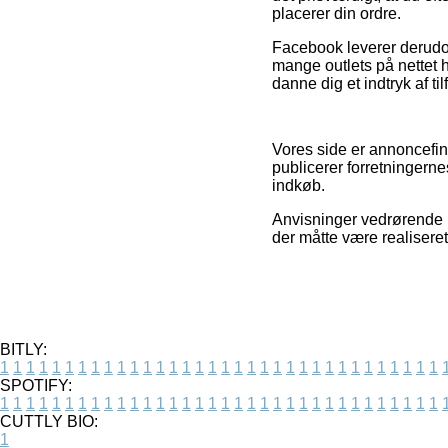
placerer din ordre.
Facebook leverer derudove
mange outlets på nettet 
danne dig et indtryk af t
Vores side er annoncefina
publicerer forretningern
indkøb.
Anvisninger vedrørende p
der måtte være realisere
BITLY:
1
1
1
1
1
1
1
1
1
1
1
1
1
1
1
1
1
1
1
1
1
1
1
1
1
1
1
1
1
1
1
1
1
1
SPOTIFY:
1
1
1
1
1
1
1
1
1
1
1
1
1
1
1
1
1
1
1
1
1
1
1
1
1
1
1
1
1
1
1
1
1
1
CUTTLY BIO:
1