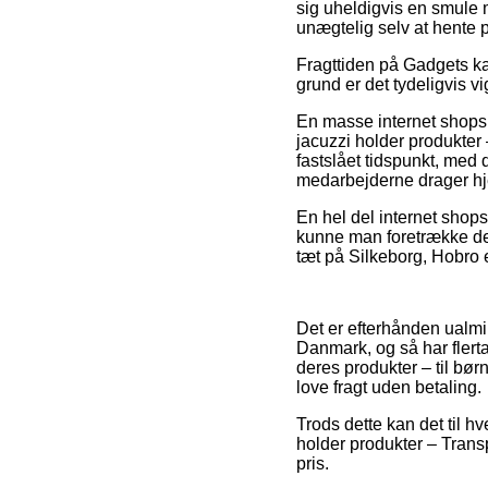
sig uheldigvis en smule 
unægtelig selv at hente 
Fragttiden på Gadgets kan
grund er det tydeligvis v
En masse internet shops
jacuzzi holder produkter
fastslået tidspunkt, med d
medarbejderne drager h
En hel del internet shops 
kunne man foretrække den
tæt på Silkeborg, Hobro el
Det er efterhånden ualmin
Danmark, og så har flerta
deres produkter – til bør
love fragt uden betaling.
Trods dette kan det til h
holder produkter – Transp
pris.