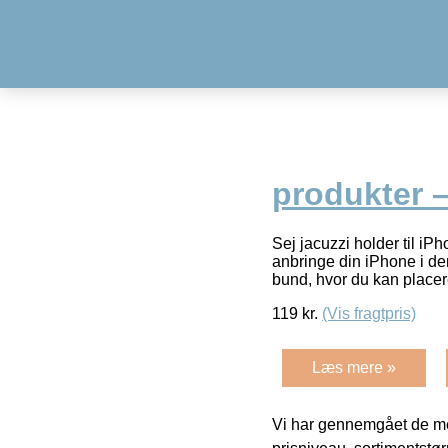
produkter –
Sej jacuzzi holder til iP
anbringe din iPhone i den
bund, hvor du kan place
119
kr.
(Vis fragtpris)
Læs mere »
Vi har gennemgået de mes