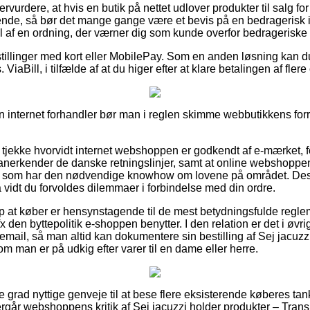
rvurdere, at hvis en butik på nettet udlover produkter til salg f
alende, så bør det mange gange være et bevis på en bedragerisk i
 af en ordning, der værner dig som kunde overfor bedrageriske o
stillinger med kort eller MobilePay. Som en anden løsning kan d
ViaBill, i tilfælde af at du higer efter at klare betalingen af fle
 en internet forhandler bør man i reglen skimme webbutikkens forr
 at tjekke hvorvidt internet webshoppen er godkendt af e-mærket, 
 anerkender de danske retningslinjer, samt at online webshoppe
e som har den nødvendige knowhow om lovene på området. Des
 vidt du forvoldes dilemmaer i forbindelse med din ordre.
p at køber er hensynstagende til de mest betydningsfulde regleme
 den byttepolitik e-shoppen benytter. I den relation er det i øvrig
remail, så man altid kan dokumentere sin bestilling af Sej jacuzz
m man er på udkig efter varer til en dame eller herre.
este grad nyttige genveje til at bese flere eksisterende køberes ta
tergår webshoppens kritik af Sej jacuzzi holder produkter – Trans