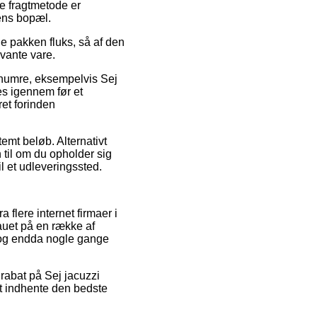
e fragtmetode er
rens bopæl.
ge pakken fluks, så af den
evante vare.
enumre, eksempelvis Sej
es igennem før et
ret forinden
temt beløb. Alternativt
 til om du opholder sig
il et udleveringssted.
 flere internet firmaer i
eauet på en række af
, og endda nogle gange
 rabat på Sej jacuzzi
 at indhente den bedste