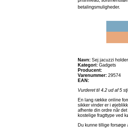
prisniveau, sortimentstø
betalingsmuligheder.
Navn:
Sej jacuzzi holder
Kategori:
Gadgets
Producent:
Varenummer:
29574
EAN:
Vurderet til
4.2
ud af 5 st
En lang række online for
sikker vinder er i øjeblikk
afhente din ordre når de
kostelige fragttype ved k
Du kunne tillige forsøge a