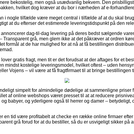
mere bekostelig, men også usædvanlig bekvem. Den prisbilligst
pakken, hvilket dog kræver at du bor i nærheden af e-forhandle
 i nogle tilfælde være meget central i tilfælde af at du skal bru
igtigt at du efterser det estimerede leveringstidspunkt på den rel
 annoncerer dag-til-dag levering på deres bedst sælgende var
 – Transparent grå, men glem ikke at det påkræver at ordren kør
et formål at de har mulighed for at nå at få bestillingen distribue
jemad.
lover gratis fragt, men tit er det forudsat at der aftages for et bes
 mindst kostelige leveringsmodel, hvilket oftest – uden hensyn
ler Vojens – vil være at få fragtfirmaet til at bringe bestillingen t
deligt simpelt for almindelige dødelige at sammenligne priser fra
llet af online webshops været presset til at at reducere prisniv
n og babyer, og yderligere også til herrer og damer – betydeligt
ver en tid være profitabelt at checke en række online firmaer efter
arent grå forud for at du bestiller, så du er usvigeligt sikker på