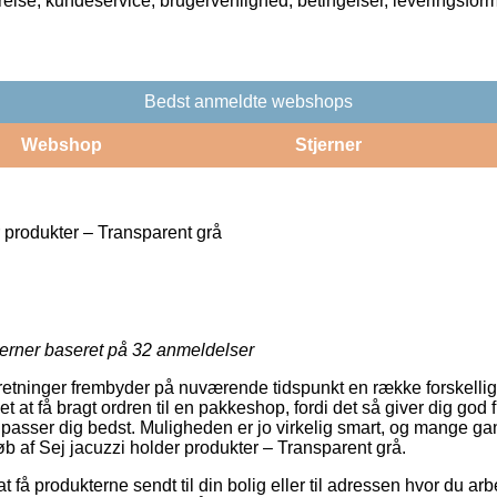
rrelse, kundeservice, brugervenlighed, betingelser, leveringsfor
Bedst anmeldte webshops
Webshop
Stjerner
 produkter – Transparent grå
jerner baseret på
32
anmeldelser
retninger frembyder på nuværende tidspunkt en række forskellig
et at få bragt ordren til en pakkeshop, fordi det så giver dig god fl
t passer dig bedst. Muligheden er jo virkelig smart, og mange 
øb af Sej jacuzzi holder produkter – Transparent grå.
t få produkterne sendt til din bolig eller til adressen hvor du arb