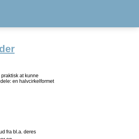
lder
t praktisk at kunne
 dele: en halvcirkelformet
 fra bl.a. deres