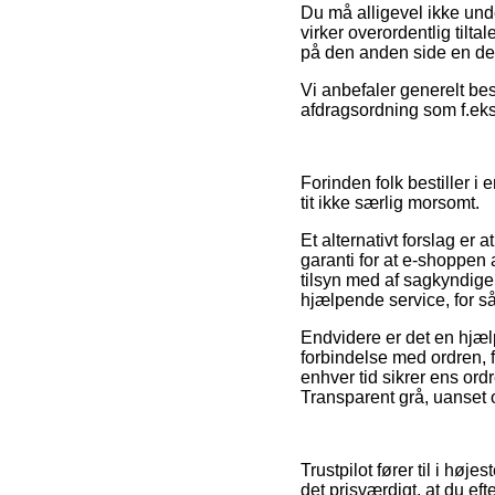
Du må alligevel ikke unde
virker overordentlig tilt
på den anden side en del
Vi anbefaler generelt be
afdragsordning som f.eks. 
Forinden folk bestiller i
tit ikke særlig morsomt.
Et alternativt forslag er
garanti for at e-shoppen
tilsyn med af sagkyndig
hjælpende service, for så
Endvidere er det en hjæl
forbindelse med ordren, fx
enhver tid sikrer ens ord
Transparent grå, uanset o
Trustpilot fører til i høj
det prisværdigt, at du ef