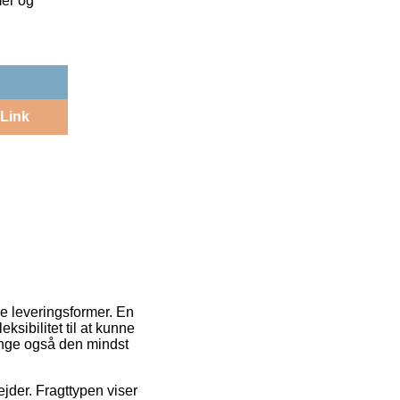
mer og
Link
e leveringsformer. En
eksibilitet til at kunne
gange også den mindst
ejder. Fragttypen viser