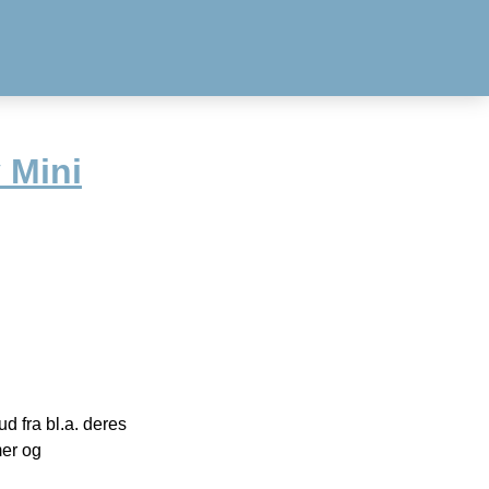
 Mini
 fra bl.a. deres
mer og