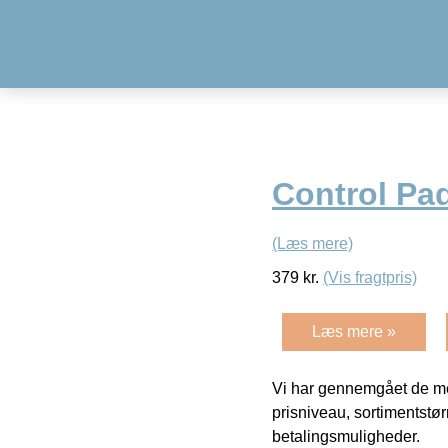
Control Pa
(Læs mere)
379
kr.
(Vis fragtpris)
Læs mere »
Vi har gennemgået de mes
prisniveau, sortimentstø
betalingsmuligheder.