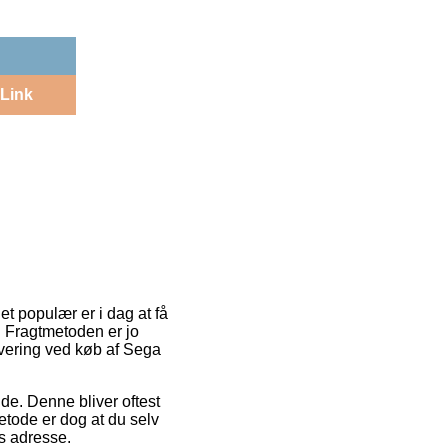
Link
et populær er i dag at få
t. Fragtmetoden er jo
evering ved køb af Sega
jde. Denne bliver oftest
tode er dog at du selv
ns adresse.