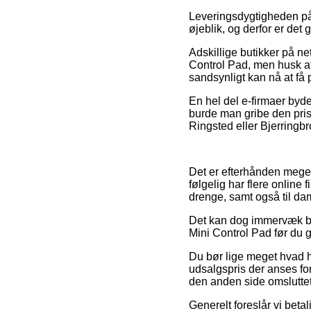
Leveringsdygtigheden på S
øjeblik, og derfor er det 
Adskillige butikker på ne
Control Pad, men husk at 
sandsynligt kan nå at få 
En hel del e-firmaer byde
burde man gribe den prisb
Ringsted eller Bjerringbro
Det er efterhånden meget
følgelig har flere online
drenge, samt også til da
Det kan dog immervæk bliv
Mini Control Pad før du g
Du bør lige meget hvad hu
udsalgspris der anses for 
den anden side omsluttet 
Generelt foreslår vi bet