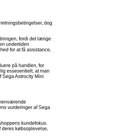
rretningsbetingelser, dog
dningen, fordi det længe
pen undertiden
ed for at få assistance,
luere på handlen, for
ig essesentielt, at man
f Sega Astrocity Mini
orhenværende
ngens vurderinger af Sega
e-shoppens kundefokus.
af deres købsoplevelse,