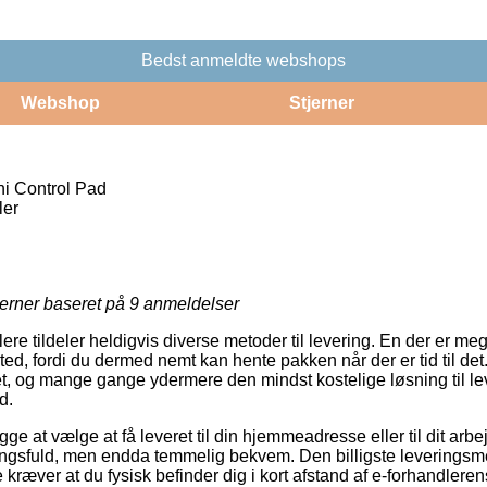
Bedst anmeldte webshops
Webshop
Stjerner
ni Control Pad
ler
jerner baseret på
9
anmeldelser
ere tildeler heldigvis diverse metoder til levering. En der er meg
ssted, fordi du dermed nemt kan hente pakken når der er tid til de
t, og mange gange ydermere den mindst kostelige løsning til l
d.
 at vælge at få leveret til din hjemmeadresse eller til dit arbe
gsfuld, men endda temmelig bekvem. Den billigste leveringsme
kræver at du fysisk befinder dig i kort afstand af e-forhandlere