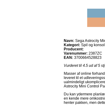
Navn:
Sega Astrocity Mi
Kategori:
Spil og konsol
Producent:
Varenummer:
2387ZC
EAN:
3700664528823
Vurderet til
4.5
ud af 5 st
Masser af online forhandl
leveret til et udlevering
ualmindeligt ukomplicere
Astrocity Mini Control Pa
Du kan ydermere planlægge
en kende mere omkostnin
henter pakken, men dette 