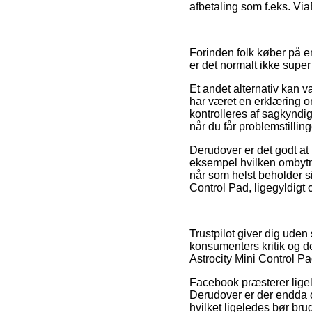
afbetaling som f.eks. Via
Forinden folk køber på e
er det normalt ikke super
Et andet alternativ kan 
har været en erklæring 
kontrolleres af sagkyndig
når du får problemstillin
Derudover er det godt at
eksempel hvilken ombytni
når som helst beholder si
Control Pad, ligegyldigt 
Trustpilot giver dig ude
konsumenters kritik og de
Astrocity Mini Control Pad
Facebook præsterer ligel
Derudover er der endda o
hvilket ligeledes bør bru