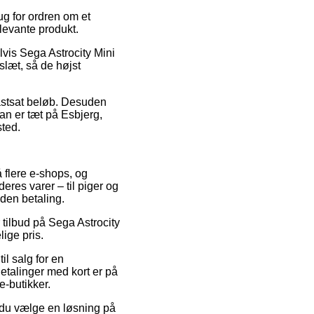
ug for ordren om et
elevante produkt.
lvis Sega Astrocity Mini
slæt, så de højst
fastsat beløb. Desuden
man er tæt på Esbjerg,
sted.
 flere e-shops, og
eres varer – til piger og
den betaling.
 tilbud på Sega Astrocity
ige pris.
il salg for en
 Betalinger med kort er på
e-butikker.
r du vælge en løsning på