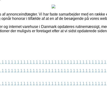
 af annonceindtægter. Vi har faste samarbejder med en række
 opnår honorar i tilfælde af at en af de besøgende på vores webs
r og internet varehuse i Danmark opdateres rutinemæssigt, men 
ektioner der muligvis er foretaget efter at vi sidst opdaterede side
1
1
1
1
1
1
1
1
1
1
1
1
1
1
1
1
1
1
1
1
1
1
1
1
1
1
1
1
1
1
1
1
1
1
1
1
1
1
1
1
1
1
1
1
1
1
1
1
1
1
1
1
1
1
1
1
1
1
1
1
1
1
1
1
1
1
1
1
1
1
1
1
1
1
1
1
1
1
1
1
1
1
1
1
1
1
1
1
1
1
1
1
1
1
1
1
1
1
1
1
1
1
1
1
1