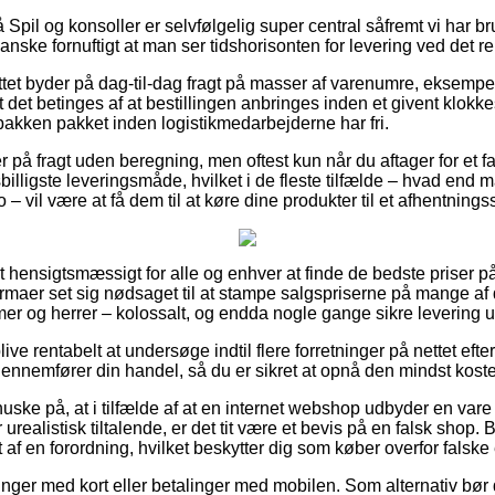
pil og konsoller er selvfølgelig super central såfremt vi har br
ganske fornuftigt at man ser tidshorisonten for levering ved det r
ttet byder på dag-til-dag fragt på masser af varenumre, eksempe
det betinges af at bestillingen anbringes inden et givent klokke
pakken pakket inden logistikmedarbejderne har fri.
r på fragt uden beregning, men oftest kun når du aftager for et 
illigste leveringsmåde, hvilket i de fleste tilfælde – hvad end 
 – vil være at få dem til at køre dine produkter til et afhentnings
 hensigtsmæssigt for alle og enhver at finde de bedste priser på
 firmaer set sig nødsaget til at stampe salgspriserne på mange af d
mer og herrer – kolossalt, og endda nogle gange sikre levering u
e rentabelt at undersøge indtil flere forretninger på nettet efter
ennemfører din handel, så du er sikret at opnå den mindst kostel
ske på, at i tilfælde af at en internet webshop udbyder en vare t
urealistisk tiltalende, er det tit være et bevis på en falsk shop.
af en forordning, hvilket beskytter dig som køber overfor falske 
alinger med kort eller betalinger med mobilen. Som alternativ bø