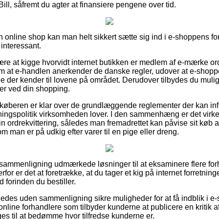
Bill, såfremt du agter at finansiere pengene over tid.
n online shop kan man helt sikkert sætte sig ind i e-shoppens fo
 interessant.
være at kigge hvorvidt internet butikken er medlem af e-mærke or
om at e-handlen anerkender de danske regler, udover at e-shop
e der kender til lovene på området. Derudover tilbydes du muligh
ger ved din shopping.
 køberen er klar over de grundlæggende reglementer der kan inf
ngspolitik virksomheden lover. I den sammenhæng er det virkel
n ordrekvittering, således man fremadrettet kan påvise sit køb a
om man er på udkig efter varer til en pige eller dreng.
n sammenligning udmærkede løsninger til at eksaminere flere f
rfor er det at foretrække, at du tager et kig på internet forretni
 forinden du bestiller.
edes uden sammenligning sikre muligheder for at få indblik i 
nline forhandlere som tilbyder kunderne at publicere en kritik 
ges til at bedømme hvor tilfredse kunderne er.