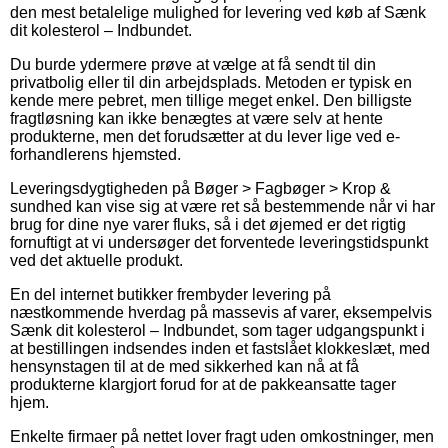
den mest betalelige mulighed for levering ved køb af Sænk
dit kolesterol – Indbundet.
Du burde ydermere prøve at vælge at få sendt til din
privatbolig eller til din arbejdsplads. Metoden er typisk en
kende mere pebret, men tillige meget enkel. Den billigste
fragtløsning kan ikke benægtes at være selv at hente
produkterne, men det forudsætter at du lever lige ved e-
forhandlerens hjemsted.
Leveringsdygtigheden på Bøger > Fagbøger > Krop &
sundhed kan vise sig at være ret så bestemmende når vi har
brug for dine nye varer fluks, så i det øjemed er det rigtig
fornuftigt at vi undersøger det forventede leveringstidspunkt
ved det aktuelle produkt.
En del internet butikker frembyder levering på
næstkommende hverdag på massevis af varer, eksempelvis
Sænk dit kolesterol – Indbundet, som tager udgangspunkt i
at bestillingen indsendes inden et fastslået klokkeslæt, med
hensynstagen til at de med sikkerhed kan nå at få
produkterne klargjort forud for at de pakkeansatte tager
hjem.
Enkelte firmaer på nettet lover fragt uden omkostninger, men