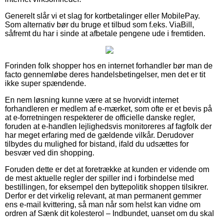
Generelt slår vi et slag for kortbetalinger eller MobilePay.
Som alternativ bør du bruge et tilbud som f.eks. ViaBill,
såfremt du har i sinde at afbetale pengene ude i fremtiden.
Forinden folk shopper hos en internet forhandler bør man de
facto gennemløbe deres handelsbetingelser, men det er tit
ikke super spændende.
En nem løsning kunne være at se hvorvidt internet
forhandleren er medlem af e-mærket, som ofte er et bevis på
at e-forretningen respekterer de officielle danske regler,
foruden at e-handlen lejlighedsvis monitoreres af fagfolk der
har meget erfaring med de gældende vilkår. Derudover
tilbydes du mulighed for bistand, ifald du udsættes for
besvær ved din shopping.
Foruden dette er det at foretrække at kunden er vidende om
de mest aktuelle regler der spiller ind i forbindelse med
bestillingen, for eksempel den byttepolitik shoppen tilsikrer.
Derfor er det virkelig relevant, at man permanent gemmer
ens e-mail kvittering, så man når som helst kan vidne om
ordren af Sænk dit kolesterol – Indbundet, uanset om du skal