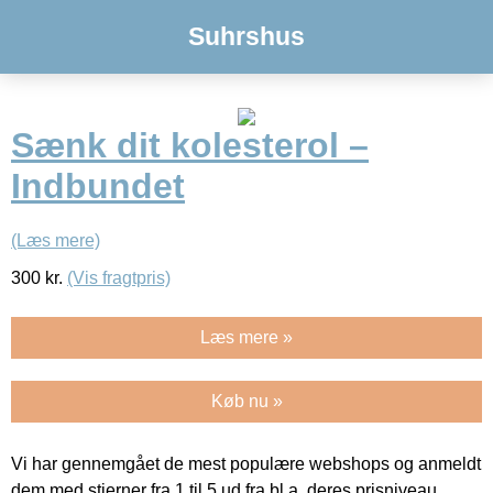
Suhrshus
Sænk dit kolesterol –
Indbundet
(Læs mere)
300
kr.
(Vis fragtpris)
Læs mere »
Køb nu »
Vi har gennemgået de mest populære webshops og anmeldt
dem med stjerner fra 1 til 5 ud fra bl.a. deres prisniveau,