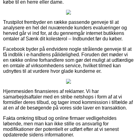
købe til en herre eller dame.
Trustpilot frembyder en række passende genveje til at
analysere en hel del nuværende kunders evalueringer og
herved går vi ind for, at du gennemgår internet butikkens
omtaler af Sænk dit kolesterol – Indbundet før du køber.
Facebook byder på endvidere nogle strålende genveje til at
få indblik i e-handlens pålidelighed. Foruden det møder vi
en række online forhandlere som gør det muligt at udfærdige
en omtale af virksomhedens service, hvilket tilmed kan
udnyttes til at vurdere hvor glade kunderne er.
Hjemmesiden finansieres af reklamer. Vi har
samarbejdsaftaler med en stribe netshops i form af at vi
formidler deres tilbud, og tager imod kommission i tilfælde af
at en af de besøgende på vores side laver en transaktion.
Fakta omkring tilbud og online firmaer vedligeholdes
løbende, men man kan ikke stille os ansvarlig for
modifikationer der potentielt er udført efter at vi senest
opdaterede sidens informationer.