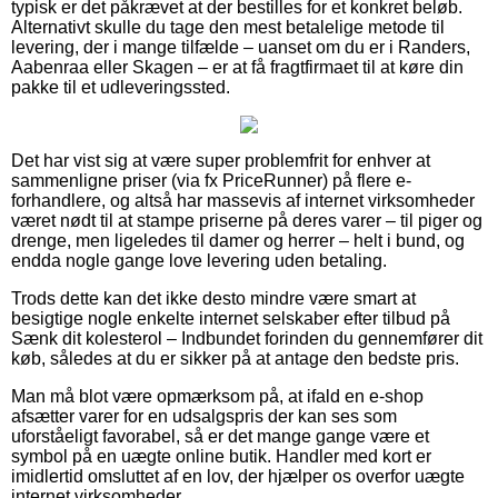
typisk er det påkrævet at der bestilles for et konkret beløb.
Alternativt skulle du tage den mest betalelige metode til
levering, der i mange tilfælde – uanset om du er i Randers,
Aabenraa eller Skagen – er at få fragtfirmaet til at køre din
pakke til et udleveringssted.
Det har vist sig at være super problemfrit for enhver at
sammenligne priser (via fx PriceRunner) på flere e-
forhandlere, og altså har massevis af internet virksomheder
været nødt til at stampe priserne på deres varer – til piger og
drenge, men ligeledes til damer og herrer – helt i bund, og
endda nogle gange love levering uden betaling.
Trods dette kan det ikke desto mindre være smart at
besigtige nogle enkelte internet selskaber efter tilbud på
Sænk dit kolesterol – Indbundet forinden du gennemfører dit
køb, således at du er sikker på at antage den bedste pris.
Man må blot være opmærksom på, at ifald en e-shop
afsætter varer for en udsalgspris der kan ses som
uforståeligt favorabel, så er det mange gange være et
symbol på en uægte online butik. Handler med kort er
imidlertid omsluttet af en lov, der hjælper os overfor uægte
internet virksomheder.