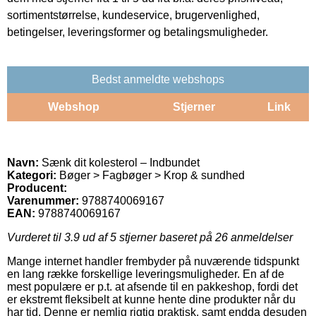
sortimentstørrelse, kundeservice, brugervenlighed,
betingelser, leveringsformer og betalingsmuligheder.
Bedst anmeldte webshops
Webshop
Stjerner
Link
Navn:
Sænk dit kolesterol – Indbundet
Kategori:
Bøger > Fagbøger > Krop & sundhed
Producent:
Varenummer:
9788740069167
EAN:
9788740069167
Vurderet til
3.9
ud af 5 stjerner baseret på
26
anmeldelser
Mange internet handler frembyder på nuværende tidspunkt
en lang række forskellige leveringsmuligheder. En af de
mest populære er p.t. at afsende til en pakkeshop, fordi det
er ekstremt fleksibelt at kunne hente dine produkter når du
har tid. Denne er nemlig rigtig praktisk, samt endda desuden