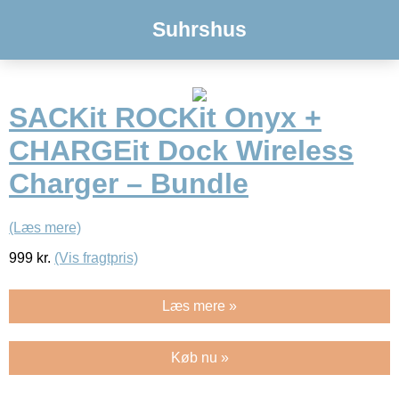
Suhrshus
SACKit ROCKit Onyx +
CHARGEit Dock Wireless
Charger – Bundle
(Læs mere)
999
kr.
(Vis fragtpris)
Læs mere »
Køb nu »