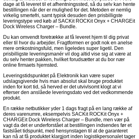
dage at få leveret til et afhentningssted, så du selv kan hente
bestillingen når der er mulighed for det. Metoden er nemlig
virkelig smertefri, samt typisk desuden den prisbilligste
leveringstype ved køb af SACKit ROCKit Onyx + CHARGEit
Dock Wireless Charger – Bundle.
Du kan omvendt foretrække at få leveret hjem til dig privat
eller til hvor du arbejder. Fragtformen er godt nok en anelse
mere omkostningsfuld, men ligeledes super ligetil. Den
prisbilligste leveringsmanér vil dog altid vise sig at være at
du selv henter pakken, hvilket forudsætter at du bor nær
online firmaets hjemsted.
Leveringstidspunktet på Elektronik kan være super
udslagsgivende hvis man absolut skal bruge produktet
inden for kort tid, så herved er det utvivlsomt klogt at vi
efterser den anslåede leveringsdato ved det vedkommende
produkt.
En række netbutikker yder 1 dags fragt på en lang række af
deres varenumre, eksempelvis SACKit ROCKit Onyx +
CHARGEit Dock Wireless Charger – Bundle, men vær på
vagt da det er underforstået at bestillingen indsendes før et
fastslået tidspunkt, med hensynstagen til at de garanteret
kan nå at få produktet klargjort inden logistikpersonalet tager