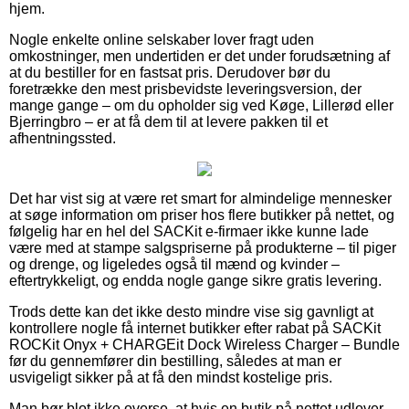
hjem.
Nogle enkelte online selskaber lover fragt uden
omkostninger, men undertiden er det under forudsætning af
at du bestiller for en fastsat pris. Derudover bør du
foretrække den mest prisbevidste leveringsversion, der
mange gange – om du opholder sig ved Køge, Lillerød eller
Bjerringbro – er at få dem til at levere pakken til et
afhentningssted.
Det har vist sig at være ret smart for almindelige mennesker
at søge information om priser hos flere butikker på nettet, og
følgelig har en hel del SACKit e-firmaer ikke kunne lade
være med at stampe salgspriserne på produkterne – til piger
og drenge, og ligeledes også til mænd og kvinder –
eftertrykkeligt, og endda nogle gange sikre gratis levering.
Trods dette kan det ikke desto mindre vise sig gavnligt at
kontrollere nogle få internet butikker efter rabat på SACKit
ROCKit Onyx + CHARGEit Dock Wireless Charger – Bundle
før du gennemfører din bestilling, således at man er
usvigeligt sikker på at få den mindst kostelige pris.
Man bør blot ikke overse, at hvis en butik på nettet udlover