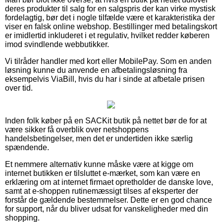
deres produkter til salg for en salgspris der kan virke mystisk
fordelagtig, bør det i nogle tilfælde være et karakteristika der
viser en falsk online webshop. Bestillinger med betalingskort
er imidlertid inkluderet i et regulativ, hvilket redder køberen
imod svindlende webbutikker.
Vi tilråder handler med kort eller MobilePay. Som en anden
løsning kunne du anvende en afbetalingsløsning fra
eksempelvis ViaBill, hvis du har i sinde at afbetale prisen
over tid.
Inden folk køber på en SACKit butik på nettet bør de for at
være sikker få overblik over netshoppens
handelsbetingelser, men det er undertiden ikke særlig
spændende.
Et nemmere alternativ kunne måske være at kigge om
internet butikken er tilsluttet e-mærket, som kan være en
erklæring om at internet firmaet opretholder de danske love,
samt at e-shoppen rutinemæssigt tilses af eksperter der
forstår de gældende bestemmelser. Dette er en god chance
for support, når du bliver udsat for vanskeligheder med din
shopping.