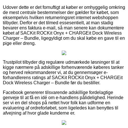
Udover dette er det fornuftigt at køber er omhyggelig omkring
de mest centrale bestemmelser der gælder for købet, som
eksempelvis hvilken returneringsret internet webshoppen
tilbyder. Derfor er det tilmed essesentielt, at man stadig
bevarer ens faktura e-mail, så man senere kan dokumentere
købet af SACKit ROCKit Onyx + CHARGEit Dock Wireless
Charger – Bundle, ligegyldigt om du skal købe en gave til en
pige eller dreng.
Trustpilot tilbyder dig regulære udmærkede løsninger til at
kigge nærmere på adskillige forhenværende køberes tanker
og herved rekommanderer vi, at du gennemsøger e-
forhandlerens ratings af SACKit ROCKit Onyx + CHARGEit
Dock Wireless Charger – Bundle før du bestiller.
Facebook genererer tilsvarende adskillige fordelagtige
genveje til at få en idé om e-handlens pålidelighed. Herinde
ser vi en del shops på nettet hvor folk kan udforme en
evaluering af ordreforløbet, som ligeledes kan benyttes til
afvejning af hvor glade kunderne er.