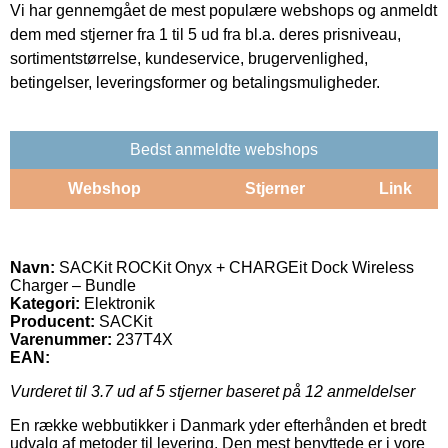
Vi har gennemgået de mest populære webshops og anmeldt
dem med stjerner fra 1 til 5 ud fra bl.a. deres prisniveau,
sortimentstørrelse, kundeservice, brugervenlighed,
betingelser, leveringsformer og betalingsmuligheder.
Bedst anmeldte webshops
Webshop
Stjerner
Link
Navn:
SACKit ROCKit Onyx + CHARGEit Dock Wireless
Charger – Bundle
Kategori:
Elektronik
Producent:
SACKit
Varenummer:
237T4X
EAN:
Vurderet til
3.7
ud af 5 stjerner baseret på
12
anmeldelser
En række webbutikker i Danmark yder efterhånden et bredt
udvalg af metoder til levering. Den mest benyttede er i vore