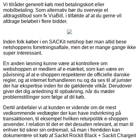
Vi tilråder generelt køb med betalingskort eller
mobilbetaling. Som alternativ bør du overveje et
afdragstilbud som fx ViaBill, i tilfælde af at du gerne vil
afdrage beløbet i flere bidder.
Inden folk køber i en SACKit netshop bør man altid bese
netshoppens forretningsaftale, men det er mange gange ikke
super interessant.
En anden løsning kunne være at kontrollere om
webshoppen er medlem af e-mærket, som kan være en
påvisning af at e-shoppen respekterer de officielle danske
regler, og at internet forhandleren nu og da ses til af jurister
der har ekspertise inden for de gældende vilkår. Derudover
giver det dig anledning til opbakning, når du møder
problemstillinger som følge af dit køb.
Dertil anbefaler vi at kunden er vidende om de mest
vedkommende vedtægter der kan have indvirkning på
transaktionen, til eksempel hvilken returpolitik e-shoppen
anvender. I relation til det er det desuden relevant, at man til
enhver tid sikrer sin ordremail, så man i fremtiden kan
dokumentere sit køb af Sackit Rockit Black + Sackit Chargeit