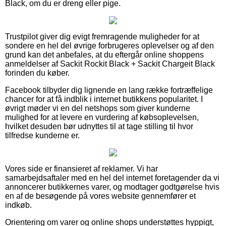
Black, om du er dreng eller pige.
Trustpilot giver dig evigt fremragende muligheder for at
sondere en hel del øvrige forbrugeres oplevelser og af den
grund kan det anbefales, at du eftergår online shoppens
anmeldelser af Sackit Rockit Black + Sackit Chargeit Black
forinden du køber.
Facebook tilbyder dig lignende en lang række fortræffelige
chancer for at få indblik i internet butikkens popularitet. I
øvrigt møder vi en del netshops som giver kunderne
mulighed for at levere en vurdering af købsoplevelsen,
hvilket desuden bør udnyttes til at tage stilling til hvor
tilfredse kunderne er.
Vores side er finansieret af reklamer. Vi har
samarbejdsaftaler med en hel del internet foretagender da vi
annoncerer butikkernes varer, og modtager godtgørelse hvis
en af de besøgende på vores website gennemfører et
indkøb.
Orientering om varer og online shops understøttes hyppigt,