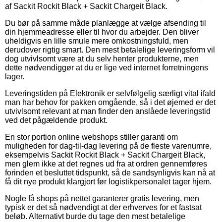
af Sackit Rockit Black + Sackit Chargeit Black.
Du bør på samme måde planlægge at vælge afsending til
din hjemmeadresse eller til hvor du arbejder. Den bliver
uheldigvis en lille smule mere omkostningsfuld, men
derudover rigtig smart. Den mest betalelige leveringsform vil
dog utvivlsomt være at du selv henter produkterne, men
dette nødvendiggør at du er lige ved internet forretningens
lager.
Leveringstiden på Elektronik er selvfølgelig særligt vital ifald
man har behov for pakken omgående, så i det øjemed er det
utvivlsomt relevant at man finder den anslåede leveringstid
ved det pågældende produkt.
En stor portion online webshops stiller garanti om
muligheden for dag-til-dag levering på de fleste varenumre,
eksempelvis Sackit Rockit Black + Sackit Chargeit Black,
men glem ikke at det regnes ud fra at ordren gennemføres
forinden et besluttet tidspunkt, så de sandsynligvis kan nå at
få dit nye produkt klargjort før logistikpersonalet tager hjem.
Nogle få shops på nettet garanterer gratis levering, men
typisk er det så nødvendigt at der erhverves for et fastsat
beløb. Alternativt burde du tage den mest betalelige