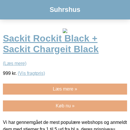
Suhrshus
Sackit Rockit Black +
Sackit Chargeit Black
(Læs mere)
999
kr.
(Vis fragtpris)
Læs mere »
Køb nu »
Vi har gennemgået de mest populære webshops og anmeldt
dem med stjerner fra 1 til 5 ud fra bl.a. deres prisniveau,