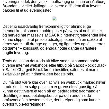
leveringsmodel, der typisk – uafhængig om man er i Aalborg,
Brønderslev eller Jyllinge – vil være at få dem til at levere
pakken til et udleveringssted.
Det er jo usædvanlig fremkommeligt for almindelige
mennesker at sammenholde priser på tværs af netbutikker,
og herved har massevis af SACKit internet foretagender ikke
kunne slippe for at presse udsalgspriserne på en række af
deres varer – til drenge og piger, og ligeledes også til herrer
og damer – kolossalt, og endda nogle gange garantere
fragtfri levering.
Trods dette kan det trods alt blive smart at sammenholde
diverse internet webshops efter tilbud på Sackit Rockit Black
+ Sackit Chargeit Black før du bestiller, således at man er
skråsikker på at indhente den bedste pris.
Du må blot være klar over, at hvis en webbutik markedsfører
produkter til en salgspris som er grænseløst gunstig, så
kunne det tit være et tegn på en bedragerisk e-forhandler.
Bestillinger med betalingskort er på den anden side
omfavnet af en bestemmelse, der hjælper dig som kunde
overfor fup e-forretninger.