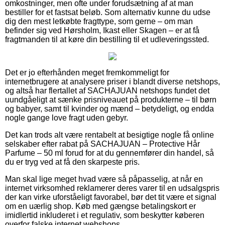
omkostninger, men ofte under forudsætning af at man
bestiller for et fastsat beløb. Som alternativ kunne du udse
dig den mest letkøbte fragttype, som gerne – om man
befinder sig ved Hørsholm, Ikast eller Skagen – er at få
fragtmanden til at køre din bestilling til et udleveringssted.
Det er jo efterhånden meget fremkommeligt for
internetbrugere at analysere priser i blandt diverse netshops,
og altså har flertallet af SACHAJUAN netshops fundet det
uundgåeligt at sænke prisniveauet på produkterne – til børn
og babyer, samt til kvinder og mænd – betydeligt, og endda
nogle gange love fragt uden gebyr.
Det kan trods alt være rentabelt at besigtige nogle få online
selskaber efter rabat på SACHAJUAN – Protective Hår
Parfume – 50 ml forud for at du gennemfører din handel, så
du er tryg ved at få den skarpeste pris.
Man skal lige meget hvad være så påpasselig, at når en
internet virksomhed reklamerer deres varer til en udsalgspris
der kan virke uforståeligt favorabel, bør det tit være et signal
om en uærlig shop. Køb med gængse betalingskort er
imidlertid inkluderet i et regulativ, som beskytter køberen
overfor falske internet webshops.