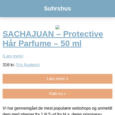
Suhrshus
SACHAJUAN – Protective
Hår Parfume – 50 ml
(Læs mere)
316
kr.
(Vis fragtpris)
Læs mere »
Køb nu »
Vi har gennemgået de mest populære webshops og anmeldt
dem med stjerner fra 1 til 5 ud fra bl.a. deres prisniveau,