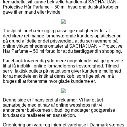
fremadrettet vil kunne bekræfte handlen af SACHAJUAN –
Protective Hår Parfume – 50 ml, hvad end du skal købe en
gave til en mand eller kvinde.
Trustpilot indebærer rigtig passelige muligheder for at
dechifrere ret mange forhenværende kunders opfattelser og
på grund af dette er det prisværdigt, at du ser nærmere på
online virksomhedens omtaler af SACHAJUAN – Protective
Hår Parfume – 50 ml forud for at du færdiggør din shopping.
Facebook forærer dig ydermere nogenlunde nyttige genveje
til at få indblik i online forhandlerens troværdighed. Tilmed
ser vi faktisk outlets på nettet som giver kunderne mulighed
for at meddele en kritik af deres køb, som lige så vel må
bruges til at fornemme hvor glade kunderne er.
Denne side er finansieret af reklamer. Vi har et tæt
samarbejde med et hav af online webshops når vi
annoncerer butikkernes tilbud, og modtager godtgørelse
forudsat du realiserer en transaktion.
Orientering om varer og internet varehuse i Danmark værnes