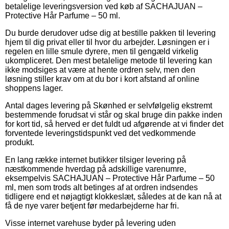
betalelige leveringsversion ved køb af SACHAJUAN –
Protective Hår Parfume – 50 ml.
Du burde derudover udse dig at bestille pakken til levering
hjem til dig privat eller til hvor du arbejder. Løsningen er i
regelen en lille smule dyrere, men til gengæld virkelig
ukompliceret. Den mest betalelige metode til levering kan
ikke modsiges at være at hente ordren selv, men den
løsning stiller krav om at du bor i kort afstand af online
shoppens lager.
Antal dages levering på Skønhed er selvfølgelig ekstremt
bestemmende forudsat vi står og skal bruge din pakke inden
for kort tid, så herved er det fuldt ud afgørende at vi finder det
forventede leveringstidspunkt ved det vedkommende
produkt.
En lang række internet butikker tilsiger levering på
næstkommende hverdag på adskillige varenumre,
eksempelvis SACHAJUAN – Protective Hår Parfume – 50
ml, men som trods alt betinges af at ordren indsendes
tidligere end et nøjagtigt klokkeslæt, således at de kan nå at
få de nye varer betjent før medarbejderne har fri.
Visse internet varehuse byder på levering uden