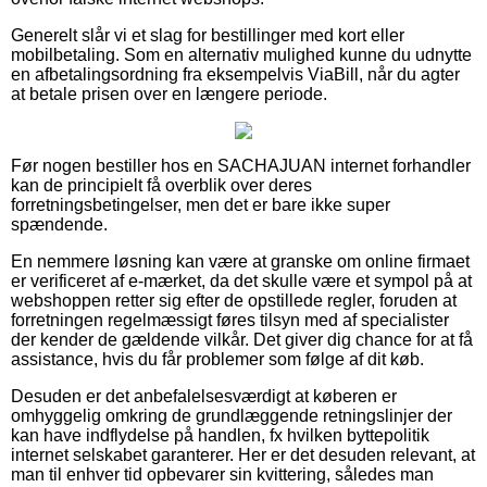
Generelt slår vi et slag for bestillinger med kort eller
mobilbetaling. Som en alternativ mulighed kunne du udnytte
en afbetalingsordning fra eksempelvis ViaBill, når du agter
at betale prisen over en længere periode.
Før nogen bestiller hos en SACHAJUAN internet forhandler
kan de principielt få overblik over deres
forretningsbetingelser, men det er bare ikke super
spændende.
En nemmere løsning kan være at granske om online firmaet
er verificeret af e-mærket, da det skulle være et sympol på at
webshoppen retter sig efter de opstillede regler, foruden at
forretningen regelmæssigt føres tilsyn med af specialister
der kender de gældende vilkår. Det giver dig chance for at få
assistance, hvis du får problemer som følge af dit køb.
Desuden er det anbefalelsesværdigt at køberen er
omhyggelig omkring de grundlæggende retningslinjer der
kan have indflydelse på handlen, fx hvilken byttepolitik
internet selskabet garanterer. Her er det desuden relevant, at
man til enhver tid opbevarer sin kvittering, således man