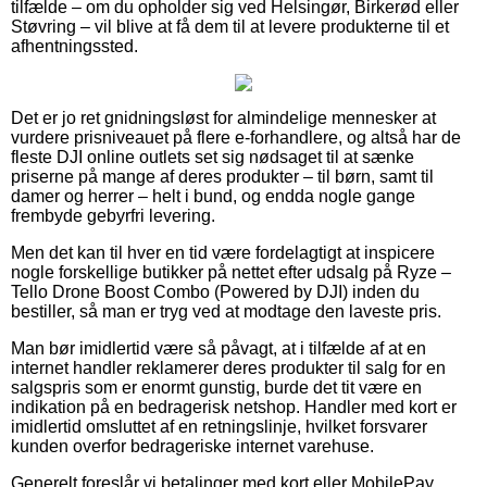
tilfælde – om du opholder sig ved Helsingør, Birkerød eller
Støvring – vil blive at få dem til at levere produkterne til et
afhentningssted.
Det er jo ret gnidningsløst for almindelige mennesker at
vurdere prisniveauet på flere e-forhandlere, og altså har de
fleste DJI online outlets set sig nødsaget til at sænke
priserne på mange af deres produkter – til børn, samt til
damer og herrer – helt i bund, og endda nogle gange
frembyde gebyrfri levering.
Men det kan til hver en tid være fordelagtigt at inspicere
nogle forskellige butikker på nettet efter udsalg på Ryze –
Tello Drone Boost Combo (Powered by DJI) inden du
bestiller, så man er tryg ved at modtage den laveste pris.
Man bør imidlertid være så påvagt, at i tilfælde af at en
internet handler reklamerer deres produkter til salg for en
salgspris som er enormt gunstig, burde det tit være en
indikation på en bedragerisk netshop. Handler med kort er
imidlertid omsluttet af en retningslinje, hvilket forsvarer
kunden overfor bedrageriske internet varehuse.
Generelt foreslår vi betalinger med kort eller MobilePay.