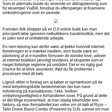
Som et alternativ burde du anvende en afdragsløsning som
for eksempel ViaBill, forudsat du efterspørger at finansiere
omkostningerne over en periode.
Forinden folk shopper på en DJI online butik kan man
principielt løbe igennem netbutikkens handelsvilkår, men det
er uden tvivl et omfattende arbejde.
En nem løsning kan derfor være at tjekke hvorvidt internet
forretningen er e-mærket medlem, som burde være en
påvisning af at e-handlen forsvarer de danske love, udover
at internet butikken jævnligt revideres af eksperter som er
meget fortrolige reglerne på området. Det er en rigtig god
chance for at blive assisteret, ifald du får problemer i
processen med dit køb.
Ligeså stiller vi forslag om at køber er opmærksom på de
mest betydningsfulde bestemmelser der kan have
indvirkning på transaktionen, f.eks. hvilken
ombytningsrettighed e-forhandleren lover. På grund af dette
er det tillige essesentielt, at man stadig bibeholder ens
faktura, så man fremadrettet kan vidne om sit køb af Ryze –
Tello Drone Boost Combo (Powered by DJI), uanset om man