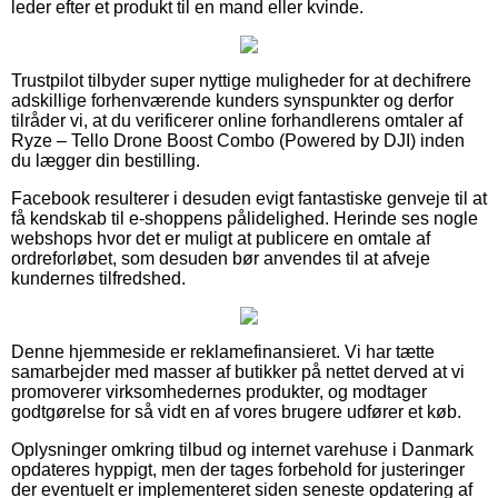
leder efter et produkt til en mand eller kvinde.
Trustpilot tilbyder super nyttige muligheder for at dechifrere
adskillige forhenværende kunders synspunkter og derfor
tilråder vi, at du verificerer online forhandlerens omtaler af
Ryze – Tello Drone Boost Combo (Powered by DJI) inden
du lægger din bestilling.
Facebook resulterer i desuden evigt fantastiske genveje til at
få kendskab til e-shoppens pålidelighed. Herinde ses nogle
webshops hvor det er muligt at publicere en omtale af
ordreforløbet, som desuden bør anvendes til at afveje
kundernes tilfredshed.
Denne hjemmeside er reklamefinansieret. Vi har tætte
samarbejder med masser af butikker på nettet derved at vi
promoverer virksomhedernes produkter, og modtager
godtgørelse for så vidt en af vores brugere udfører et køb.
Oplysninger omkring tilbud og internet varehuse i Danmark
opdateres hyppigt, men der tages forbehold for justeringer
der eventuelt er implementeret siden seneste opdatering af