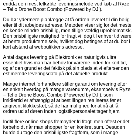
endda den mest letkøbte leveringsmetode ved køb af Ryze
– Tello Drone Boost Combo (Powered by DJI).
Du bør ydermere planlægge at få ordren leveret til din bolig
eller til dit arbejdes adresse. Metoden viser sig for det meste
en kende mindre prisbillig, men tillige vældig uproblematisk.
Den prisbilligste mulighed for fragt vil dog til enhver tid være
at hente produkterne selv, hvilket dog betinges af at du bor i
kort afstand af webbutikkens adresse.
Antal dages levering på Elektronik er naturligvis ultra
essentiel hvis man har behov for varerne inden for kort tid,
og af den grund er det faktisk på sin plads at vi efterser den
estimerede leveringsdato på det aktuelle produkt.
Mange internet forhandlere stiller garanti om levering efter
en enkelt hverdag på mange varenumre, eksempelvis Ryze
– Tello Drone Boost Combo (Powered by DJI), som
imidlertid er afhængig af at bestillingen realiseres før et
angivent klokkeslæt, så de har mulighed for at nå at få
ordren ud af døren inden logistikpersonalet tager hjem.
Indtil flere online shops frembyder fri fragt, men oftest er det
forbeholdt når man shopper for en konkret sum. Desuden
burde du tage den prisbilligste fragtform, som i mange