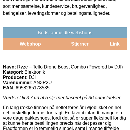
sortimentstørrelse, kundeservice, brugervenlighed,
betingelser, leveringsformer og betalingsmuligheder.
Bedst anmeldte webshops
Webshop
Stjerner
Link
Navn:
Ryze – Tello Drone Boost Combo (Powered by DJI)
Kategori:
Elektronik
Producent:
DJI
Varenummer:
AN3P2U
EAN:
6958265178535
Vurderet til
3.7
ud af 5 stjerner baseret på
36
anmeldelser
En lang række firmaer på nettet foreslår i øjeblikket en hel
del forskellige former for fragt. En favorit iblandt mange er i
vore dage pakkeshops, fordi det så er super fleksibelt for dig
at kunne hente bestillingen præcis når det passer dig.
Fragtformen er jo temmelig simpel, samt i mange tilfælde