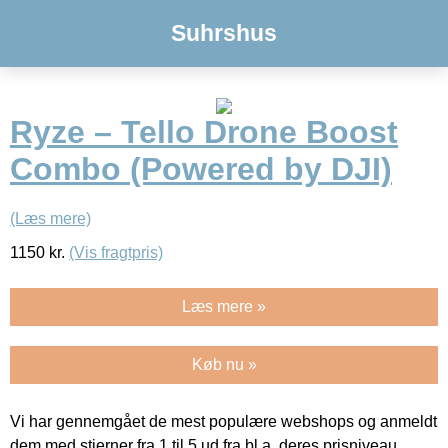
Suhrshus
Ryze – Tello Drone Boost
Combo (Powered by DJI)
(Læs mere)
1150
kr.
(Vis fragtpris)
Læs mere »
Køb nu »
Vi har gennemgået de mest populære webshops og anmeldt
dem med stjerner fra 1 til 5 ud fra bl.a. deres prisniveau,