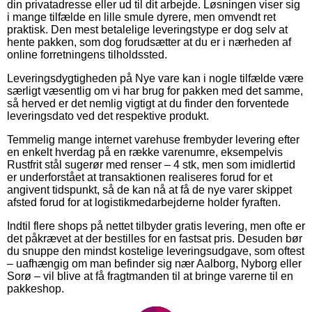
din privatadresse eller ud til dit arbejde. Løsningen viser sig
i mange tilfælde en lille smule dyrere, men omvendt ret
praktisk. Den mest betalelige leveringstype er dog selv at
hente pakken, som dog forudsætter at du er i nærheden af
online forretningens tilholdssted.
Leveringsdygtigheden på Nye vare kan i nogle tilfælde være
særligt væsentlig om vi har brug for pakken med det samme,
så herved er det nemlig vigtigt at du finder den forventede
leveringsdato ved det respektive produkt.
Temmelig mange internet varehuse frembyder levering efter
en enkelt hverdag på en række varenumre, eksempelvis
Rustfrit stål sugerør med renser – 4 stk, men som imidlertid
er underforstået at transaktionen realiseres forud for et
angivent tidspunkt, så de kan nå at få de nye varer skippet
afsted forud for at logistikmedarbejderne holder fyraften.
Indtil flere shops på nettet tilbyder gratis levering, men ofte er
det påkrævet at der bestilles for en fastsat pris. Desuden bør
du snuppe den mindst kostelige leveringsudgave, som oftest
– uafhængig om man befinder sig nær Aalborg, Nyborg eller
Sorø – vil blive at få fragtmanden til at bringe varerne til en
pakkeshop.