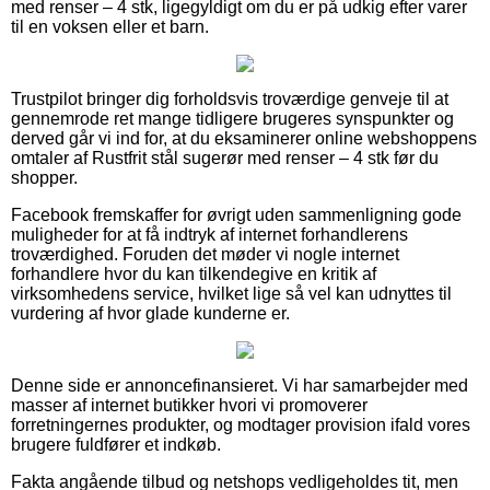
med renser – 4 stk, ligegyldigt om du er på udkig efter varer
til en voksen eller et barn.
Trustpilot bringer dig forholdsvis troværdige genveje til at
gennemrode ret mange tidligere brugeres synspunkter og
derved går vi ind for, at du eksaminerer online webshoppens
omtaler af Rustfrit stål sugerør med renser – 4 stk før du
shopper.
Facebook fremskaffer for øvrigt uden sammenligning gode
muligheder for at få indtryk af internet forhandlerens
troværdighed. Foruden det møder vi nogle internet
forhandlere hvor du kan tilkendegive en kritik af
virksomhedens service, hvilket lige så vel kan udnyttes til
vurdering af hvor glade kunderne er.
Denne side er annoncefinansieret. Vi har samarbejder med
masser af internet butikker hvori vi promoverer
forretningernes produkter, og modtager provision ifald vores
brugere fuldfører et indkøb.
Fakta angående tilbud og netshops vedligeholdes tit, men