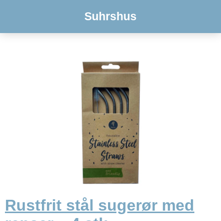
Suhrshus
Rustfrit stål sugerør med