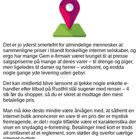
Det er jo yderst smertefrit for almindelige mennesker at
sammenligne priser i blandt forskellige internet selskaber, og
ergo har mange Gem e-firmaer været tvunget til at presse
salgspriserne på mange af deres varer – til drenge og piger,
men ligeledes til damer og herrer – voldsomt, og endda
nogle gange yde levering uden gebyr.
Det kan imidlertid blive lønsomt at tjekke nogle enkelte e-
handler efter tilbud på Rustfrit stål sugerør med renser – 4
stk før du shopper, så du er sikret at modtage den mest
betalelige pris.
Man må ikke desto mindre være årvågen med, at såfremt en
internet butik annoncerer en vare til en pris der er mystisk
fremragende, er det i nogle tilfælde være et karakteristika der
viser en snydagtig e-forretning. Betalinger med kort er trods
alt omfavnet af et reglement, som støtter dig overfor uærlige
internet outlets.