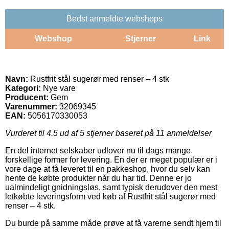
Bedst anmeldte webshops
Webshop
Stjerner
Link
Navn:
Rustfrit stål sugerør med renser – 4 stk
Kategori:
Nye vare
Producent:
Gem
Varenummer:
32069345
EAN:
5056170330053
Vurderet til
4.5
ud af 5 stjerner baseret på
11
anmeldelser
En del internet selskaber udlover nu til dags mange
forskellige former for levering. En der er meget populær er i
vore dage at få leveret til en pakkeshop, hvor du selv kan
hente de købte produkter når du har tid. Denne er jo
ualmindeligt gnidningsløs, samt typisk derudover den mest
letkøbte leveringsform ved køb af Rustfrit stål sugerør med
renser – 4 stk.
Du burde på samme måde prøve at få varerne sendt hjem til