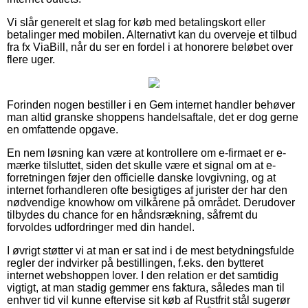
Vi slår generelt et slag for køb med betalingskort eller
betalinger med mobilen. Alternativt kan du overveje et tilbud
fra fx ViaBill, når du ser en fordel i at honorere beløbet over
flere uger.
Forinden nogen bestiller i en Gem internet handler behøver
man altid granske shoppens handelsaftale, det er dog gerne
en omfattende opgave.
En nem løsning kan være at kontrollere om e-firmaet er e-
mærke tilsluttet, siden det skulle være et signal om at e-
forretningen føjer den officielle danske lovgivning, og at
internet forhandleren ofte besigtiges af jurister der har den
nødvendige knowhow om vilkårene på området. Derudover
tilbydes du chance for en håndsrækning, såfremt du
forvoldes udfordringer med din handel.
I øvrigt støtter vi at man er sat ind i de mest betydningsfulde
regler der indvirker på bestillingen, f.eks. den bytteret
internet webshoppen lover. I den relation er det samtidig
vigtigt, at man stadig gemmer ens faktura, således man til
enhver tid vil kunne eftervise sit køb af Rustfrit stål sugerør