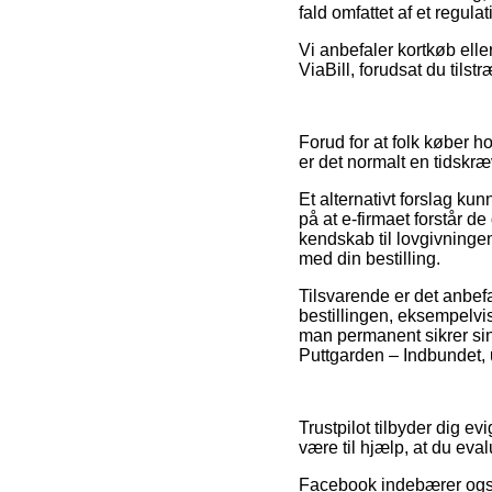
fald omfattet af et regula
Vi anbefaler kortkøb elle
ViaBill, forudsat du tils
Forud for at folk køber 
er det normalt en tidsk
Et alternativt forslag ku
på at e-firmaet forstår d
kendskab til lovgivningen
med din bestilling.
Tilsvarende er det anbefa
bestillingen, eksempelvis
man permanent sikrer sin
Puttgarden – Indbundet, 
Trustpilot tilbyder dig ev
være til hjælp, at du e
Facebook indebærer også a