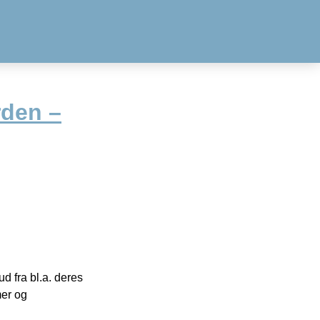
den –
 fra bl.a. deres
mer og