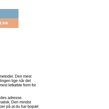
Link
smetoder. Den mest
lingen lige når det
mest letkøbte form for
jdes adresse.
matisk. Den mindst
roer på at du har bopæl