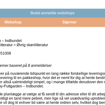
Bedst anmeldte webshops
Webshop
Stjerner
 – Indbundet
teratur > Øvrig skønlitteratur
851008
jerner baseret på
8
anmeldelser
ver på nuværende tidspunkt en lang række forskellige levering
evering til en pakkeshop, hvor det er nemt for dig at hente bestil
r altså ualmindeligt simpel, og i mange tilfælde derudover den 
by-Puttgarden – Indbundet.
lanlægge at vælge at få sendt til din adresse eller til dit arbe
tligt en tand mere pebret, men lige så vel usædvanlig uproble
 vil dog til enhver tid være at hente ordren selv, hvilket dog be