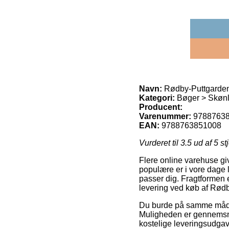
Navn:
Rødby-Puttgarden
Kategori:
Bøger > Skønlit
Producent:
Varenummer:
9788763
EAN:
9788763851008
Vurderet til
3.5
ud af 5 st
Flere online varehuse gi
populære er i vore dage l
passer dig. Fragtformen e
levering ved køb af Rød
Du burde på samme måde p
Muligheden er gennemsni
kostelige leveringsudgave