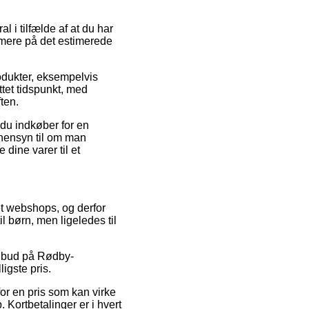
l i tilfælde af at du har
rmere på det estimerede
odukter, eksempelvis
ttet tidspunkt, med
ten.
 du indkøber for en
 hensyn til om man
 dine varer til et
et webshops, og derfor
 børn, men ligeledes til
tilbud på Rødby-
ligste pris.
for en pris som kan virke
Kortbetalinger er i hvert