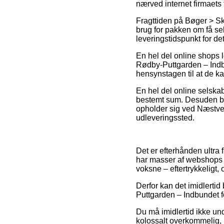
nærved internet firmaets 
Fragttiden på Bøger > Skøn
brug for pakken om få se
leveringstidspunkt for de
En hel del online shops 
Rødby-Puttgarden – Indbun
hensynstagen til at de ka
En hel del online selskab
bestemt sum. Desuden bør
opholder sig ved Næstved, 
udleveringssted.
Det er efterhånden ultra
har masser af webshops f
voksne – eftertrykkeligt,
Derfor kan det imidlertid 
Puttgarden – Indbundet for
Du må imidlertid ikke und
kolossalt overkommelig, 