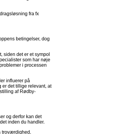
dragsløsning fra fx
hoppens betingelser, dog
t, siden det er et sympol
pecialister som har nøje
r problemer i processen
er influerer på
 det tillige relevant, at
tilling af Rødby-
ser og derfor kan det
det inden du handler.
s troværdighed.