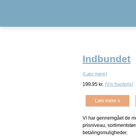
Indbundet
(Læs mere)
199.95
kr.
(Vis fragtpris)
Læs mere »
Vi har gennemgået de mes
prisniveau, sortimentstø
betalingsmuligheder.