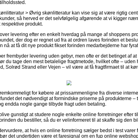
tilholdssted.
litteratur > Øvrig skønlitteratur kan vise sig at være rigtig centra
kunder, så herved er det selvfølgelig afgørende at vi kigger næ
t respektive produkt.
lover levering efter en enkelt hverdag på mange af shoppens pr
det, der dog er regnet ud fra at ordren laves forinden et beslu
n nå at få dit nye produkt fikset forinden medarbejderne har fyraf
er frembyder levering uden gebyr, men ofte er det betinget af at
 du tage den mest betalelige fragtmetode, hvilket ofte – uden
Solrød Strand eller Vejen – vil være at få fragtfirmaet til at køre
 fremkommeligt for købere at prissammenligne fra diverse intern
undet det nødvendigt at formindske priserne på produkterne – til
 og endda nogle gange tilbyde fragt uden betaling.
blive gunstigt at studere nogle enkelte online forretninger efter 
inden du bestiller, så du er velinformeret til at skaffe sig den bil
ervurdere, at hvis en online forretning sælger bedst i test varer 
bør det undertiden være et faresignal om en fup online webshop. 