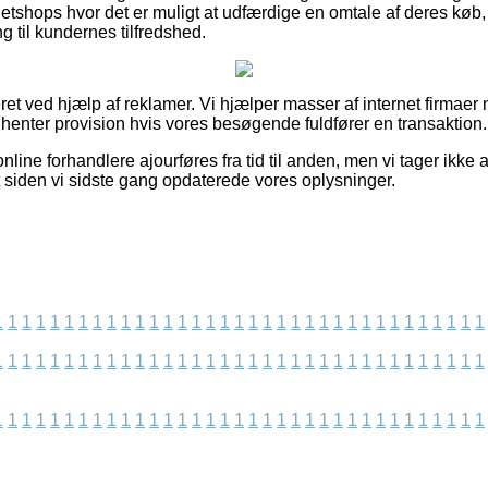
etshops hvor det er muligt at udfærdige en omtale af deres køb
ng til kundernes tilfredshed.
et ved hjælp af reklamer. Vi hjælper masser af internet firmaer 
dhenter provision hvis vores besøgende fuldfører en transaktion.
nline forhandlere ajourføres fra tid til anden, men vi tager ikke 
et siden vi sidste gang opdaterede vores oplysninger.
1
1
1
1
1
1
1
1
1
1
1
1
1
1
1
1
1
1
1
1
1
1
1
1
1
1
1
1
1
1
1
1
1
1
1
1
1
1
1
1
1
1
1
1
1
1
1
1
1
1
1
1
1
1
1
1
1
1
1
1
1
1
1
1
1
1
1
1
1
1
1
1
1
1
1
1
1
1
1
1
1
1
1
1
1
1
1
1
1
1
1
1
1
1
1
1
1
1
1
1
1
1
1
1
1