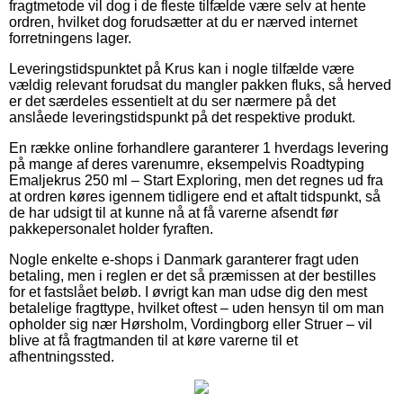
fragtmetode vil dog i de fleste tilfælde være selv at hente
ordren, hvilket dog forudsætter at du er nærved internet
forretningens lager.
Leveringstidspunktet på Krus kan i nogle tilfælde være
vældig relevant forudsat du mangler pakken fluks, så herved
er det særdeles essentielt at du ser nærmere på det
anslåede leveringstidspunkt på det respektive produkt.
En række online forhandlere garanterer 1 hverdags levering
på mange af deres varenumre, eksempelvis Roadtyping
Emaljekrus 250 ml – Start Exploring, men det regnes ud fra
at ordren køres igennem tidligere end et aftalt tidspunkt, så
de har udsigt til at kunne nå at få varerne afsendt før
pakkepersonalet holder fyraften.
Nogle enkelte e-shops i Danmark garanterer fragt uden
betaling, men i reglen er det så præmissen at der bestilles
for et fastslået beløb. I øvrigt kan man udse dig den mest
betalelige fragttype, hvilket oftest – uden hensyn til om man
opholder sig nær Hørsholm, Vordingborg eller Struer – vil
blive at få fragtmanden til at køre varerne til et
afhentningssted.