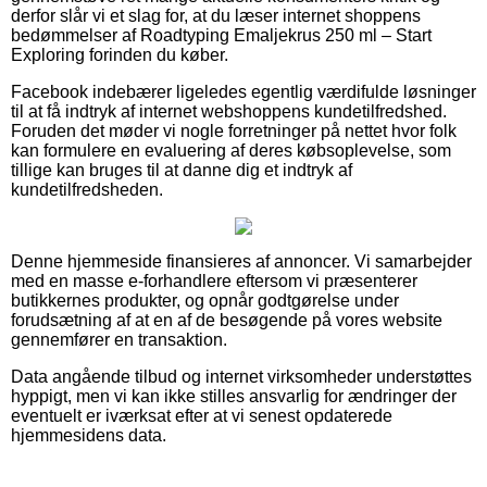
derfor slår vi et slag for, at du læser internet shoppens
bedømmelser af Roadtyping Emaljekrus 250 ml – Start
Exploring forinden du køber.
Facebook indebærer ligeledes egentlig værdifulde løsninger
til at få indtryk af internet webshoppens kundetilfredshed.
Foruden det møder vi nogle forretninger på nettet hvor folk
kan formulere en evaluering af deres købsoplevelse, som
tillige kan bruges til at danne dig et indtryk af
kundetilfredsheden.
Denne hjemmeside finansieres af annoncer. Vi samarbejder
med en masse e-forhandlere eftersom vi præsenterer
butikkernes produkter, og opnår godtgørelse under
forudsætning af at en af de besøgende på vores website
gennemfører en transaktion.
Data angående tilbud og internet virksomheder understøttes
hyppigt, men vi kan ikke stilles ansvarlig for ændringer der
eventuelt er iværksat efter at vi senest opdaterede
hjemmesidens data.