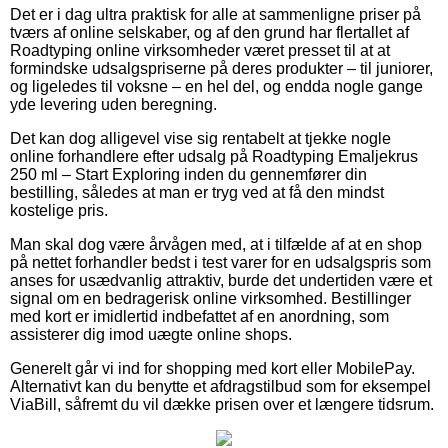
Det er i dag ultra praktisk for alle at sammenligne priser på
tværs af online selskaber, og af den grund har flertallet af
Roadtyping online virksomheder været presset til at at
formindske udsalgspriserne på deres produkter – til juniorer,
og ligeledes til voksne – en hel del, og endda nogle gange
yde levering uden beregning.
Det kan dog alligevel vise sig rentabelt at tjekke nogle
online forhandlere efter udsalg på Roadtyping Emaljekrus
250 ml – Start Exploring inden du gennemfører din
bestilling, således at man er tryg ved at få den mindst
kostelige pris.
Man skal dog være årvågen med, at i tilfælde af at en shop
på nettet forhandler bedst i test varer for en udsalgspris som
anses for usædvanlig attraktiv, burde det undertiden være et
signal om en bedragerisk online virksomhed. Bestillinger
med kort er imidlertid indbefattet af en anordning, som
assisterer dig imod uægte online shops.
Generelt går vi ind for shopping med kort eller MobilePay.
Alternativt kan du benytte et afdragstilbud som for eksempel
ViaBill, såfremt du vil dække prisen over et længere tidsrum.