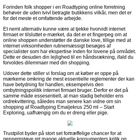
Forinden folk shopper i en Roadtyping online forretning
behøver de uden tvivl betragte butikkens vilkår, men det er
for det meste et omfattende arbejde.
Et nemt alternativ kunne være at tjekke hvorvidt internet
firmaet er tilsluttet e-mærket, da det er et fingerpeg om at
online shoppen understøtter de danske love, tillige med at
internet virksomheden rutinemæssigt besøges af
specialister som har ekspertise inden for lovene på området.
Dette er desuden din lejlighed til en håndsrækning, ifald du
forvoldes dilemmaer med din shopping.
Udover dette stiller vi forslag om at køber er oppe på
mærkerne omkring de mest essentielle reglementer der kan
have betydning for handlen, eksempelvis den
ombytningspolitik internet firmaet bruger. Derfor er det på
samme måde essesentielt, at man stadig beholder ens
ordrekvittering, således man senere kan vidne om sin
shopping af Roadtyping Emaljekrus 250 ml – Start
Exploring, uafhængig om du er dreng eller pige.
Trustpilot byder på stort set fortræffelige chancer for at
gennemstøve ret mange aktuelle konsumenters kritik og