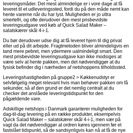
leveringsmåder. Det mest almindelige er i vore dage at få
leveret til et udleveringssted, fordi du på den måde nemt kan
hente varerne når du har lyst. Muligheden er jo ultra
smertefri, og ofte derudover den mest prisbevidste
leveringsudgave ved køb af Quick Salad Maker –
salatskærer skål 4-i-1.
Du bør derudover udse dig at få leveret hjem til dig privat
eller ud på dit arbejde. Fragtmetoden bliver almindeligvis en
tand mere pebret, men ydermere ualmindeligt smart. Den
mest prisbevidste leveringsudgave kan ikke modsiges at
være selv at hente pakken, men det nødvendiggør at du
fysisk befinder dig i nærheden af netshoppens tilholdssted.
Leveringshastigheden på gruppe2 > Køkkenudstyr er
selvfølgelig meget relevant hvis man behøver pakken om få
sekunder, så af den grund er det nemlig centralt at du
checker det anslåede leveringstidspunkt for den
pågældende vare.
Adskillige netshops i Danmark garanterer muligheden for
dag-til-dag levering på en række produkter, eksempelvis
Quick Salad Maker – salatskærer skål 4-i-1, men vær på
vagt da det nødvendiggør at ordren køres igennem før et
fastslået tidspunkt, så de sandsynligvis kan nå at få de nye