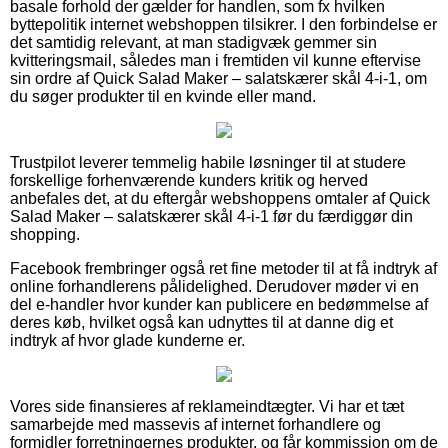
basale forhold der gælder for handlen, som fx hvilken
byttepolitik internet webshoppen tilsikrer. I den forbindelse er
det samtidig relevant, at man stadigvæk gemmer sin
kvitteringsmail, således man i fremtiden vil kunne eftervise
sin ordre af Quick Salad Maker – salatskærer skål 4-i-1, om
du søger produkter til en kvinde eller mand.
Trustpilot leverer temmelig habile løsninger til at studere
forskellige forhenværende kunders kritik og herved
anbefales det, at du eftergår webshoppens omtaler af Quick
Salad Maker – salatskærer skål 4-i-1 før du færdiggør din
shopping.
Facebook frembringer også ret fine metoder til at få indtryk af
online forhandlerens pålidelighed. Derudover møder vi en
del e-handler hvor kunder kan publicere en bedømmelse af
deres køb, hvilket også kan udnyttes til at danne dig et
indtryk af hvor glade kunderne er.
Vores side finansieres af reklameindtægter. Vi har et tæt
samarbejde med massevis af internet forhandlere og
formidler forretningernes produkter, og får kommission om de