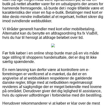
butik på nettet afsætter varer for en udsalgspris der anses for
hamrende fremragende, så burde det i nogle tilfælde være et
karakteristika der viser en fup e-butik. Betalinger med kort er
ikke desto mindre indbefattet af et regelsæt, hvilket sikrer dig
imod svindlende webbutikker.
Vi tilråder generelt handler med kort eller mobilbetaling.
Alternativt kan du benytte en afdragsordning fra fx ViaBill,
hvis du har til hensigt at afdrage beløbet over tid.
Før folk køber i en online shop burde man på en vis måde
tage stilling til shoppens handelsaftale, det er dog tit ikke
særlig spændende.
En nem løsning kan derfor være at kontrollere om e-
forretningen er verificeret af e-mærket, da det er en
angivelse af at webbutikken respekterer de gældende
danske regler, tillige med at netbutikken regelmæssigt
revideres af sagkyndige der er meget bekendte med lovene
på området. Derudover giver det dig lejlighed til assistance,
hvis du oplever udfordringer i forbindelse med din bestilling.
Herudover rekommanderer vi at køber er klar over de mest