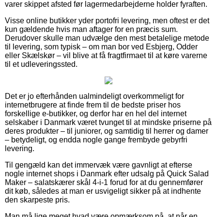
varer skippet afsted før lagermedarbejderne holder fyraften.
Visse online butikker yder portofri levering, men oftest er det
kun gældende hvis man aftager for en præcis sum.
Derudover skulle man udvælge den mest betalelige metode
til levering, som typisk – om man bor ved Esbjerg, Odder
eller Skælskør – vil blive at få fragtfirmaet til at køre varerne
til et udleveringssted.
Det er jo efterhånden ualmindeligt overkommeligt for
internetbrugere at finde frem til de bedste priser hos
forskellige e-butikker, og derfor har en hel del internet
selskaber i Danmark været tvunget til at mindske priserne på
deres produkter – til juniorer, og samtidig til herrer og damer
– betydeligt, og endda nogle gange frembyde gebyrfri
levering.
Til gengæld kan det immervæk være gavnligt at efterse
nogle internet shops i Danmark efter udsalg på Quick Salad
Maker – salatskærer skål 4-i-1 forud for at du gennemfører
dit køb, således at man er usvigeligt sikker på at indhente
den skarpeste pris.
Man må lige meget hvad være opmærksom på, at når en