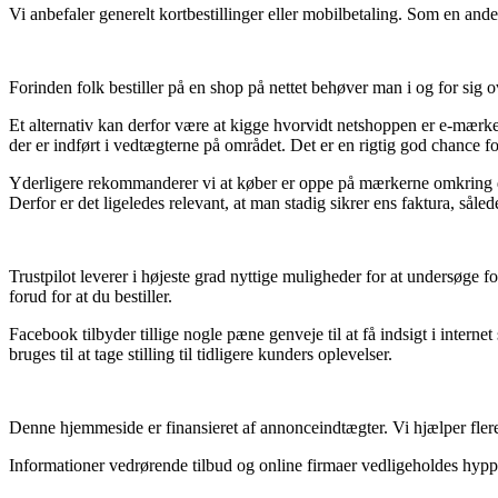
Vi anbefaler generelt kortbestillinger eller mobilbetaling. Som en ande
Forinden folk bestiller på en shop på nettet behøver man i og for sig
Et alternativ kan derfor være at kigge hvorvidt netshoppen er e-mærket
der er indført i vedtægterne på området. Det er en rigtig god chance fo
Yderligere rekommanderer vi at køber er oppe på mærkerne omkring de p
Derfor er det ligeledes relevant, at man stadig sikrer ens faktura, så
Trustpilot leverer i højeste grad nyttige muligheder for at undersøge 
forud for at du bestiller.
Facebook tilbyder tillige nogle pæne genveje til at få indsigt i inter
bruges til at tage stilling til tidligere kunders oplevelser.
Denne hjemmeside er finansieret af annonceindtægter. Vi hjælper flere
Informationer vedrørende tilbud og online firmaer vedligeholdes hyppi