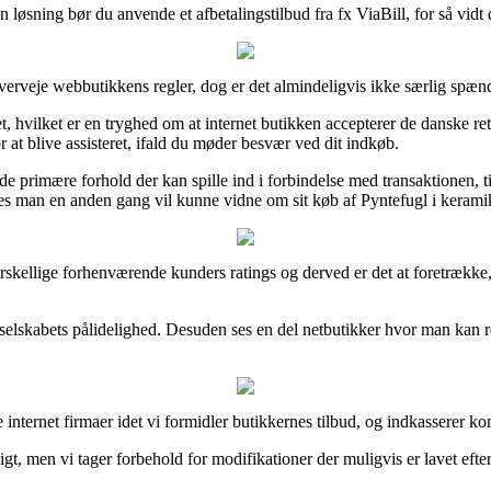
n løsning bør du anvende et afbetalingstilbud fra fx ViaBill, for så vid
 overveje webbutikkens regler, dog er det almindeligvis ikke særlig spæ
, hvilket er en tryghed om at internet butikken accepterer de danske ret
r at blive assisteret, ifald du møder besvær ved dit indkøb.
rimære forhold der kan spille ind i forbindelse med transaktionen, til 
ledes man en anden gang vil kunne vidne om sit køb af Pyntefugl i keram
forskellige forhenværende kunders ratings og derved er det at foretrække
net selskabets pålidelighed. Desuden ses en del netbutikker hvor man kan
 internet firmaer idet vi formidler butikkernes tilbud, og indkasserer 
gt, men vi tager forbehold for modifikationer der muligvis er lavet efte