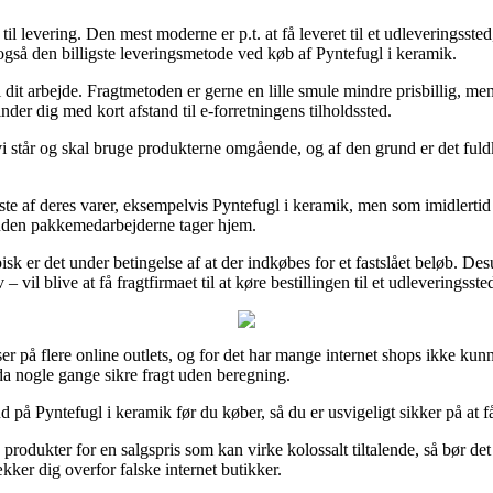
il levering. Den mest moderne er p.t. at få leveret til et udleveringsste
 også den billigste leveringsmetode ved køb af Pyntefugl i keramik.
l dit arbejde. Fragtmetoden er gerne en lille smule mindre prisbillig, me
nder dig med kort afstand til e-forretningens tilholdssted.
vi står og skal bruge produkterne omgående, og af den grund er det fu
te af deres varer, eksempelvis Pyntefugl i keramik, men som imidlertid e
orinden pakkemedarbejderne tager hjem.
isk er det under betingelse af at der indkøbes for et fastslået beløb. 
il blive at få fragtfirmaet til at køre bestillingen til et udleveringsste
ser på flere online outlets, og for det har mange internet shops ikke ku
da nogle gange sikre fragt uden beregning.
 på Pyntefugl i keramik før du køber, så du er usvigeligt sikker på at få 
 produkter for en salgspris som kan virke kolossalt tiltalende, så bør de
kker dig overfor falske internet butikker.