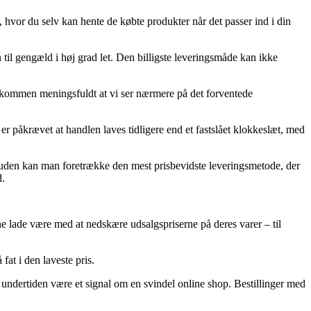
d, hvor du selv kan hente de købte produkter når det passer ind i din
n til gengæld i høj grad let. Den billigste leveringsmåde kan ikke
ldkommen meningsfuldt at vi ser nærmere på det forventede
r påkrævet at handlen laves tidligere end et fastslået klokkeslæt, med
Desuden kan man foretrække den mest prisbevidste leveringsmetode, der
d.
nne lade være med at nedskære udsalgspriserne på deres varer – til
fat i den laveste pris.
t undertiden være et signal om en svindel online shop. Bestillinger med