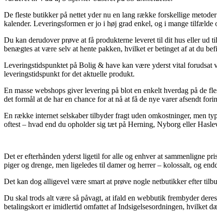
De fleste butikker på nettet yder nu en lang række forskellige metoder t
kalender. Leveringsformen er jo i høj grad enkel, og i mange tilfælde
Du kan derudover prøve at få produkterne leveret til dit hus eller ud ti
benægtes at være selv at hente pakken, hvilket er betinget af at du befi
Leveringstidspunktet på Bolig & have kan være yderst vital forudsat 
leveringstidspunkt for det aktuelle produkt.
En masse webshops giver levering på blot en enkelt hverdag på de fles
det formål at de har en chance for at nå at få de nye varer afsendt f
En række internet selskaber tilbyder fragt uden omkostninger, men typ
oftest – hvad end du opholder sig tæt på Herning, Nyborg eller Haslev – v
Det er efterhånden yderst ligetil for alle og enhver at sammenligne pri
piger og drenge, men ligeledes til damer og herrer – kolossalt, og end
Det kan dog alligevel være smart at prøve nogle netbutikker efter tilbud
Du skal trods alt være så påvagt, at ifald en webbutik frembyder deres
betalingskort er imidlertid omfattet af Indsigelsesordningen, hvilket dæ