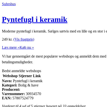
Suhrshus
Pyntefugl i keramik
Moderne pyntefugl i keramik. Sælges sætvis med en lille og en stor i e
249
kr.
(Vis fragtpris)
Læs mere »
Køb nu »
Vi har gennemgået de mest populære webshops og anmeldt dem med stjern
betalingsmuligheder.
Bedst anmeldte webshops
Webshop
Stjerner
Link
Navn:
Pyntefugl i keramik
Kategori:
Bolig & have
Producent:
Varenummer:
30934570
EAN:
57807524779
Vurderet til
4
ud af 5 stjerner baseret på
33
anmeldelser