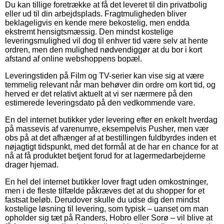
Du kan tillige foretrække at få det leveret til din privatbolig
eller ud til din arbejdsplads. Fragtmuligheden bliver
beklageligvis en kende mere bekostelig, men endda
ekstremt hensigtsmæssig. Den mindst kostelige
leveringsmulighed vil dog til enhver tid være selv at hente
ordren, men den mulighed nødvendiggør at du bor i kort
afstand af online webshoppens bopæl.
Leveringstiden på Film og TV-serier kan vise sig at være
temmelig relevant når man behøver din ordre om kort tid, og
herved er det relativt aktuelt at vi ser nærmere på den
estimerede leveringsdato på den vedkommende vare.
En del internet butikker yder levering efter en enkelt hverdag
på massevis af varenumre, eksempelvis Pusher, men vær
obs på at det afhænger af at bestillingen fuldbyrdes inden et
nøjagtigt tidspunkt, med det formål at de har en chance for at
nå at få produktet betjent forud for at lagermedarbejderne
drager hjemad.
En hel del internet butikker lover fragt uden omkostninger,
men i de fleste tilfælde påkræves det at du shopper for et
fastsat beløb. Derudover skulle du udse dig den mindst
kostelige løsning til levering, som typisk – uanset om man
opholder sig tæt på Randers, Hobro eller Sorø – vil blive at