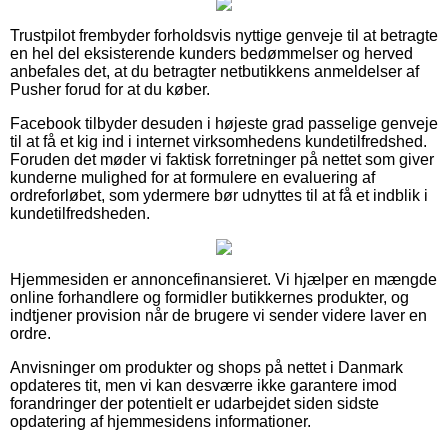
Trustpilot frembyder forholdsvis nyttige genveje til at betragte
en hel del eksisterende kunders bedømmelser og herved
anbefales det, at du betragter netbutikkens anmeldelser af
Pusher forud for at du køber.
Facebook tilbyder desuden i højeste grad passelige genveje
til at få et kig ind i internet virksomhedens kundetilfredshed.
Foruden det møder vi faktisk forretninger på nettet som giver
kunderne mulighed for at formulere en evaluering af
ordreforløbet, som ydermere bør udnyttes til at få et indblik i
kundetilfredsheden.
Hjemmesiden er annoncefinansieret. Vi hjælper en mængde
online forhandlere og formidler butikkernes produkter, og
indtjener provision når de brugere vi sender videre laver en
ordre.
Anvisninger om produkter og shops på nettet i Danmark
opdateres tit, men vi kan desværre ikke garantere imod
forandringer der potentielt er udarbejdet siden sidste
opdatering af hjemmesidens informationer.