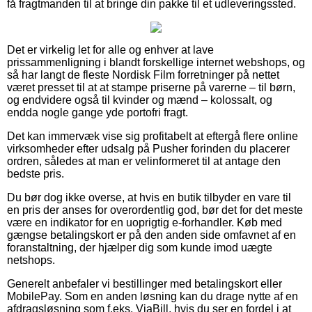
få fragtmanden til at bringe din pakke til et udleveringssted.
Det er virkelig let for alle og enhver at lave
prissammenligning i blandt forskellige internet webshops, og
så har langt de fleste Nordisk Film forretninger på nettet
været presset til at at stampe priserne på varerne – til børn,
og endvidere også til kvinder og mænd – kolossalt, og
endda nogle gange yde portofri fragt.
Det kan immervæk vise sig profitabelt at eftergå flere online
virksomheder efter udsalg på Pusher forinden du placerer
ordren, således at man er velinformeret til at antage den
bedste pris.
Du bør dog ikke overse, at hvis en butik tilbyder en vare til
en pris der anses for overordentlig god, bør det for det meste
være en indikator for en uoprigtig e-forhandler. Køb med
gængse betalingskort er på den anden side omfavnet af en
foranstaltning, der hjælper dig som kunde imod uægte
netshops.
Generelt anbefaler vi bestillinger med betalingskort eller
MobilePay. Som en anden løsning kan du drage nytte af en
afdragsløsning som f.eks. ViaBill, hvis du ser en fordel i at