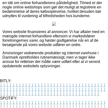
en idé om online forhandlerens pålidelighed. Tilmed er der
nogle online webshops som gør det muligt at registrere en
bedømmelse af deres købsoplevelse, hvilket desuden bør
udnyttes til vurdering af tilfredsheden hos kunderne.
Vores website finansieres af annoncer. Vi har aftaler med en
mængde internet forhandlere eftersom vi markedsfører
forretningernes varer, og høster godtgørelse når en af de
besøgende på vores website udfører en ordre.
Anvisninger vedrørende produkter og internet varehuse i
Danmark opretholdes rutinemæssigt, men vi tager ikke
ansvar for rettelser der måtte være udført efter at vi senest
opdaterede websitets oplysninger.
BITLY:
1
1
1
1
1
1
1
1
1
1
1
1
1
1
1
1
1
1
1
1
1
1
1
1
1
1
1
1
1
1
1
1
1
1
1
1
1
1
1
1
1
1
1
1
1
1
1
1
1
1
1
1
1
1
1
1
1
1
1
1
1
1
1
1
1
1
1
1
1
1
1
1
1
1
1
1
1
1
1
1
1
1
1
1
1
1
1
1
1
1
1
1
1
1
1
1
1
1
1
1
SPOTIFY:
1
1
1
1
1
1
1
1
1
1
1
1
1
1
1
1
1
1
1
1
1
1
1
1
1
1
1
1
1
1
1
1
1
1
1
1
1
1
1
1
1
1
1
1
1
1
1
1
1
1
1
1
1
1
1
1
1
1
1
1
1
1
1
1
1
1
1
1