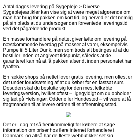
Antal dages levering på Sygepleje > Diverse
Sygeplejeartikler kan vise sig at være meget afgørende om
man har brug for pakken om kort tid, og herved er det nemlig
på sin plads at du undersøger den forventede leveringstid
ved det pågældende produkt.
En masse forhandlere på nettet giver løfte om levering på
næstkommende hverdag på masser af varer, eksempelvis
Pumpe til 5 Liter Dunk, men som trods alt betinges af at du
bestiller inden et angivent tidspunkt, således at de
garanteret kan nå at få pakken afsendt inden personalet har
fyraften.
En række shops på nettet lover gratis levering, men oftest er
det under forudsætning af at du køber for en fastsat sum.
Desuden skal du beslutte sig for den mest letkøbte
leveringsversion, hvilket oftest – ligegyldigt om du opholder
sig tæt på Helsingør, Odder eller Hundested – vil være at få
fragtmanden til at levere ordren til et afhentningssted.
Det er i dag ret så fremkommeligt for købere at søge
information om priser hos flere internet forhandlere i
Danmark, og altså har de fleste webbutikker set sig