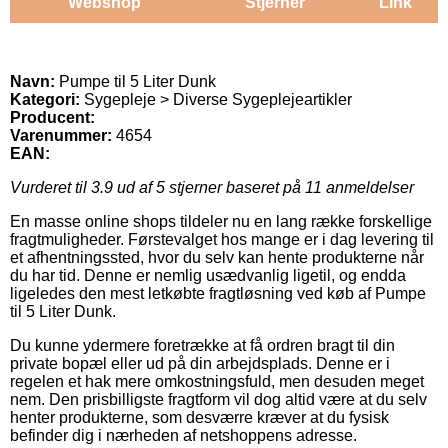
Webshop
Stjerner
Link
Navn:
Pumpe til 5 Liter Dunk
Kategori:
Sygepleje > Diverse Sygeplejeartikler
Producent:
Varenummer:
4654
EAN:
Vurderet til
3.9
ud af 5 stjerner baseret på
11
anmeldelser
En masse online shops tildeler nu en lang række forskellige
fragtmuligheder. Førstevalget hos mange er i dag levering til
et afhentningssted, hvor du selv kan hente produkterne når
du har tid. Denne er nemlig usædvanlig ligetil, og endda
ligeledes den mest letkøbte fragtløsning ved køb af Pumpe
til 5 Liter Dunk.
Du kunne ydermere foretrække at få ordren bragt til din
private bopæl eller ud på din arbejdsplads. Denne er i
regelen et hak mere omkostningsfuld, men desuden meget
nem. Den prisbilligste fragtform vil dog altid være at du selv
henter produkterne, som desværre kræver at du fysisk
befinder dig i nærheden af netshoppens adresse.