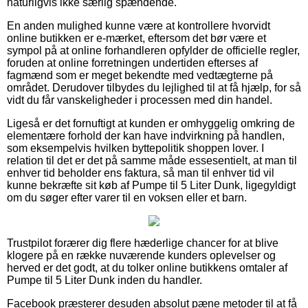
naturligvis ikke særlig spændende.
En anden mulighed kunne være at kontrollere hvorvidt
online butikken er e-mærket, eftersom det bør være et
sympol på at online forhandleren opfylder de officielle regler,
foruden at online forretningen undertiden efterses af
fagmænd som er meget bekendte med vedtægterne på
området. Derudover tilbydes du lejlighed til at få hjælp, for så
vidt du får vanskeligheder i processen med din handel.
Ligeså er det fornuftigt at kunden er omhyggelig omkring de
elementære forhold der kan have indvirkning på handlen,
som eksempelvis hvilken byttepolitik shoppen lover. I
relation til det er det på samme måde essesentielt, at man til
enhver tid beholder ens faktura, så man til enhver tid vil
kunne bekræfte sit køb af Pumpe til 5 Liter Dunk, ligegyldigt
om du søger efter varer til en voksen eller et barn.
Trustpilot forærer dig flere hæderlige chancer for at blive
klogere på en række nuværende kunders oplevelser og
herved er det godt, at du tolker online butikkens omtaler af
Pumpe til 5 Liter Dunk inden du handler.
Facebook præsterer desuden absolut pæne metoder til at få