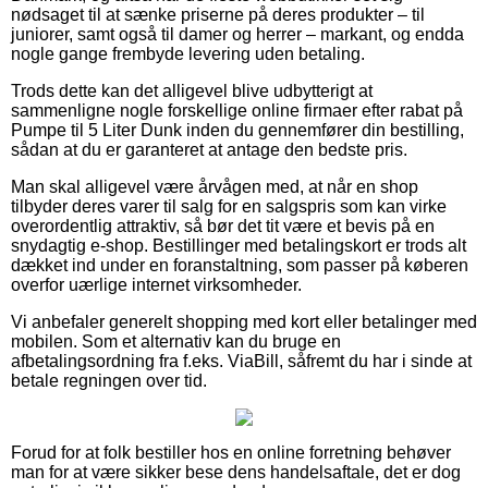
nødsaget til at sænke priserne på deres produkter – til
juniorer, samt også til damer og herrer – markant, og endda
nogle gange frembyde levering uden betaling.
Trods dette kan det alligevel blive udbytterigt at
sammenligne nogle forskellige online firmaer efter rabat på
Pumpe til 5 Liter Dunk inden du gennemfører din bestilling,
sådan at du er garanteret at antage den bedste pris.
Man skal alligevel være årvågen med, at når en shop
tilbyder deres varer til salg for en salgspris som kan virke
overordentlig attraktiv, så bør det tit være et bevis på en
snydagtig e-shop. Bestillinger med betalingskort er trods alt
dækket ind under en foranstaltning, som passer på køberen
overfor uærlige internet virksomheder.
Vi anbefaler generelt shopping med kort eller betalinger med
mobilen. Som et alternativ kan du bruge en
afbetalingsordning fra f.eks. ViaBill, såfremt du har i sinde at
betale regningen over tid.
Forud for at folk bestiller hos en online forretning behøver
man for at være sikker bese dens handelsaftale, det er dog