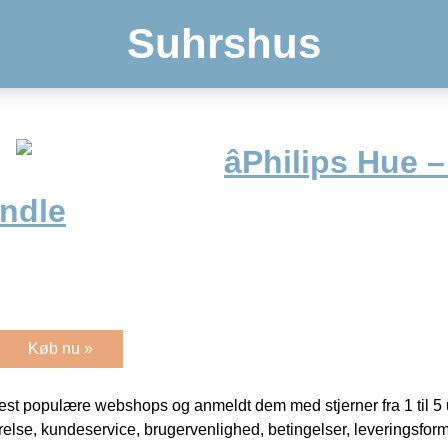
Suhrshus
âPhilips Hue 
ndle
Køb nu »
t populære webshops og anmeldt dem med stjerner fra 1 til 5 ud
rrelse, kundeservice, brugervenlighed, betingelser, leveringsfor