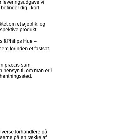
e leveringsudgave vil
befinder dig i kort
ktet om et øjeblik, og
espektive produkt.
 âPhilips Hue –
em forinden et fastsat
 en præcis sum.
n hensyn til om man er i
afhentningssted.
 diverse forhandlere på
priserne på en række af