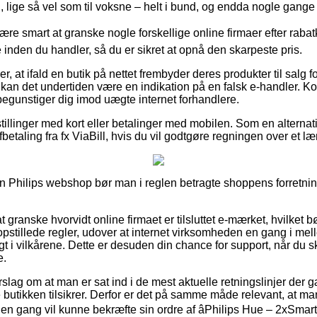
n, lige så vel som til voksne – helt i bund, og endda nogle gange 
e smart at granske nogle forskellige online firmaer efter rabatk
nden du handler, så du er sikret at opnå den skarpeste pris.
r, at ifald en butik på nettet frembyder deres produkter til salg f
å kan det undertiden være en indikation på en falsk e-handler. Kort
 begunstiger dig imod uægte internet forhandlere.
stillinger med kort eller betalinger med mobilen. Som en alterna
betaling fra fx ViaBill, hvis du vil godtgøre regningen over et l
 Philips webshop bør man i reglen betragte shoppens forretnings
granske hvorvidt online firmaet er tilsluttet e-mærket, hvilket 
 opstillede regler, udover at internet virksomheden en gang i mel
t i vilkårene. Dette er desuden din chance for support, når du sk
e.
orslag om at man er sat ind i de mest aktuelle retningslinjer der g
ne butikken tilsikrer. Derfor er det på samme måde relevant, at m
den gang vil kunne bekræfte sin ordre af âPhilips Hue – 2xSma