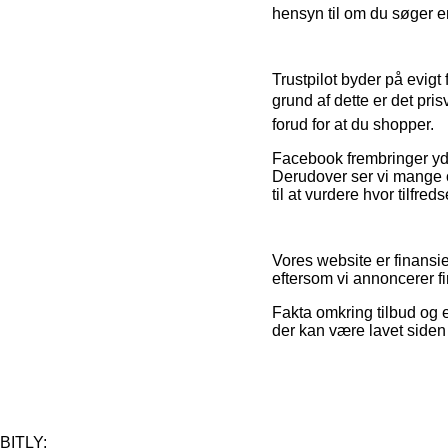
hensyn til om du søger en
Trustpilot byder på evig
grund af dette er det pr
forud for at du shopper.
Facebook frembringer yder
Derudover ser vi mange
til at vurdere hvor tilfre
Vores website er finansi
eftersom vi annoncerer fi
Fakta omkring tilbud og e
der kan være lavet side
BITLY: