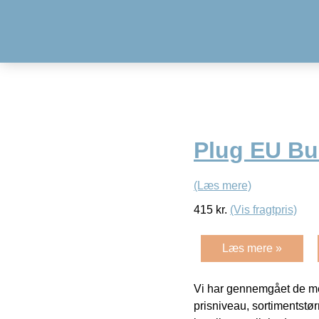
Plug EU Bu
(Læs mere)
415
kr.
(Vis fragtpris)
Læs mere »
Vi har gennemgået de mes
prisniveau, sortimentstø