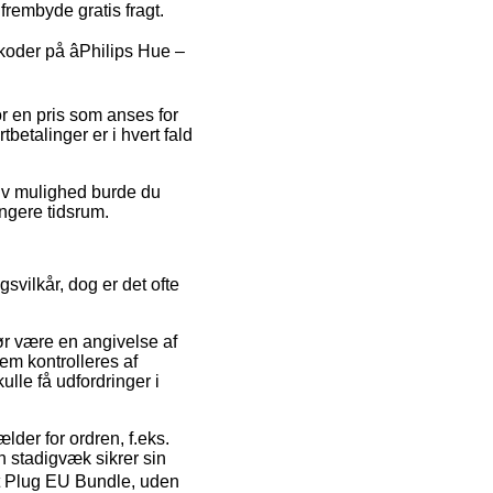
frembyde gratis fragt.
oder på âPhilips Hue –
or en pris som anses for
betalinger er i hvert fald
tiv mulighed burde du
ængere tidsrum.
vilkår, dog er det ofte
bør være en angivelse af
lem kontrolleres af
ulle få udfordringer i
ælder for ordren, f.eks.
an stadigvæk sikrer sin
rt Plug EU Bundle, uden