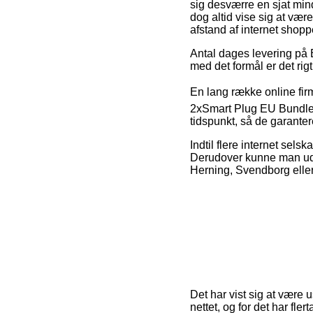
sig desværre en sjat mind
dog altid vise sig at vær
afstand af internet shop
Antal dages levering på Bo
med det formål er det rig
En lang række online fir
2xSmart Plug EU Bundle, 
tidspunkt, så de garanter
Indtil flere internet sel
Derudover kunne man udse
Herning, Svendborg eller L
Det har vist sig at være 
nettet, og for det har fle