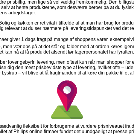
re prisbillig, men lige så vel vældig fremkommelig. Den billigst
e selv at hente produkterne, som desværre beroer på at du fysisk 
pens arbejdslager.
lig og køkken er ret vital i tilfælde af at man har brug for produ
tig relevant at du ser nærmere på leveringstidspunktet ved det r
maer giver 1 dags fragt på mange af shoppens varer, eksempelvis
men vær obs på at det står og falder med at ordren køres igenn
et kan nå at få produktet afsendt før lagerpersonalet har fyraften.
skaber lover gebyrfri levering, men oftest kun når man shopper for
 dig den mest prisbevidste type af levering, hvilket ofte – ude
ystrup – vil blive at få fragtmanden til at køre din pakke til et 
usædvanlig fleksibelt for forbrugerne at vurdere prisniveauet fra
rtallet af Philips online firmaer fundet det uundgåeligt at presse 