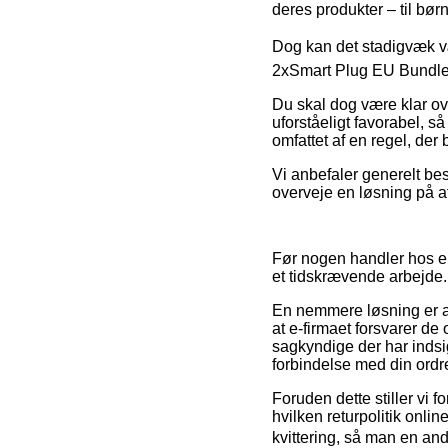
deres produkter – til bør
Dog kan det stadigvæk vær
2xSmart Plug EU Bundle i
Du skal dog være klar ove
uforståeligt favorabel, s
omfattet af en regel, der
Vi anbefaler generelt be
overveje en løsning på af
Før nogen handler hos en
et tidskrævende arbejde.
En nemmere løsning er at 
at e-firmaet forsvarer de
sagkyndige der har indsig
forbindelse med din ordr
Foruden dette stiller vi f
hvilken returpolitik onli
kvittering, så man en an