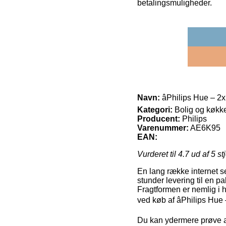
betalingsmuligheder.
Navn:
âPhilips Hue – 
Kategori:
Bolig og køkk
Producent:
Philips
Varenummer:
AE6K95
EAN:
Vurderet til
4.7
ud af 5 st
En lang række internet se
stunder levering til en p
Fragtformen er nemlig i 
ved køb af âPhilips Hu
Du kan ydermere prøve at 