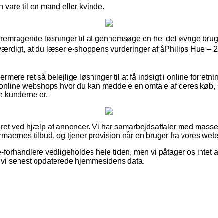
 vare til en mand eller kvinde.
t fremragende løsninger til at gennemsøge en hel del øvrige br
isværdigt, at du læser e-shoppens vurderinger af âPhilips Hue 
mere ret så belejlige løsninger til at få indsigt i online forret
 online webshops hvor du kan meddele en omtale af deres køb
dse kunderne er.
eret ved hjælp af annoncer. Vi har samarbejdsaftaler med masse
rmaernes tilbud, og tjener provision når en bruger fra vores web
-forhandlere vedligeholdes hele tiden, men vi påtager os intet a
n vi senest opdaterede hjemmesidens data.