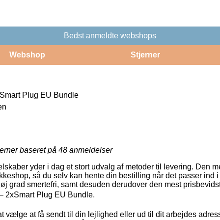
Bedst anmeldte webshops
Webshop
Stjerner
2xSmart Plug EU Bundle
en
jerner baseret på
48
anmeldelser
lskaber yder i dag et stort udvalg af metoder til levering. Den 
akkeshop, så du selv kan hente din bestilling når det passer ind i
høj grad smertefri, samt desuden derudover den mest prisbevidst
e – 2xSmart Plug EU Bundle.
vælge at få sendt til din lejlighed eller ud til dit arbejdes adr