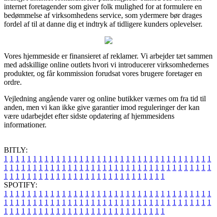
internet foretagender som giver folk mulighed for at formulere en
bedømmelse af virksomhedens service, som ydermere bør drages
fordel af til at danne dig et indtryk af tidligere kunders oplevelser.
Vores hjemmeside er finansieret af reklamer. Vi arbejder tæt sammen
med adskillige online outlets hvori vi introducerer virksomhedernes
produkter, og får kommission forudsat vores brugere foretager en
ordre.
Vejledning angående varer og online butikker værnes om fra tid til
anden, men vi kan ikke give garantier imod reguleringer der kan
være udarbejdet efter sidste opdatering af hjemmesidens
informationer.
BITLY:
1
1
1
1
1
1
1
1
1
1
1
1
1
1
1
1
1
1
1
1
1
1
1
1
1
1
1
1
1
1
1
1
1
1
1
1
1
1
1
1
1
1
1
1
1
1
1
1
1
1
1
1
1
1
1
1
1
1
1
1
1
1
1
1
1
1
1
1
1
1
1
1
1
1
1
1
1
1
1
1
1
1
1
1
1
1
1
1
1
1
1
1
1
1
1
1
1
1
1
1
SPOTIFY:
1
1
1
1
1
1
1
1
1
1
1
1
1
1
1
1
1
1
1
1
1
1
1
1
1
1
1
1
1
1
1
1
1
1
1
1
1
1
1
1
1
1
1
1
1
1
1
1
1
1
1
1
1
1
1
1
1
1
1
1
1
1
1
1
1
1
1
1
1
1
1
1
1
1
1
1
1
1
1
1
1
1
1
1
1
1
1
1
1
1
1
1
1
1
1
1
1
1
1
1