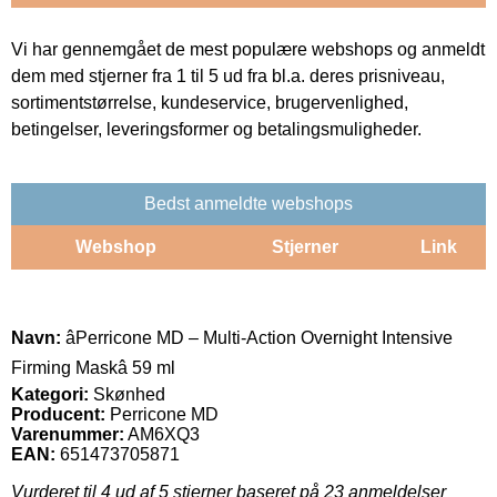
Vi har gennemgået de mest populære webshops og anmeldt
dem med stjerner fra 1 til 5 ud fra bl.a. deres prisniveau,
sortimentstørrelse, kundeservice, brugervenlighed,
betingelser, leveringsformer og betalingsmuligheder.
Bedst anmeldte webshops
Webshop
Stjerner
Link
Navn:
âPerricone MD – Multi-Action Overnight Intensive
Firming Maskâ 59 ml
Kategori:
Skønhed
Producent:
Perricone MD
Varenummer:
AM6XQ3
EAN:
651473705871
Vurderet til
4
ud af 5 stjerner baseret på
23
anmeldelser