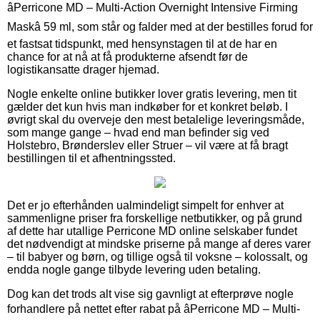
âPerricone MD – Multi-Action Overnight Intensive Firming
Maskâ 59 ml, som står og falder med at der bestilles forud for
et fastsat tidspunkt, med hensynstagen til at de har en
chance for at nå at få produkterne afsendt før de
logistikansatte drager hjemad.
Nogle enkelte online butikker lover gratis levering, men tit
gælder det kun hvis man indkøber for et konkret beløb. I
øvrigt skal du overveje den mest betalelige leveringsmåde,
som mange gange – hvad end man befinder sig ved
Holstebro, Brønderslev eller Struer – vil være at få bragt
bestillingen til et afhentningssted.
Det er jo efterhånden ualmindeligt simpelt for enhver at
sammenligne priser fra forskellige netbutikker, og på grund
af dette har utallige Perricone MD online selskaber fundet
det nødvendigt at mindske priserne på mange af deres varer
– til babyer og børn, og tillige også til voksne – kolossalt, og
endda nogle gange tilbyde levering uden betaling.
Dog kan det trods alt vise sig gavnligt at efterprøve nogle
forhandlere på nettet efter rabat på âPerricone MD – Multi-