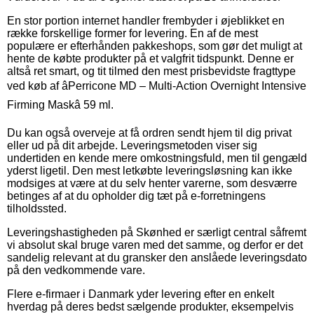
En stor portion internet handler frembyder i øjeblikket en
række forskellige former for levering. En af de mest
populære er efterhånden pakkeshops, som gør det muligt at
hente de købte produkter på et valgfrit tidspunkt. Denne er
altså ret smart, og tit tilmed den mest prisbevidste fragttype
ved køb af âPerricone MD – Multi-Action Overnight Intensive
Firming Maskâ 59 ml.
Du kan også overveje at få ordren sendt hjem til dig privat
eller ud på dit arbejde. Leveringsmetoden viser sig
undertiden en kende mere omkostningsfuld, men til gengæld
yderst ligetil. Den mest letkøbte leveringsløsning kan ikke
modsiges at være at du selv henter varerne, som desværre
betinges af at du opholder dig tæt på e-forretningens
tilholdssted.
Leveringshastigheden på Skønhed er særligt central såfremt
vi absolut skal bruge varen med det samme, og derfor er det
sandelig relevant at du gransker den anslåede leveringsdato
på den vedkommende vare.
Flere e-firmaer i Danmark yder levering efter en enkelt
hverdag på deres bedst sælgende produkter, eksempelvis