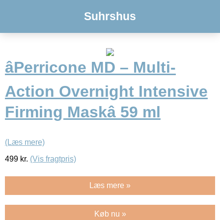
Suhrshus
âPerricone MD – Multi-
Action Overnight Intensive
Firming Maskâ 59 ml
(Læs mere)
499
kr.
(Vis fragtpris)
Læs mere »
Køb nu »