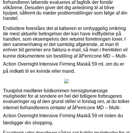
forhandleren løbende evalueres af fagfolk der forstår
vilkårene. Desuden giver det dig anledning til at blive
hjulpet, såfremt du møder problemstillinger som følge af din
handel.
Endvidere foreslåes det at køberen er omhyggelig omkring
de mest aktuelle betingelser der kan have indflydelse på
handlen, som eksempelvis den returret forretningen lover. I
den sammenhæng er det samtidig afgørende, at man til
enhver tid gemmer ens faktura e-mail, så man i fremtiden vil
kunne dokumentere sin bestilling af âPerricone MD – Multi-
Action Overnight Intensive Firming Maskâ 59 ml, om du er
på indkøb til en kvinde eller mand.
Trustpilot medfører fuldkommen hensigtsmæssige
muligheder for at sondere en hel del tidligere forbrugeres
evalueringer og af den grund stiller vi forslag om, at du tolker
internet forhandlerens omtaler af âPerricone MD – Multi-
Action Overnight Intensive Firming Maskâ 59 ml inden du
færdiggør din shopping.
Facebook yder derudover sådan set habile muligheder for at