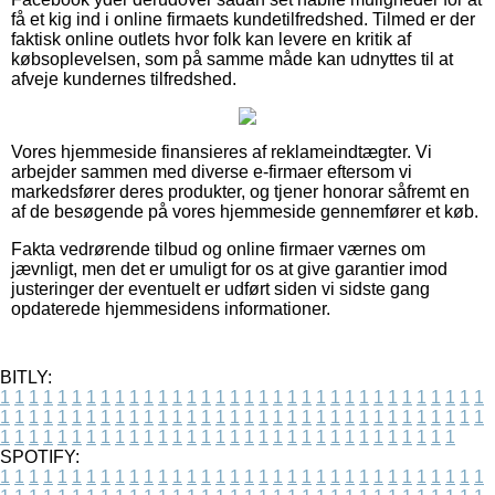
få et kig ind i online firmaets kundetilfredshed. Tilmed er der
faktisk online outlets hvor folk kan levere en kritik af
købsoplevelsen, som på samme måde kan udnyttes til at
afveje kundernes tilfredshed.
Vores hjemmeside finansieres af reklameindtægter. Vi
arbejder sammen med diverse e-firmaer eftersom vi
markedsfører deres produkter, og tjener honorar såfremt en
af de besøgende på vores hjemmeside gennemfører et køb.
Fakta vedrørende tilbud og online firmaer værnes om
jævnligt, men det er umuligt for os at give garantier imod
justeringer der eventuelt er udført siden vi sidste gang
opdaterede hjemmesidens informationer.
BITLY:
1
1
1
1
1
1
1
1
1
1
1
1
1
1
1
1
1
1
1
1
1
1
1
1
1
1
1
1
1
1
1
1
1
1
1
1
1
1
1
1
1
1
1
1
1
1
1
1
1
1
1
1
1
1
1
1
1
1
1
1
1
1
1
1
1
1
1
1
1
1
1
1
1
1
1
1
1
1
1
1
1
1
1
1
1
1
1
1
1
1
1
1
1
1
1
1
1
1
1
1
SPOTIFY:
1
1
1
1
1
1
1
1
1
1
1
1
1
1
1
1
1
1
1
1
1
1
1
1
1
1
1
1
1
1
1
1
1
1