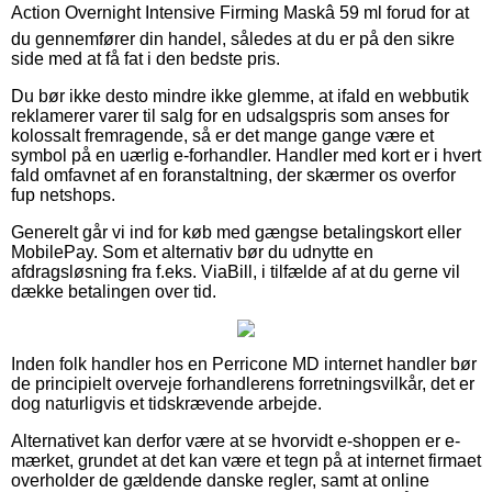
Action Overnight Intensive Firming Maskâ 59 ml forud for at
du gennemfører din handel, således at du er på den sikre
side med at få fat i den bedste pris.
Du bør ikke desto mindre ikke glemme, at ifald en webbutik
reklamerer varer til salg for en udsalgspris som anses for
kolossalt fremragende, så er det mange gange være et
symbol på en uærlig e-forhandler. Handler med kort er i hvert
fald omfavnet af en foranstaltning, der skærmer os overfor
fup netshops.
Generelt går vi ind for køb med gængse betalingskort eller
MobilePay. Som et alternativ bør du udnytte en
afdragsløsning fra f.eks. ViaBill, i tilfælde af at du gerne vil
dække betalingen over tid.
Inden folk handler hos en Perricone MD internet handler bør
de principielt overveje forhandlerens forretningsvilkår, det er
dog naturligvis et tidskrævende arbejde.
Alternativet kan derfor være at se hvorvidt e-shoppen er e-
mærket, grundet at det kan være et tegn på at internet firmaet
overholder de gældende danske regler, samt at online