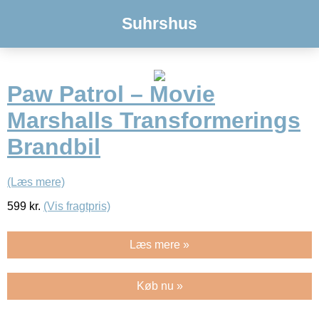
Suhrshus
Paw Patrol – Movie
Marshalls Transformerings
Brandbil
(Læs mere)
599
kr.
(Vis fragtpris)
Læs mere »
Køb nu »