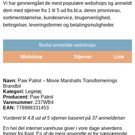
Vi har gennemgået de mest populære webshops og anmeldt
dem med stjerner fra 1 til 5 ud fra bl.a. deres prisniveau,
sortimentstørrelse, kundeservice, brugervenlighed,
betingelser, leveringsformer og betalingsmuligheder.
Bedst anmeldte webshops
Webshop
Stjerner
Link
Navn:
Paw Patrol – Movie Marshalls Transformerings
Brandbil
Kategori:
Legetøj
Producent:
Paw Patrol
Varenummer:
237WB4
EAN:
778988331453
Vurderet til
4.8
ud af 5 stjerner baseret på
37
anmeldelser
En hel del internet varehuse giver i vore dage alverdens
former for fragt. En af de mest anvendte er for nærværende