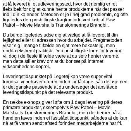
at få leveret til et udleveringssted, hvor det nemlig er ret
fleksibelt for dig at kunne hente produkterne når det passer
ind i din kalender. Metoden er jo i høj grad problemfri, og ofte
ligeledes den prisbilligste fragtmetode ved køb af Paw
Patrol – Movie Marshalls Transformerings Brandbil.
Du burde ligeledes udse dig at vælge at få leveret til din
lejlighed eller til adressen hvor du arbejder. Fragtmetoden
viser sig i mange tilfælde en sjat mere bekostelig, men
endda ekstremt praktisk. Den prisbilligste form for levering
vil dog i de fleste tilfælde være at du selv henter varerne,
men dette stiller krav om at du bor tæt på internet
virksomhedens bopæl.
Leveringstidspunktet på Legetøj kan være super vital
forudsat vi behøver ordren inden for få dage, så i det øjemed
er det ganske passende at du undersøger det anslåede
leveringstidspunkt på det relevante produkt.
En række e-shops giver løfte om 1 dags levering på deres
primære produkter, eksempelvis Paw Patrol – Movie
Marshalls Transformerings Brandbil, men det beroer på at
handlen laves inden et fastslået tidspunkt, således at de kan
nå at få varen sendt afsted forinden medarbejderne har fri.