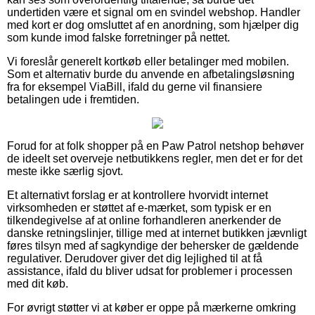
undertiden være et signal om en svindel webshop. Handler
med kort er dog omsluttet af en anordning, som hjælper dig
som kunde imod falske forretninger på nettet.
Vi foreslår generelt kortkøb eller betalinger med mobilen.
Som et alternativ burde du anvende en afbetalingsløsning
fra for eksempel ViaBill, ifald du gerne vil finansiere
betalingen ude i fremtiden.
Forud for at folk shopper på en Paw Patrol netshop behøver
de ideelt set overveje netbutikkens regler, men det er for det
meste ikke særlig sjovt.
Et alternativt forslag er at kontrollere hvorvidt internet
virksomheden er støttet af e-mærket, som typisk er en
tilkendegivelse af at online forhandleren anerkender de
danske retningslinjer, tillige med at internet butikken jævnligt
føres tilsyn med af sagkyndige der behersker de gældende
regulativer. Derudover giver det dig lejlighed til at få
assistance, ifald du bliver udsat for problemer i processen
med dit køb.
For øvrigt støtter vi at køber er oppe på mærkerne omkring