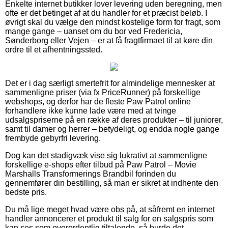
Enkelte internet butikker lover levering uden beregning, men
ofte er det betinget af at du handler for et præcist beløb. I
øvrigt skal du vælge den mindst kostelige form for fragt, som
mange gange – uanset om du bor ved Fredericia,
Sønderborg eller Vejen – er at få fragtfirmaet til at køre din
ordre til et afhentningssted.
Det er i dag særligt smertefrit for almindelige mennesker at
sammenligne priser (via fx PriceRunner) på forskellige
webshops, og derfor har de fleste Paw Patrol online
forhandlere ikke kunne lade være med at tvinge
udsalgspriserne på en række af deres produkter – til juniorer,
samt til damer og herrer – betydeligt, og endda nogle gange
frembyde gebyrfri levering.
Dog kan det stadigvæk vise sig lukrativt at sammenligne
forskellige e-shops efter tilbud på Paw Patrol – Movie
Marshalls Transformerings Brandbil forinden du
gennemfører din bestilling, så man er sikret at indhente den
bedste pris.
Du må lige meget hvad være obs på, at såfremt en internet
handler annoncerer et produkt til salg for en salgspris som
kan ses som overordentlig tiltalende, så burde det