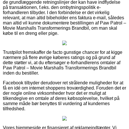
de grundlæggende retningslinjer der kan have indflydelse
på transaktionen, f.eks. den ombytningspolitik e-
forhandleren tilbyder. I den forbindelse er det virkelig
relevant, at man altid bibeholder ens faktura e-mail, således
man altid vil kunne dokumentere bestillingen af Paw Patrol –
Movie Marshalls Transformerings Brandbil, om man skal
købe til en dreng eller pige.
Trustpilot fremskaffer de facto gunstige chancer for at kigge
nærmere på flere øvrige køberes ratings og på grund af
dette støtter vi, at du eftersøger e-forhandlerens omtaler af
Paw Patrol – Movie Marshalls Transformerings Brandbil
inden du bestiller.
Facebook tilbyder derudover ret strålende muligheder for at
få en idé om internet shoppens troværdighed. Foruden det er
der nogle online virksomheder hvor det er muligt at
tilkendegive en omtale af deres købsoplevelse, hvilket på
samme måde bør benyttes til vurdering af kundernes
tilfredshed.
Vores hjemmeside er finansieret af reklameindtægter. Vi