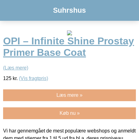
Suhrshus
OPI – Infinite Shine Prostay
Primer Base Coat
(Læs mere)
125
kr.
(Vis fragtpris)
Læs mere »
Køb nu »
Vi har gennemgået de mest populære webshops og anmeldt
dem med stjerner fra 1 til 5 ud fra bl.a. deres prisniveau,