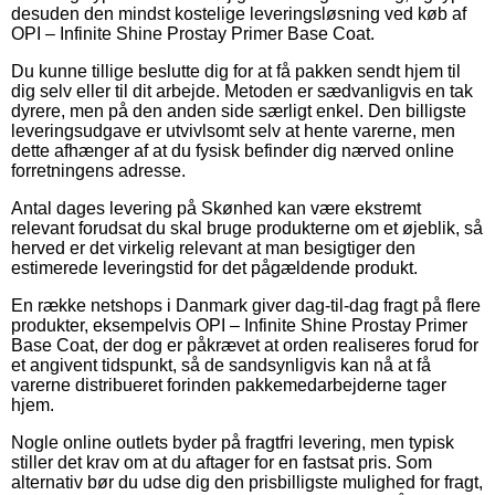
desuden den mindst kostelige leveringsløsning ved køb af
OPI – Infinite Shine Prostay Primer Base Coat.
Du kunne tillige beslutte dig for at få pakken sendt hjem til
dig selv eller til dit arbejde. Metoden er sædvanligvis en tak
dyrere, men på den anden side særligt enkel. Den billigste
leveringsudgave er utvivlsomt selv at hente varerne, men
dette afhænger af at du fysisk befinder dig nærved online
forretningens adresse.
Antal dages levering på Skønhed kan være ekstremt
relevant forudsat du skal bruge produkterne om et øjeblik, så
herved er det virkelig relevant at man besigtiger den
estimerede leveringstid for det pågældende produkt.
En række netshops i Danmark giver dag-til-dag fragt på flere
produkter, eksempelvis OPI – Infinite Shine Prostay Primer
Base Coat, der dog er påkrævet at orden realiseres forud for
et angivent tidspunkt, så de sandsynligvis kan nå at få
varerne distribueret forinden pakkemedarbejderne tager
hjem.
Nogle online outlets byder på fragtfri levering, men typisk
stiller det krav om at du aftager for en fastsat pris. Som
alternativ bør du udse dig den prisbilligste mulighed for fragt,