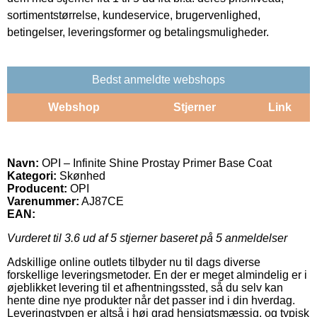
sortimentstørrelse, kundeservice, brugervenlighed,
betingelser, leveringsformer og betalingsmuligheder.
Bedst anmeldte webshops
Webshop
Stjerner
Link
Navn:
OPI – Infinite Shine Prostay Primer Base Coat
Kategori:
Skønhed
Producent:
OPI
Varenummer:
AJ87CE
EAN:
Vurderet til
3.6
ud af 5 stjerner baseret på
5
anmeldelser
Adskillige online outlets tilbyder nu til dags diverse
forskellige leveringsmetoder. En der er meget almindelig er i
øjeblikket levering til et afhentningssted, så du selv kan
hente dine nye produkter når det passer ind i din hverdag.
Leveringstypen er altså i høj grad hensigtsmæssig, og typisk