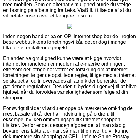
med mobilen. Som en alternativ mulighed burde du vælge
en løsning på afbetaling fra f.eks. ViaBill, i tilfælde af at du
vil betale prisen over et længere tidsrum.
Inden nogen handler på en OPI internet shop bør de i reglen
bese webbutikkens forretningsvilkår, det er dog i mange
tilfælde et omfattende projekt.
En anden valgmulighed kunne være at kigge hvorvidt
internet forhandleren er medlem af e-mærke ordningen,
eftersom det længe har været en forsikring om at internet
forretningen følger de opstillede regler, tillige med at internet
selskabet af og til overvåges af fagfolk der behersker de
gældende regulativer. Desuden tilbydes du genvej til at blive
hjulpet, når du forvoldes vanskeligheder som følge af din
shopping.
For øvrigt tilråder vi at du er oppe på mærkerne omkring de
mest basale vilkår der har indvirkning på ordren, til
eksempel hvilken ombytningspolitik internet shoppen
tilsikrer. Derfor er det desuden afgørende, at man stadig
bevarer ens faktura e-mail, så man til enhver tid vil kunne
dokumentere sin shopping af OPI – Infinite Shine Prostay