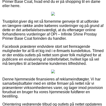
Primer Base Coat, hvad end du er på shopping til en dame
eller herre.
Trustpilot giver dig ret så fornemme genveje til at udforske
en længere række andre køberes vurderinger og på grund af
dette er det anbefalelsesværdigt, at du eftersøger online
forhandlerens vurderinger af OPI – Infinite Shine Prostay
Primer Base Coat forinden du handler.
Facebook præsterer endvidere stort set fremragende
muligheder for at få et kig ind i e-firmaets kundefokus. Tilmed
er der endda outlets på nettet som giver folk mulighed for at
publicere en evaluering af ordreforløbet, hvilket lige så vel
må benyttes til at bedømme kundernes tilfredshed.
Denne hjemmeside finansieres af reklameindtægter. Vi har
samarbejdsaftaler med en stribe firmaer på nettet når vi
præsenterer virksomhedernes varer, og tager imod provision
forudsat en bruger fra vores hjemmeside fuldfører en
bestilling.
Orientering vedrørende tilbud og outlets på nettet opdateres