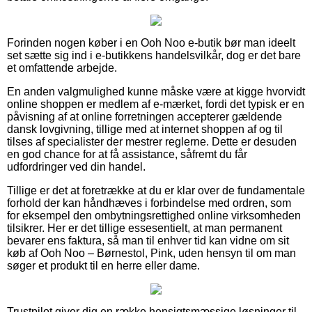
Forinden nogen køber i en Ooh Noo e-butik bør man ideelt
set sætte sig ind i e-butikkens handelsvilkår, dog er det bare
et omfattende arbejde.
En anden valgmulighed kunne måske være at kigge hvorvidt
online shoppen er medlem af e-mærket, fordi det typisk er en
påvisning af at online forretningen accepterer gældende
dansk lovgivning, tillige med at internet shoppen af og til
tilses af specialister der mestrer reglerne. Dette er desuden
en god chance for at få assistance, såfremt du får
udfordringer ved din handel.
Tillige er det at foretrække at du er klar over de fundamentale
forhold der kan håndhæves i forbindelse med ordren, som
for eksempel den ombytningsrettighed online virksomheden
tilsikrer. Her er det tillige essesentielt, at man permanent
bevarer ens faktura, så man til enhver tid kan vidne om sit
køb af Ooh Noo – Børnestol, Pink, uden hensyn til om man
søger et produkt til en herre eller dame.
Trustpilot giver dig en række hensigtsmæssige løsninger til