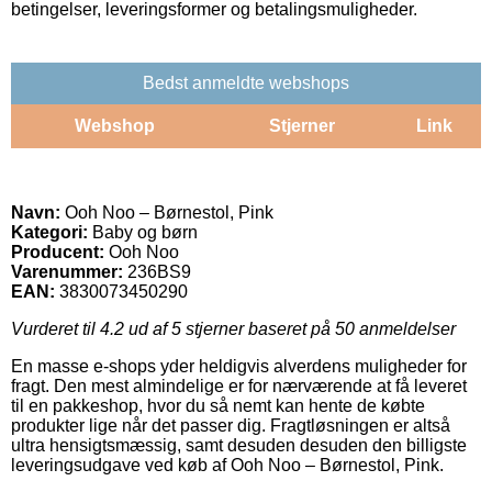
betingelser, leveringsformer og betalingsmuligheder.
Bedst anmeldte webshops
Webshop
Stjerner
Link
Navn:
Ooh Noo – Børnestol, Pink
Kategori:
Baby og børn
Producent:
Ooh Noo
Varenummer:
236BS9
EAN:
3830073450290
Vurderet til
4.2
ud af 5 stjerner baseret på
50
anmeldelser
En masse e-shops yder heldigvis alverdens muligheder for
fragt. Den mest almindelige er for nærværende at få leveret
til en pakkeshop, hvor du så nemt kan hente de købte
produkter lige når det passer dig. Fragtløsningen er altså
ultra hensigtsmæssig, samt desuden desuden den billigste
leveringsudgave ved køb af Ooh Noo – Børnestol, Pink.