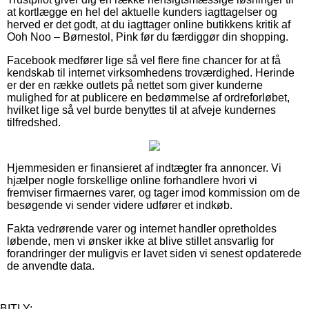
at kortlægge en hel del aktuelle kunders iagttagelser og
herved er det godt, at du iagttager online butikkens kritik af
Ooh Noo – Børnestol, Pink før du færdiggør din shopping.
Facebook medfører lige så vel flere fine chancer for at få
kendskab til internet virksomhedens troværdighed. Herinde
er der en række outlets på nettet som giver kunderne
mulighed for at publicere en bedømmelse af ordreforløbet,
hvilket lige så vel burde benyttes til at afveje kundernes
tilfredshed.
Hjemmesiden er finansieret af indtægter fra annoncer. Vi
hjælper nogle forskellige online forhandlere hvori vi
fremviser firmaernes varer, og tager imod kommission om de
besøgende vi sender videre udfører et indkøb.
Fakta vedrørende varer og internet handler opretholdes
løbende, men vi ønsker ikke at blive stillet ansvarlig for
forandringer der muligvis er lavet siden vi senest opdaterede
de anvendte data.
BITLY: