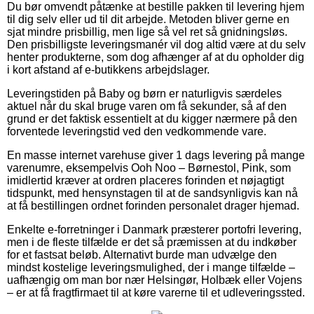
Du bør omvendt påtænke at bestille pakken til levering hjem
til dig selv eller ud til dit arbejde. Metoden bliver gerne en
sjat mindre prisbillig, men lige så vel ret så gnidningsløs.
Den prisbilligste leveringsmanér vil dog altid være at du selv
henter produkterne, som dog afhænger af at du opholder dig
i kort afstand af e-butikkens arbejdslager.
Leveringstiden på Baby og børn er naturligvis særdeles
aktuel når du skal bruge varen om få sekunder, så af den
grund er det faktisk essentielt at du kigger nærmere på den
forventede leveringstid ved den vedkommende vare.
En masse internet varehuse giver 1 dags levering på mange
varenumre, eksempelvis Ooh Noo – Børnestol, Pink, som
imidlertid kræver at ordren placeres forinden et nøjagtigt
tidspunkt, med hensynstagen til at de sandsynligvis kan nå
at få bestillingen ordnet forinden personalet drager hjemad.
Enkelte e-forretninger i Danmark præsterer portofri levering,
men i de fleste tilfælde er det så præmissen at du indkøber
for et fastsat beløb. Alternativt burde man udvælge den
mindst kostelige leveringsmulighed, der i mange tilfælde –
uafhængig om man bor nær Helsingør, Holbæk eller Vojens
– er at få fragtfirmaet til at køre varerne til et udleveringssted.