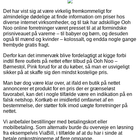
Det har vist sig at være virkelig fremkommeligt for
almindelige dødelige at finde information om priser hos
diverse internet virksomheder, og til tak har adskillige Ooh
Noo online forretninger været presset til at at formindske
prisniveauet på varerne – til babyer og børn, og desuden
også til mænd og kvinder – kolossalt, og endda nogle gange
frembyde gratis fragt.
Derfor kan det immervæk blive fordelagtigt at kigge forbi
indtil flere outlets på nettet efter tilbud på Ooh Noo –
Børnestol, Pink forud for at du køber, så man er usvigeligt
sikker på at skaffe sig den mindst kostelige pris.
Man bør dog være klar over, at ifald en butik på nettet
annoncerer et produkt for en pris der er grænseløst
favorabel, kan det i nogle tilfælde være en indikation på en
falsk netshop. Kortkøb er imidlertid omfavnet af en
bestemmelse, der støtter folk imod uægte forretninger på
nettet.
Vi anbefaler bestillinger med betalingskort eller
mobilbetaling. Som alternativ burde du overveje en løsning
fra eksempelvis ViaBill, i tilfælde af at du har i sinde at
betale omkostningerne af flere omgange.