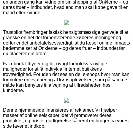
en anden gang kan vidne om sin shopping af Onklerne – og
deres fruer – Indbundet, hvad end man skal købe gave til en
mand eller kvinde.
Trustpilot frembringer faktisk hensigtsmæssige genveje til at
granske en hel del forhenværende køberes meninger og
derfor er det anbefalelsesværdigt, at du læser online firmaets
bedømmelser af Onklerne – og deres fruer – Indbundet før
du placerer din ordre.
Facebook tilbyder dig for øvrigt forholdsvis nyttige
muligheder for at få indtryk af internet butikkens
troværdighed. Foruden det ses en del e-shops hvor man kan
formulere en evaluering af købsoplevelsen, som på samme
måde kan benyttes til afvejning af tilfredsheden hos
kunderne.
Denne hjemmeside finansieres af reklamer. Vi hjælper
masser af online selskaber idet vi promoverer deres
produkter, og høster godtgørelse såfremt en bruger fra vores
side laver et indkøb.