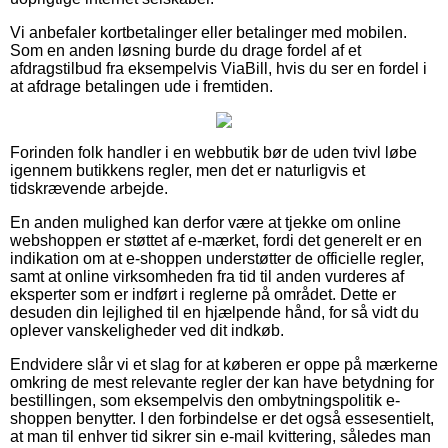
Vi anbefaler kortbetalinger eller betalinger med mobilen.
Som en anden løsning burde du drage fordel af et
afdragstilbud fra eksempelvis ViaBill, hvis du ser en fordel i
at afdrage betalingen ude i fremtiden.
Forinden folk handler i en webbutik bør de uden tvivl løbe
igennem butikkens regler, men det er naturligvis et
tidskrævende arbejde.
En anden mulighed kan derfor være at tjekke om online
webshoppen er støttet af e-mærket, fordi det generelt er en
indikation om at e-shoppen understøtter de officielle regler,
samt at online virksomheden fra tid til anden vurderes af
eksperter som er indført i reglerne på området. Dette er
desuden din lejlighed til en hjælpende hånd, for så vidt du
oplever vanskeligheder ved dit indkøb.
Endvidere slår vi et slag for at køberen er oppe på mærkerne
omkring de mest relevante regler der kan have betydning for
bestillingen, som eksempelvis den ombytningspolitik e-
shoppen benytter. I den forbindelse er det også essesentielt,
at man til enhver tid sikrer sin e-mail kvittering, således man