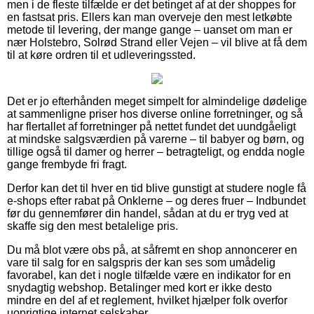
men i de fleste tilfælde er det betinget af at der shoppes for
en fastsat pris. Ellers kan man overveje den mest letkøbte
metode til levering, der mange gange – uanset om man er
nær Holstebro, Solrød Strand eller Vejen – vil blive at få dem
til at køre ordren til et udleveringssted.
Det er jo efterhånden meget simpelt for almindelige dødelige
at sammenligne priser hos diverse online forretninger, og så
har flertallet af forretninger på nettet fundet det uundgåeligt
at mindske salgsværdien på varerne – til babyer og børn, og
tillige også til damer og herrer – betragteligt, og endda nogle
gange frembyde fri fragt.
Derfor kan det til hver en tid blive gunstigt at studere nogle få
e-shops efter rabat på Onklerne – og deres fruer – Indbundet
før du gennemfører din handel, sådan at du er tryg ved at
skaffe sig den mest betalelige pris.
Du må blot være obs på, at såfremt en shop annoncerer en
vare til salg for en salgspris der kan ses som umådelig
favorabel, kan det i nogle tilfælde være en indikator for en
snydagtig webshop. Betalinger med kort er ikke desto
mindre en del af et reglement, hvilket hjælper folk overfor
uoprigtige internet selskaber.