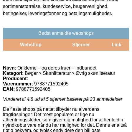
sortimentstørrelse, kundeservice, brugervenlighed,
betingelser, leveringsformer og betalingsmuligheder.
Bedst anmeldte webshops
Webshop
Stjerner
Link
Navn:
Onklerne – og deres fruer – Indbundet
Kategori:
Bøger > Skønlitteratur > Øvrig skønlitteratur
Producent:
Varenummer:
9788771592405
EAN:
9788771592405
Vurderet til
4.8
ud af 5 stjerner baseret på
23
anmeldelser
De fleste shops på nettet tilbyder nu alverdens
fragtløsninger. Det mest populære er lige nu
afhentningssteder, som giver dig mulighed for at hente din
nyindkøbte vare når du har mulighed for det. Denne er altså
rigtig bekvem, og typisk endvidere den billigste