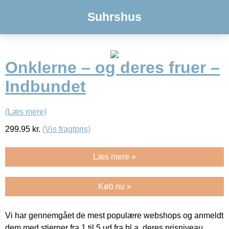
Suhrshus
Onklerne – og deres fruer –
Indbundet
(Læs mere)
299.95
kr.
(Vis fragtpris)
Læs mere »
Køb nu »
Vi har gennemgået de mest populære webshops og anmeldt
dem med stjerner fra 1 til 5 ud fra bl.a. deres prisniveau,