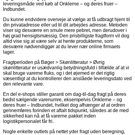
leveringsmåde ved køb af Onklerne – og deres fruer –
Indbundet.
Du kunne endvidere overveje at vælge at få udbragt hjem til
din privatadresse eller ud til dit arbejdes adresse. Metoden
viser sig desværre en smule mere pebret, men derudover i
høj grad hensigtsmæssig. Den prisbilligste fragtform vil dog
altid vise sig at være selv at hente produkterne, som
desværre nødvendiggør at du lever nær online firmaets
lager.
Fragtperioden på Bøger > Skønlitteratur > Øvrig
skønlitteratur er usædvanlig betydningsfuld i tilfælde af at vi
skal bruge varerne fluks, og i det øjemed er det rigtig
væsentligt at du kontrollerer den anslåede leveringsdato ved
den relevante vare.
En del e-shops stiller garanti om dag-til-dag fragt på deres
bedst sælgende varenumre, eksempelvis Onklerne – og
deres fruer – Indbundet, hvilket dog afhænger af at ordren
gennemføres forinden et aftalt tidspunkt, således at de med
sikkerhed kan nå at få varerne pakket inden
logistikpersonalet får fri.
Nogle enkelte outlets på nettet yder fragt uden beregning,